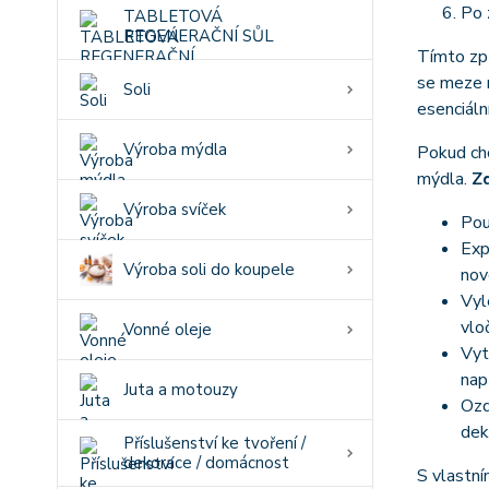
Po 
TABLETOVÁ
REGENERAČNÍ SŮL
Tímto způ
se meze n
Soli
esenciáln
Výroba mýdla
Pokud chc
mýdla.
Zd
Výroba svíček
Pou
Exp
Výroba soli do koupele
nov
Vyl
vlo
Vonné oleje
Vyt
nap
Juta a motouzy
Ozd
dek
Příslušenství ke tvoření /
dekorace / domácnost
S vlastní