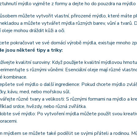
ztuhnutí mýdlo vyjměte z formy a dejte ho do pouzdra na mýdlo 
sobem můžete vytvořit vlastní, přirozené mýdlo, které máte plně
ekladou a můžete vytvářet mýdla různých barev, vůní a tvarů. De
í oleje mohou dráždit kůži a oči.
ete pokračovat ve své domácí výrobě mýdla, existuje mnoho způs
e jsou některé tipy a triky:
žívejte kvalitní suroviny: Když použijete kvalitní mýdlovou hmotu 
erimentujte s různými vůněmi: Esenciální oleje mají různé vlast
é kombinace.
epšete své mýdlo o další ingredience: Pokud chcete mýdlo zvlášt
čky, kávu, med, nebo mořskou sůl.
vářejte různé tvary a velikosti: S různými formami na mýdlo a kre
říklad srdce, hvězdy, nebo různá zvířátka.
obte své mýdlo: Po vytvoření mýdla můžete použít svou kreativit
oracemi.
m mýdlem se můžete také podělit se svými přáteli a rodinou. Může