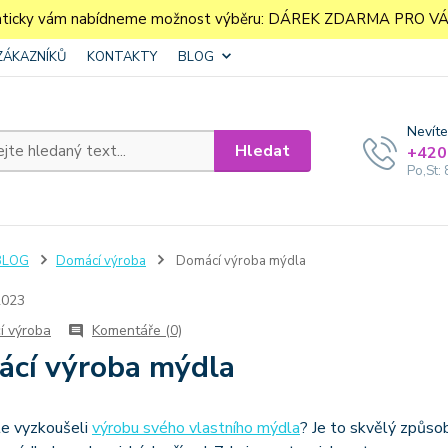
aticky vám nabídneme možnost výběru: DÁREK ZDARMA PRO VÁS. 
ZÁKAZNÍKŮ
KONTAKTY
BLOG
Nevíte
Hledat
+420
Po,St: 
BLOG
Domácí výroba
Domácí výroba mýdla
2023
í výroba
Komentáře (0)
cí výroba mýdla
te vyzkoušeli
výrobu svého vlastního mýdla
? Je to skvělý způsob,