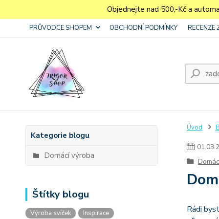
Objednejte nad 500,-Kč a autom
PRŮVODCE SHOPEM
OBCHODNÍ PODMÍNKY
RECENZE 
Úvod
Kategorie blogu
01
.
03
.
Domácí výroba
Domác
Domá
Štítky blogu
Rádi bys
Výroba svíček
Inspirace