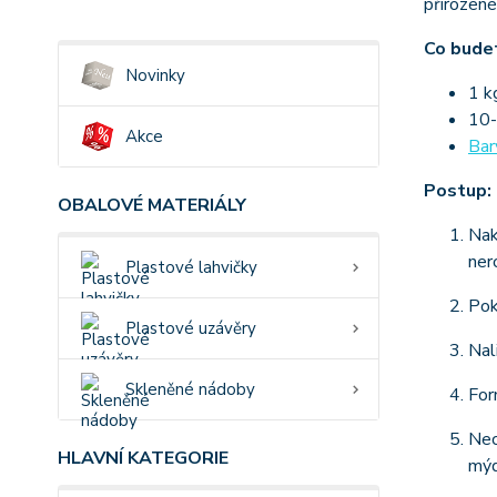
přirozené
Co bude
Novinky
1 
10
Akce
Bar
Postup:
OBALOVÉ MATERIÁLY
Nak
ner
Plastové lahvičky
Pok
Plastové uzávěry
Nal
Skleněné nádoby
For
Nec
HLAVNÍ KATEGORIE
mýd