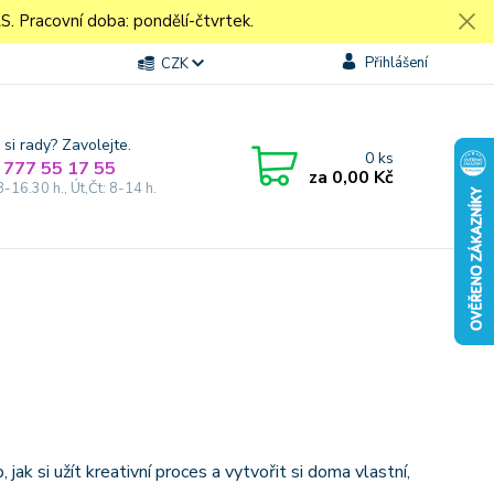
Pracovní doba: pondělí-čtvrtek.
Přihlášení
CZK
 si rady? Zavolejte.
0
ks
 777 55 17 55
za
0,00 Kč
8-16.30 h., Út,Čt: 8-14 h.
 jak si užít kreativní proces a vytvořit si doma vlastní,