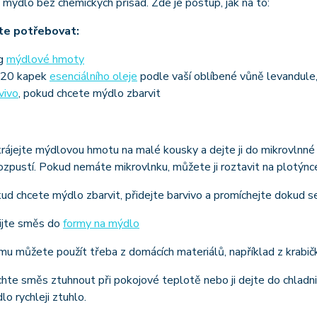
 mýdlo bez chemických přísad. Zde je postup, jak na to:
te potřebovat:
kg
mýdlové hmoty
-20 kapek
esenciálního oleje
podle vaší oblíbené vůně levandule,
vivo
, pokud chcete mýdlo zbarvit
rájejte mýdlovou hmotu na malé kousky a dejte ji do mikrovlnné t
ozpustí. Pokud nemáte mikrovlnku, můžete ji roztavit na plotýnce
ud chcete mýdlo zbarvit, přidejte barvivo a promíchejte dokud se
ijte směs do
formy na mýdlo
mu můžete použít třeba z domácích materiálů, například z krabič
hte směs ztuhnout při pokojové teplotě nebo ji dejte do chladn
lo rychleji ztuhlo.