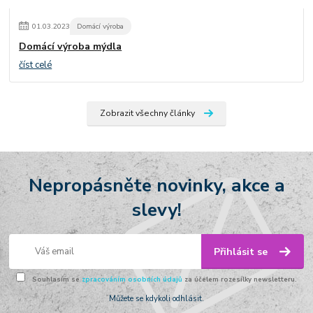
01
.
03
.
2023
Domácí výroba
Domácí výroba mýdla
číst celé
Zobrazit všechny články
Nepropásněte novinky, akce a
slevy!
Přihlásit se
Souhlasím se
zpracováním osobních údajů
za účelem rozesílky newsletteru.
Můžete se kdykoli odhlásit.