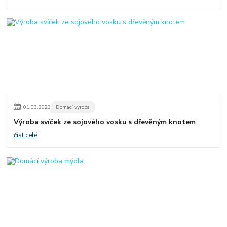
01
.
03
.
2023
Domácí výroba
Výroba svíček ze sojového vosku s dřevěným knotem
číst celé