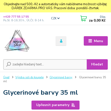
Objednejte nad 500,-Kč a automaticky vám nabídneme možnost výběru:
DÁREK ZDARMA PRO VÁS. Pracovní doba: pondělí-čtvrtek.
0
ks
+420 777 55 17 55
CZK
za
0,00 Kč
Po,St: 8-16.30 h., Út,Čt: 8-14 h.
Menu
Hledat
Úvod
Výroba soli do koupele
Glycerinové barvy
Glycerinové barvy 35
ml
Glycerinové barvy 35 ml
Upřesnit parametry