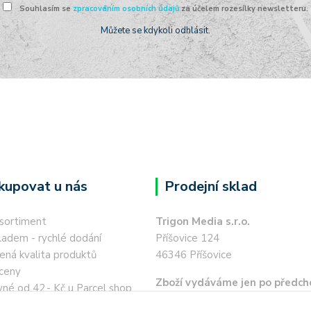
Souhlasím se
zpracováním osobních údajů
za účelem rozesílky newsletteru.
Můžete se kdykoli odhlásit.
kupovat u nás
Prodejní sklad
 sortiment
Trigon Media s.r.o.
ladem - rychlé dodání
Příšovice 124
ená kvalita produktů
46346 Příšovice
ceny
Zboží vydáváme jen po předch
né od 42,- Kč u Parcel shop
objednávce a po telefonické 
í místa