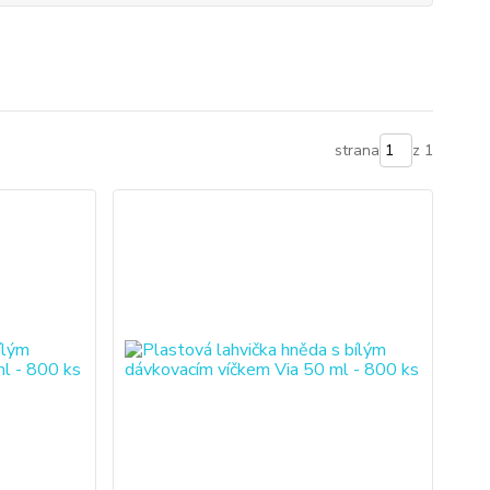
strana
z 1