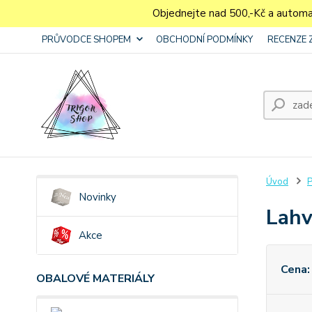
Objednejte nad 500,-Kč a autom
PRŮVODCE SHOPEM
OBCHODNÍ PODMÍNKY
RECENZE 
Úvod
P
Novinky
Lahv
Akce
Cena:
OBALOVÉ MATERIÁLY