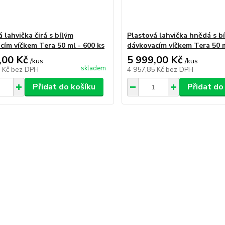
 lahvička čirá s bílým
Plastová lahvička hnědá s b
cím víčkem Tera 50 ml - 600 ks
dávkovacím víčkem Tera 50 m
,00 Kč
5 999,00 Kč
/
kus
/
kus
skladem
5 Kč
bez DPH
4 957,85 Kč
bez DPH
Přidat do košíku
Přidat do