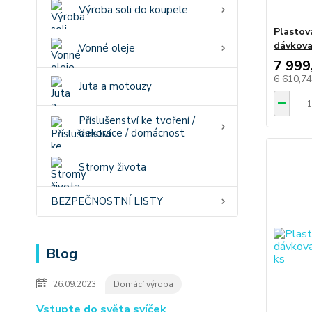
Výroba soli do koupele
Plastová
dávkova
Vonné oleje
7 999
6 610,7
Juta a motouzy
Příslušenství ke tvoření /
dekorace / domácnost
Stromy života
BEZPEČNOSTNÍ LISTY
Blog
26.09.2023
Domácí výroba
Vstupte do světa svíček