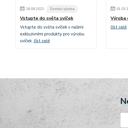
26
.
09
.
2023
Domácí výroba
01
.
03
.
Vstupte do světa svíček
Výroba 
Vstupte do světa svíček s našimi
číst celé
exkluzivními produkty pro výrobu
svíček.
číst celé
N