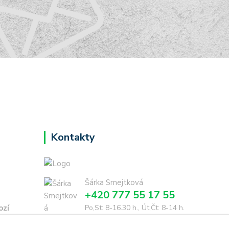
Kontakty
Šárka Smejtková
+420 777 55 17 55
ozí
Po,St: 8-16.30 h., Út,Čt: 8-14 h.
dohodě