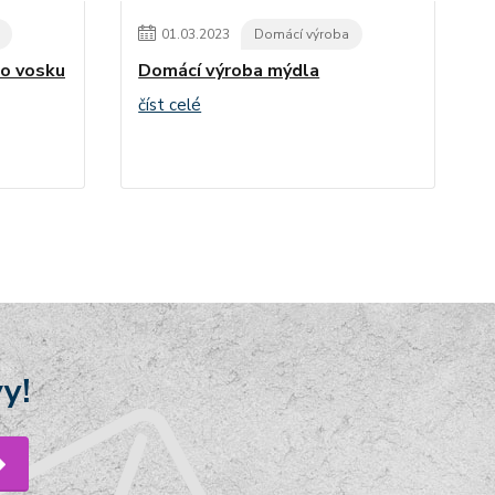
01
.
03
.
2023
Domácí výroba
ho vosku
Domácí výroba mýdla
číst celé
y!