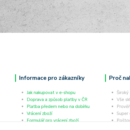
Informace pro zákazníky
Proč na
Jak nakupovat v e-shopu
Široký
Doprava a způsob platby v ČR
Vše sk
Platba předem nebo na dobírku
Prověř
Vrácení zboží
Super 
Formulář pro vrácení zboží
Poštov
Reklamace zboží
výdejn