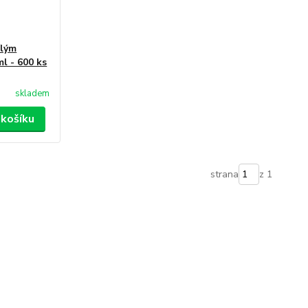
ílým
l - 600 ks
skladem
 košíku
strana
z 1