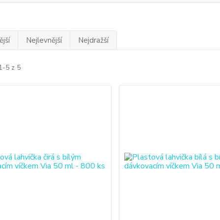
jší
Nejlevnější
Nejdražší
1-5 z 5