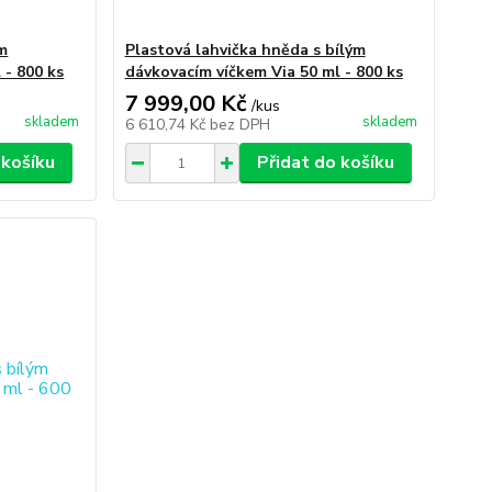
ým
Plastová lahvička hněda s bílým
 - 800 ks
dávkovacím víčkem Via 50 ml - 800 ks
7 999,00 Kč
/
kus
skladem
skladem
6 610,74 Kč
bez DPH
 košíku
Přidat do košíku