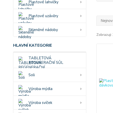
Plastové lahvičky
Plastové uzávěry
Nejnově
Skleněné nádoby
Zobrazuji 
HLAVNÍ KATEGORIE
TABLETOVÁ
REGENERAČNÍ SŮL
Soli
Výroba mýdla
Výroba svíček