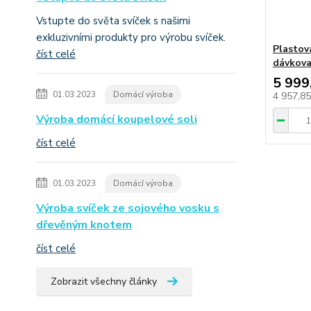
Vstupte do světa svíček s našimi
exkluzivními produkty pro výrobu svíček.
Plastová
číst celé
dávkova
5 999
01.03.2023
Domácí výroba
4 957,8
Výroba domácí koupelové soli
číst celé
01.03.2023
Domácí výroba
Výroba svíček ze sojového vosku s
dřevěným knotem
číst celé
Zobrazit všechny články