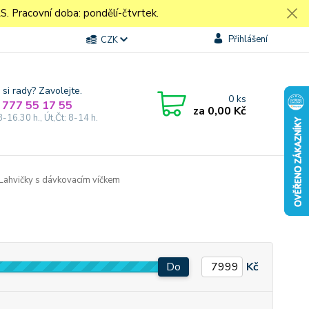
Pracovní doba: pondělí-čtvrtek.
Přihlášení
CZK
 si rady? Zavolejte.
0
ks
 777 55 17 55
za
0,00 Kč
8-16.30 h., Út,Čt: 8-14 h.
Lahvičky s dávkovacím víčkem
Do
Kč