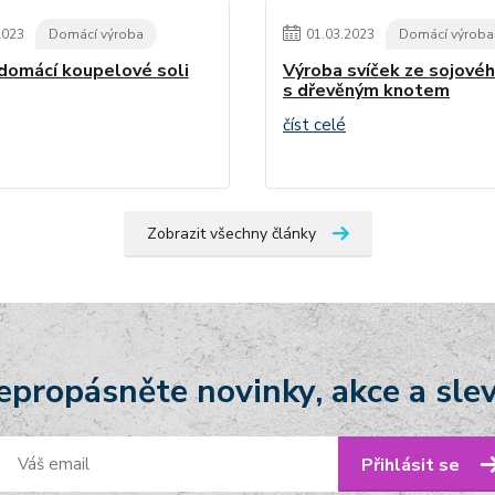
2023
Domácí výroba
01
.
03
.
2023
Domácí výroba
domácí koupelové soli
Výroba svíček ze sojové
s dřevěným knotem
číst celé
Zobrazit všechny články
epropásněte novinky, akce a slev
Přihlásit se