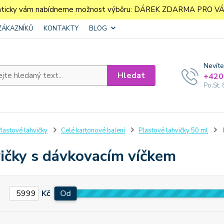
aticky vám nabídneme možnost výběru: DÁREK ZDARMA PRO VÁS. 
ZÁKAZNÍKŮ
KONTAKTY
BLOG
Nevíte
Hledat
+420
Po,St: 
lastové lahvičky
Celé kartonové balení
Plastové lahvičky 50 ml
ičky s dávkovacím víčkem
Kč
Od