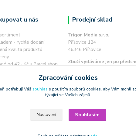
kupovat u nás
Prodejní sklad
 sortiment
Trigon Media s.r.o.
ladem - rychlé dodání
Příšovice 124
ená kvalita produktů
46346 Příšovice
ceny
Zboží vydáváme jen po předch
né od 42,- Kč u Parcel shop
objednávce a po telefonické 
í místa
Zpracování cookies
ohledně času vydání.
a 45,- Kč
 kartou / převodem zdarma
eři potřebují Váš
souhlas
s použitím souborů cookies, aby Vám mohli z
týkající se Vašich zájmů.
Souhlasím
Nastavení
oužívat produktové obrázky