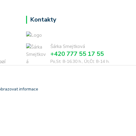
Kontakty
Šárka Smejtková
+420 777 55 17 55
ozí
Po,St: 8-16.30 h., Út,Čt: 8-14 h.
dohodě
smejtkova@trigonmedia.cz
obrazovat informace
Vytvořeno na
Eshop-rychle.cz