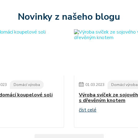
Novinky z našeho blogu
2023
Domácí výroba
01
.
03
.
2023
Domácí výroba
domácí koupelové soli
Výroba svíček ze sojové
s dřevěným knotem
číst celé