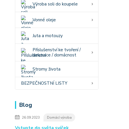
Výroba soli do koupele
Vonné oleje
Juta a motouzy
Příslušenství ke tvoření /
dekorace / domácnost
Stromy života
BEZPEČNOSTNÍ LISTY
Blog
26.09.2023
Domácí výroba
Vstupte do světa svíček