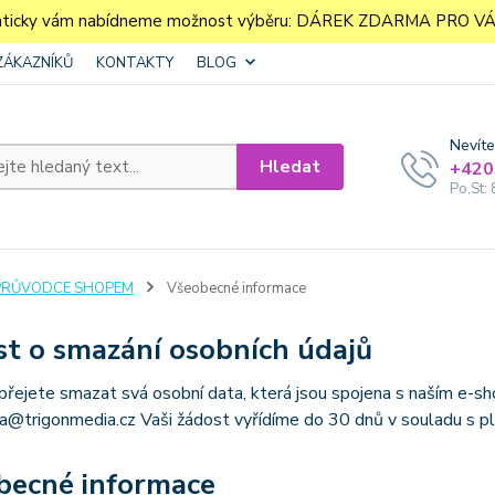
aticky vám nabídneme možnost výběru: DÁREK ZDARMA PRO VÁS. 
ZÁKAZNÍKŮ
KONTAKTY
BLOG
Nevíte
Hledat
+420
Po,St: 
PRŮVODCE SHOPEM
Všeobecné informace
t o smazání osobních údajů
přejete smazat svá osobní data, která jsou spojena s naším e-s
@trigonmedia.cz Vaši žádost vyřídíme do 30 dnů v souladu s pl
becné informace