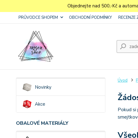
Objednejte nad 500,-Kč a autom
PRŮVODCE SHOPEM
OBCHODNÍ PODMÍNKY
RECENZE 
Úvod
Novinky
Žádos
Akce
Pokud si 
smejtkova
OBALOVÉ MATERIÁLY
Všeo