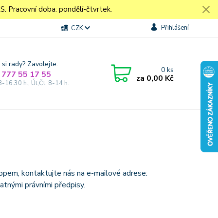
Pracovní doba: pondělí-čtvrtek.
Přihlášení
CZK
 si rady? Zavolejte.
0
ks
 777 55 17 55
za
0,00 Kč
8-16.30 h., Út,Čt: 8-14 h.
hopem, kontaktujte nás na e-mailové adrese:
atnými právními předpisy.