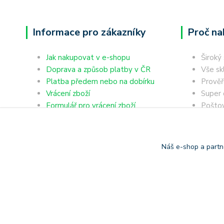
Informace pro zákazníky
Proč na
Jak nakupovat v e-shopu
Široký
Doprava a způsob platby v ČR
Vše sk
Platba předem nebo na dobírku
Prověř
Vrácení zboží
Super 
Formulář pro vrácení zboží
Poštov
Reklamace zboží
výdejn
Obchodní podmínky
Dobírk
Ochrana osobních údajů
Platba
Náš e-shop a partn
Copyright © 2006-2025 TrigonShop.cz - bez souhlasu nelze p