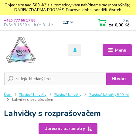
Objednejte nad 500,-Kč a automaticky vám nabídneme možnost výběru:
DÁREK ZDARMA PRO VÁS. Pracovní doba: pondělí-čtvrtek.
0
ks
+420 777 55 17 55
CZK
za
0,00 Kč
Po,St: 8-16.30 h., Út,Čt: 8-14 h.
Menu
Hledat
Úvod
Plastové lahvičky
Plastové lahvičky
Plastové lahvičky 500 ml
Lahvičky s rozprašovačem
Lahvičky s rozprašovačem
Upřesnit parametry