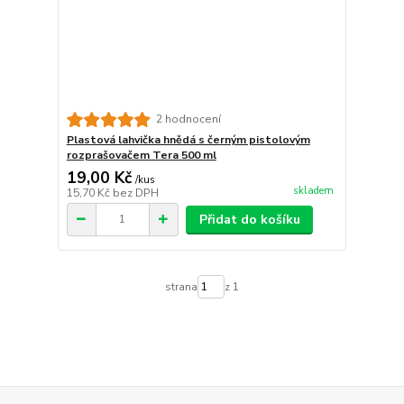
2 hodnocení
Plastová lahvička hnědá s černým pistolovým
rozprašovačem Tera 500 ml
19,00 Kč
/
kus
skladem
15,70 Kč
bez DPH
Přidat do košíku
strana
z 1