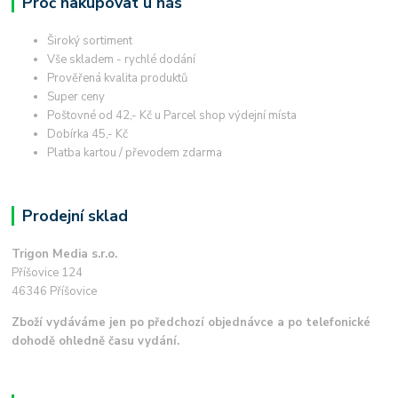
Proč nakupovat u nás
Široký sortiment
Vše skladem - rychlé dodání
Prověřená kvalita produktů
Super ceny
Poštovné od 42,- Kč u Parcel shop výdejní místa
Dobírka 45,- Kč
Platba kartou / převodem zdarma
Prodejní sklad
Trigon Media s.r.o.
Příšovice 124
46346 Příšovice
Zboží vydáváme jen po předchozí objednávce a po telefonické
dohodě ohledně času vydání.