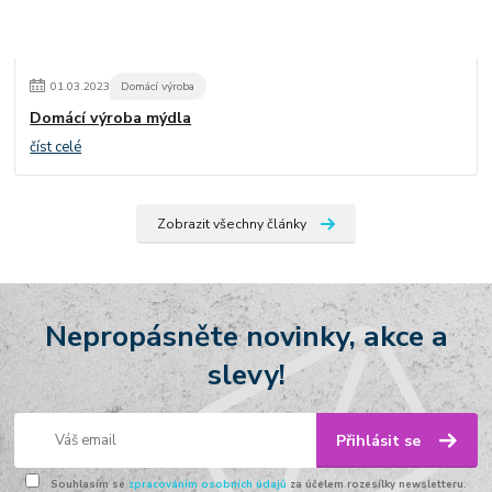
01
.
03
.
2023
Domácí výroba
Domácí výroba mýdla
číst celé
Zobrazit všechny články
Nepropásněte novinky, akce a
slevy!
Přihlásit se
Souhlasím se
zpracováním osobních údajů
za účelem rozesílky newsletteru.