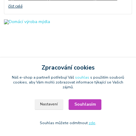
číst celé
Zpracování cookies
01
.
03
.
2023
Domácí výroba
Náš e-shop a partneři potřebují Váš
souhlas
s použitím souborů
Domácí výroba mýdla
cookies, aby Vám mohli zobrazovat informace týkající se Vašich
zájmů.
číst celé
Souhlasím
Nastavení
Zobrazit všechny články
Souhlas můžete odmítnout
zde
.