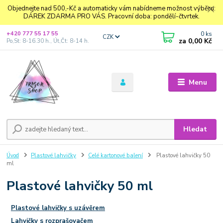
Objednejte nad 500,-Kč a automaticky vám nabídneme možnost výběru:
DÁREK ZDARMA PRO VÁS. Pracovní doba: pondělí-čtvrtek.
0
ks
+420 777 55 17 55
CZK
za
0,00 Kč
Po,St: 8-16.30 h., Út,Čt: 8-14 h.
Menu
Hledat
Úvod
Plastové lahvičky
Celé kartonové balení
Plastové lahvičky 50
ml
Plastové lahvičky 50 ml
Plastové lahvičky s uzávěrem
Lahvičky s rozprašovačem