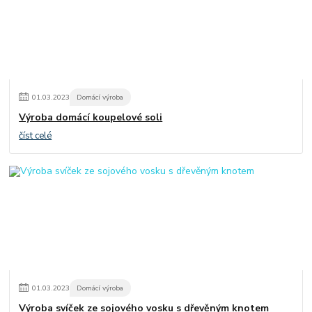
01
.
03
.
2023
Domácí výroba
Výroba domácí koupelové soli
číst celé
01
.
03
.
2023
Domácí výroba
Výroba svíček ze sojového vosku s dřevěným knotem