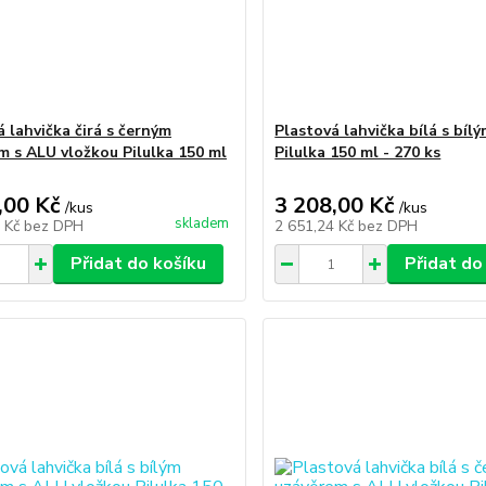
 lahvička čirá s černým
Plastová lahvička bílá s bíl
m s ALU vložkou Pilulka 150 ml
Pilulka 150 ml - 270 ks
,00 Kč
3 208,00 Kč
/
kus
/
kus
skladem
6 Kč
bez DPH
2 651,24 Kč
bez DPH
Přidat do košíku
Přidat do