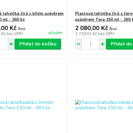
á lahvička čirá s bílým uzávěrem
Plastová lahvička čirá s čer
0 ml - 260 ks
uzávěrem Tera 150 ml - 260 
,00 Kč
2 080,00 Kč
/
kus
/
kus
skladem
1 Kč
bez DPH
1 719,01 Kč
bez DPH
Přidat do košíku
Přidat do