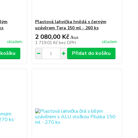
ílým
Plastová lahvička hnědá s černým
ks
uzávěrem Tera 150 ml - 260 ks
2 080,00 Kč
/
kus
skladem
skladem
1 719,01 Kč
bez DPH
 košíku
Přidat do košíku