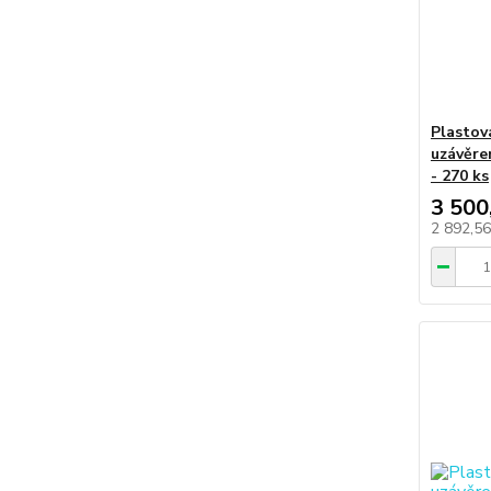
Plastová
uzávěre
- 270 ks
3 500
2 892,5