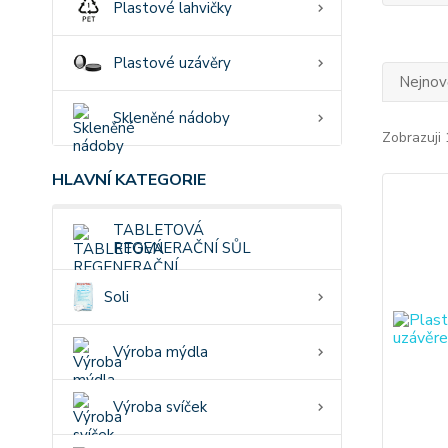
Plastové lahvičky
Plastové uzávěry
Nejnově
Skleněné nádoby
Zobrazuji 
HLAVNÍ KATEGORIE
TABLETOVÁ
REGENERAČNÍ SŮL
Soli
Výroba mýdla
Výroba svíček