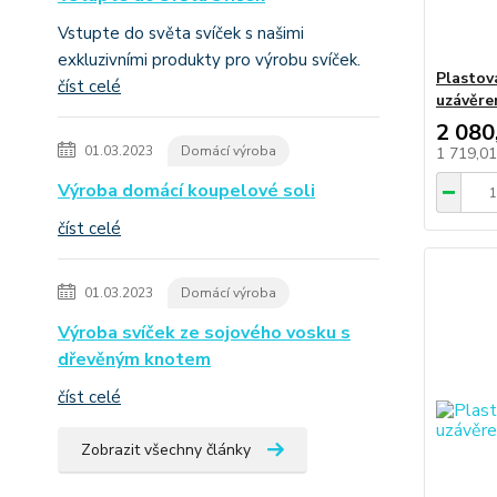
Vstupte do světa svíček s našimi
exkluzivními produkty pro výrobu svíček.
Plastov
číst celé
uzávěre
2 080
01.03.2023
Domácí výroba
1 719,0
Výroba domácí koupelové soli
číst celé
01.03.2023
Domácí výroba
Výroba svíček ze sojového vosku s
dřevěným knotem
číst celé
Zobrazit všechny články