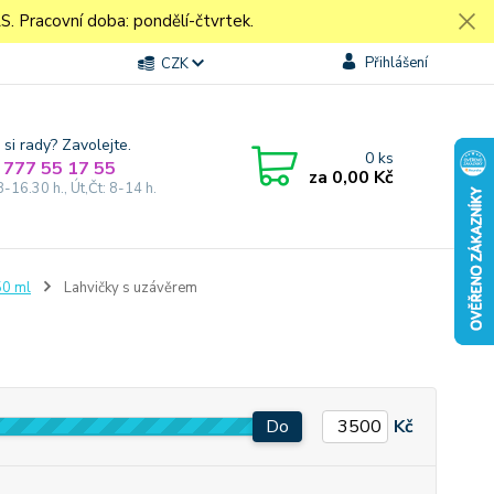
Pracovní doba: pondělí-čtvrtek.
Přihlášení
CZK
 si rady? Zavolejte.
0
ks
 777 55 17 55
za
0,00 Kč
8-16.30 h., Út,Čt: 8-14 h.
50 ml
Lahvičky s uzávěrem
Do
Kč