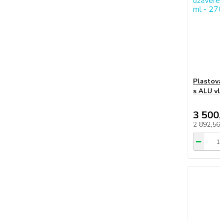
Plastov
s ALU vl
3 500
2 892,5