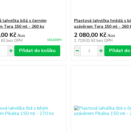
á lahvička bílá s černým
Plastová lahvička hnědá s b
m Tera 150 ml - 260 ks
uzávěrem Tera 150 ml - 260 
,00 Kč
2 080,00 Kč
/
kus
/
kus
skladem
1 Kč
bez DPH
1 719,01 Kč
bez DPH
Přidat do košíku
Přidat do