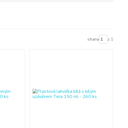
strana
z 1