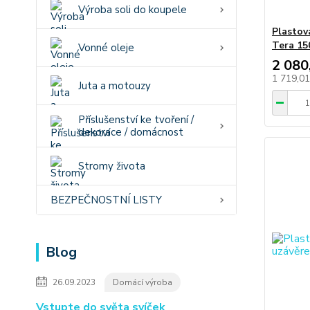
Výroba soli do koupele
Plastov
Tera 15
Vonné oleje
2 080
1 719,0
Juta a motouzy
Příslušenství ke tvoření /
dekorace / domácnost
Stromy života
BEZPEČNOSTNÍ LISTY
Blog
26.09.2023
Domácí výroba
Vstupte do světa svíček