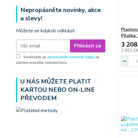
Nepropásněte novinky, akce
a slevy!
Plastov
Můžete se kdykoli odhlásit.
Pilulka 
3 208
Přihlásit se
2 651,2
Souhlasím se
zpracováním osobních údajů
za
účelem rozesílky newsletteru.
U NÁS MŮŽETE PLATIT
KARTOU NEBO ON-LINE
PŘEVODEM