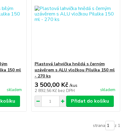
ílým
Plastová lahvička hnědá s černým
lka 150 ml
uzávěrem s ALU vložkou Pilulka 150 ml
- 270 ks
3 500,00 Kč
/
kus
skladem
skladem
2 892,56 Kč
bez DPH
 košíku
Přidat do košíku
strana
z 1