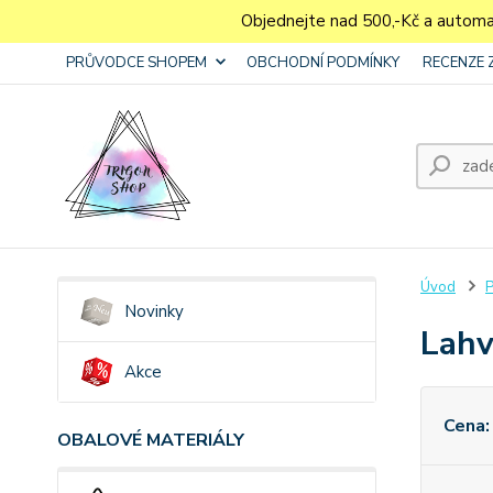
Objednejte nad 500,-Kč a autom
PRŮVODCE SHOPEM
OBCHODNÍ PODMÍNKY
RECENZE 
Úvod
P
Novinky
Lahv
Akce
Cena:
OBALOVÉ MATERIÁLY