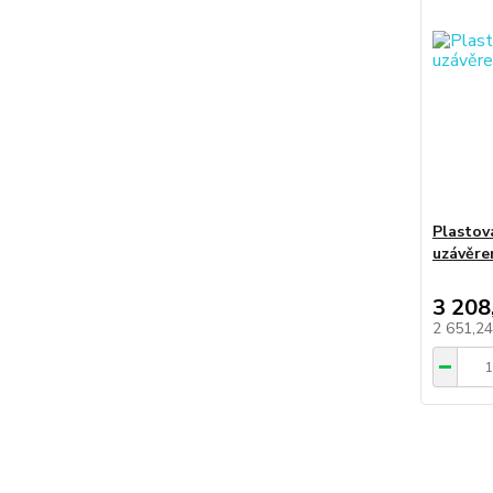
Plastov
uzávěre
3 208
2 651,2