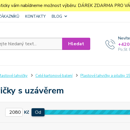
aticky vám nabídneme možnost výběru: DÁREK ZDARMA PRO VÁS. 
ZÁKAZNÍKŮ
KONTAKTY
BLOG
Nevíte
Hledat
+420
Po,St: 
lastové lahvičky
Celé kartonové balení
Plastové lahvičky a pilulky 1
ičky s uzávěrem
Kč
Od