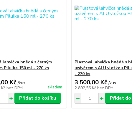
á lahvička hnědá s černým
Plastová lahvička hnědá s b
m Pilulka 150 ml - 270 ks
uzávěrem s ALU vložkou Pilu
- 270 ks
,00 Kč
3 500,00 Kč
/
kus
/
kus
skladem
4 Kč
bez DPH
2 892,56 Kč
bez DPH
Přidat do košíku
Přidat do