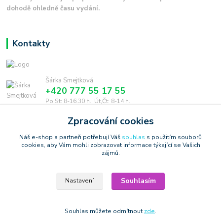
dohodě ohledně času vydání.
Kontakty
Šárka Smejtková
+420 777 55 17 55
Po,St: 8-16.30 h., Út,Čt: 8-14 h.
Zpracování cookies
smejtkova@trigonmedia.cz
Náš e-shop a partneři potřebují Váš
souhlas
s použitím souborů
cookies, aby Vám mohli zobrazovat informace týkající se Vašich
zájmů.
Souhlasím
Nastavení
Copyright © 2006-2025 TrigonShop.cz - bez souhlasu nelze používat
produktové obrázky
Vytvořeno na
Eshop-rychle.cz
Souhlas můžete odmítnout
zde
.