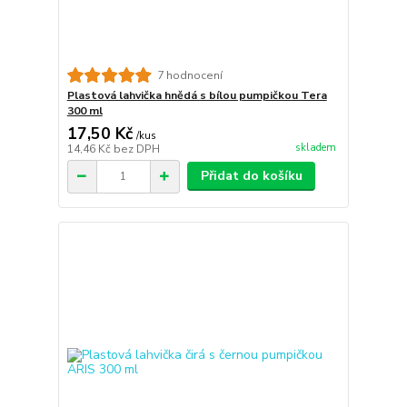
7 hodnocení
Plastová lahvička hnědá s bílou pumpičkou Tera
300 ml
17,50 Kč
/
kus
skladem
14,46 Kč
bez DPH
Přidat do košíku