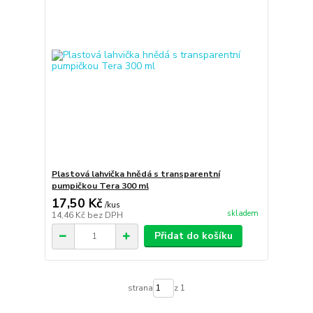
Plastová lahvička hnědá s transparentní
pumpičkou Tera 300 ml
17,50 Kč
/
kus
skladem
14,46 Kč
bez DPH
Přidat do košíku
strana
z 1