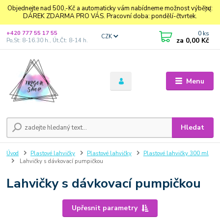
Objednejte nad 500,-Kč a automaticky vám nabídneme možnost výběru:
DÁREK ZDARMA PRO VÁS. Pracovní doba: pondělí-čtvrtek.
0
ks
+420 777 55 17 55
CZK
za
0,00 Kč
Po,St: 8-16.30 h., Út,Čt: 8-14 h.
Menu
Hledat
Úvod
Plastové lahvičky
Plastové lahvičky
Plastové lahvičky 300 ml
Lahvičky s dávkovací pumpičkou
Lahvičky s dávkovací pumpičkou
Upřesnit parametry