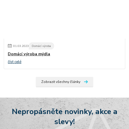
01
.
03
.
2023
Domácí výroba
Domácí výroba mýdla
číst celé
Zobrazit všechny články
Nepropásněte novinky, akce a
slevy!