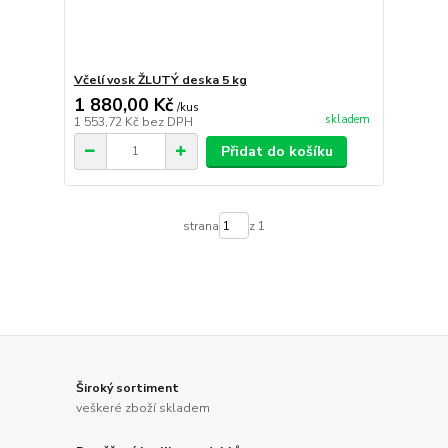
Včelí vosk ŽLUTÝ deska 5 kg
1 880,00 Kč
/
kus
skladem
1 553,72 Kč
bez DPH
Přidat do košíku
strana
z 1
Široký sortiment
veškeré zboží skladem