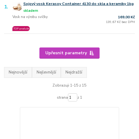
Sojový vosk Kerasoy Container 4130 do skla a keramiky 1kg
1.
skladem
Vosk na výrobu svíčky
169,00 Kč
139,67 Kč bez DPH
TOP produkt
Upřesnit parametry
Nejnovější
Nejlevnější
Nejdražší
Zobrazuji 1-15 z 15
strana
z 1