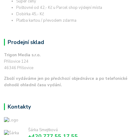
Super ceny
Poštovné od 42,- Kč u Parcel shop výdejní místa
Dobírka 45,- Kč
Platba kartou / převodem zdarma
Prodejní sklad
Trigon Media s.r.o.
Příšovice 124
46346 Příšovice
Zboží vydáváme jen po předchozí objednávce a po telefonické
dohodě ohledně času vydání.
Kontakty
Šárka Smejtková
+420 777 55 17 55