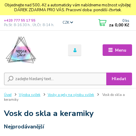
Objednejte nad 500,-Kč a automaticky vám nabídneme možnost výběru:
DÁREK ZDARMA PRO VÁS. Pracovní doba: pondělí-čtvrtek.
0
ks
+420 777 55 17 55
CZK
za
0,00 Kč
Po,St: 8-16.30 h., Út,Čt: 8-14 h.
Menu
Hledat
Úvod
Výroba svíček
Vosky a gely na výrobu svíček
Vosk do skla a
keramiky
Vosk do skla a keramiky
Nejprodávanější