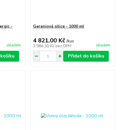
ergic -
Geraniová silice - 1000 ml
4 821,00 Kč
/
kus
skladem
skladem
3 984,30 Kč
bez DPH
 košíku
Přidat do košíku