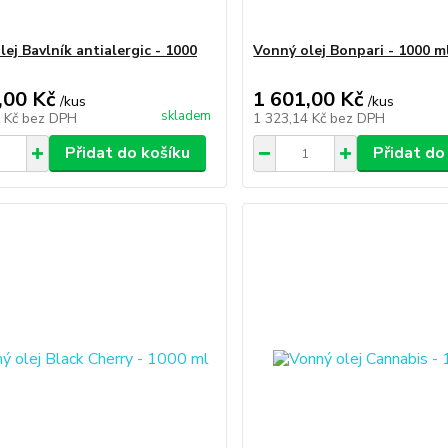
ej Bavlník antialergic - 1000
Vonný olej Bonpari - 1000 m
,00 Kč
1 601,00 Kč
/
kus
/
kus
skladem
4 Kč
bez DPH
1 323,14 Kč
bez DPH
Přidat do košíku
Přidat do