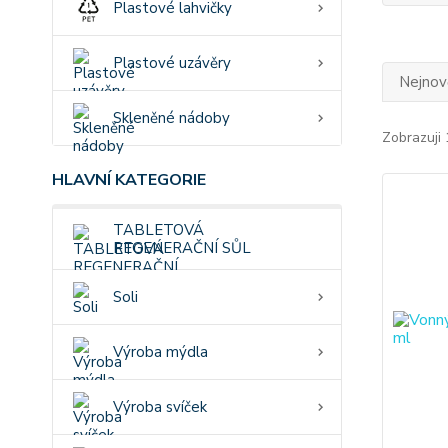
Plastové lahvičky
Plastové uzávěry
Nejnově
Skleněné nádoby
Zobrazuji 
HLAVNÍ KATEGORIE
TABLETOVÁ
REGENERAČNÍ SŮL
Soli
Výroba mýdla
Výroba svíček