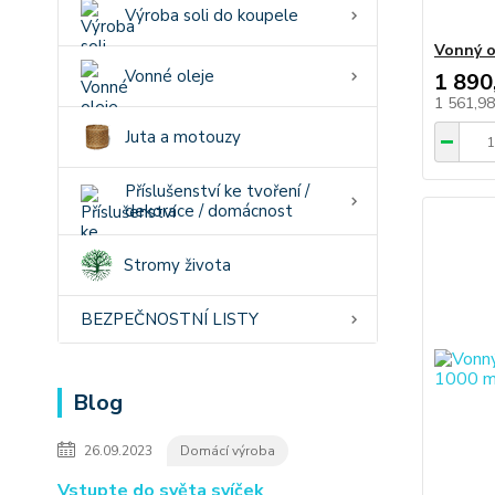
Výroba soli do koupele
Vonný o
Vonné oleje
1 890
1 561,9
Juta a motouzy
Příslušenství ke tvoření /
dekorace / domácnost
Stromy života
BEZPEČNOSTNÍ LISTY
Blog
26.09.2023
Domácí výroba
Vstupte do světa svíček