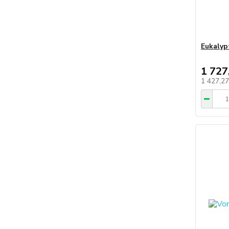
Eukalyp
1 727
1 427,2