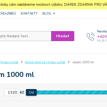
aticky vám nabídneme možnost výběru: DÁREK ZDARMA PRO VÁS. 
ZÁKAZNÍKŮ
KONTAKTY
BLOG
Nevíte
Hledat
+420
Po,St: 
ýroba svíček
Vonné oleje na výrobu svíček
objem 1000 ml
m 1000 ml
Kč
Od