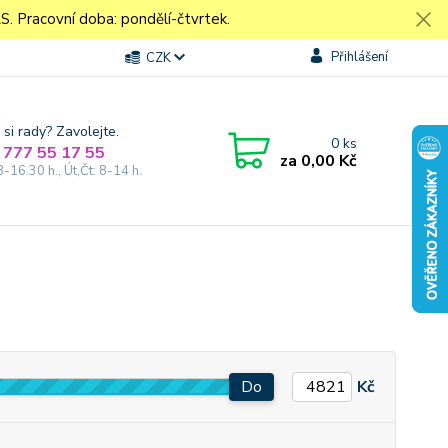
Pracovní doba: pondělí-čtvrtek.
Přihlášení
CZK
 si rady? Zavolejte.
0
ks
 777 55 17 55
za
0,00 Kč
8-16.30 h., Út,Čt: 8-14 h.
Do
Kč