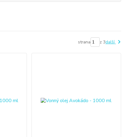
strana
z 3
další