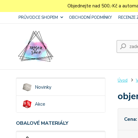
Objednejte nad 500,-Kč a autom
PRŮVODCE SHOPEM
OBCHODNÍ PODMÍNKY
RECENZE 
Úvod
V
Novinky
obje
Akce
Cena:
OBALOVÉ MATERIÁLY