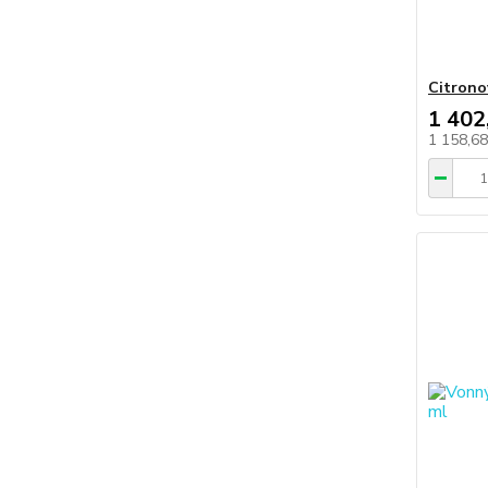
Citronov
1 402
1 158,6