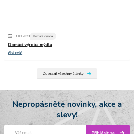
01
.
03
.
2023
Domácí výroba
Domácí výroba mýdla
číst celé
Zobrazit všechny články
Nepropásněte novinky, akce a
slevy!
Přihlásit se