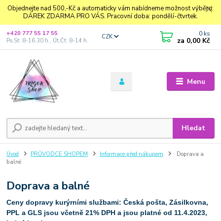
Objednejte nad 500,-Kč a automaticky vám nabídneme možnost výběru:
DÁREK ZDARMA PRO VÁS. Pracovní doba: pondělí-čtvrtek.
0
ks
+420 777 55 17 55
CZK
za
0,00 Kč
Po,St: 8-16.30 h., Út,Čt: 8-14 h.
Menu
Hledat
Úvod
PRŮVODCE SHOPEM
Informace před nákupem
Doprava a
balné
Doprava a balné
Ceny dopravy kurýrními službami: Česká pošta, Zásilkovna,
PPL a GLS jsou včetně 21% DPH a jsou platné od 11.4.2023,