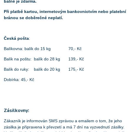
balné je zdarma.
Při platbě kartou, internetovým bankovnictvím nebo platební
bránou se doběrečné neplatí.
Česká pošta
:
Balíkovna: balík do 15 kg 70,- Kč
Balík na poštu: balík do 28 kg 139,- Kč
Balík do ruky: balík do 20 kg 175,- Kč
Dobírka: 45,- Kč
Zásilkovny:
Zákazník je informován SMS zprávou a emailem o tom, že jeho
zásilka je připravena k převzetí a má 7 dní na vyzvednutí zásilky.