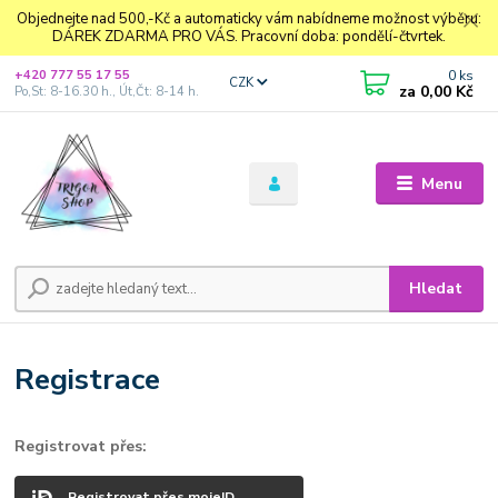
Objednejte nad 500,-Kč a automaticky vám nabídneme možnost výběru:
DÁREK ZDARMA PRO VÁS. Pracovní doba: pondělí-čtvrtek.
0
ks
+420 777 55 17 55
CZK
za
0,00 Kč
Po,St: 8-16.30 h., Út,Čt: 8-14 h.
Menu
Hledat
Registrace
Registrovat přes:
Registrovat přes mojeID