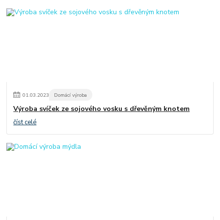
01
.
03
.
2023
Domácí výroba
Výroba svíček ze sojového vosku s dřevěným knotem
číst celé