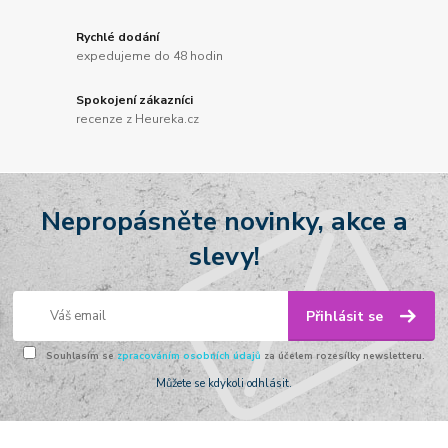
Rychlé dodání
expedujeme do 48 hodin
Spokojení zákazníci
recenze z Heureka.cz
Nepropásněte novinky, akce a
slevy!
Přihlásit se
Souhlasím se
zpracováním osobních údajů
za účelem rozesílky newsletteru.
Můžete se kdykoli odhlásit.