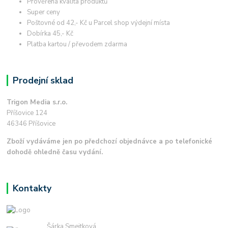
Prověřená kvalita produktů
Super ceny
Poštovné od 42,- Kč u Parcel shop výdejní místa
Dobírka 45,- Kč
Platba kartou / převodem zdarma
Prodejní sklad
Trigon Media s.r.o.
Příšovice 124
46346 Příšovice
Zboží vydáváme jen po předchozí objednávce a po telefonické
dohodě ohledně času vydání.
Kontakty
Šárka Smejtková