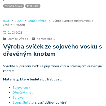
Výroba svíček
Inspirace
Úvod
BLOG
Domácí výroba
Výroba svíček ze sojového vosku s
dřevěným knotem
01
.
03
.
2023
Domácí výroba
Komentáře (0)
Výroba svíček ze sojového vosku s
dřevěným knotem
Vyrobte si přírodní svíčku s příjemnou vůní a praskajícím dřevěným
knotem.
Materiály, které budete potřebovat:
Sojový vosk
Dřevěný knot
Barvivo
Esenciální olej
s vaší oblíbenou vůní