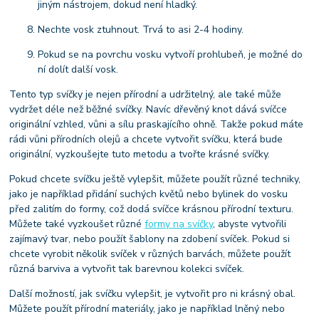
jiným nástrojem, dokud není hladký.
Nechte vosk ztuhnout. Trvá to asi 2-4 hodiny.
Pokud se na povrchu vosku vytvoří prohlubeň, je možné do
ní dolít další vosk.
Tento typ svíčky je nejen přírodní a udržitelný, ale také může
vydržet déle než běžné svíčky. Navíc dřevěný knot dává svíčce
originální vzhled, vůni a sílu praskajícího ohně. Takže pokud máte
rádi vůni přírodních olejů a chcete vytvořit svíčku, která bude
originální, vyzkoušejte tuto metodu a tvořte krásné svíčky.
Pokud chcete svíčku ještě vylepšit, můžete použít různé techniky,
jako je například přidání suchých květů nebo bylinek do vosku
před zalitím do formy, což dodá svíčce krásnou přírodní texturu.
Můžete také vyzkoušet různé
formy na svíčky
, abyste vytvořili
zajímavý tvar, nebo použít šablony na zdobení svíček. Pokud si
chcete vyrobit několik svíček v různých barvách, můžete použít
různá barviva a vytvořit tak barevnou kolekci svíček.
Další možností, jak svíčku vylepšit, je vytvořit pro ni krásný obal.
Můžete použít přírodní materiály, jako je například lněný nebo