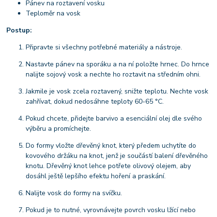
Pánev na roztavení vosku
Teploměr na vosk
Postup:
Připravte si všechny potřebné materiály a nástroje.
Nastavte pánev na sporáku a na ní položte hrnec. Do hrnce
nalijte sojový vosk a nechte ho roztavit na středním ohni.
Jakmile je vosk zcela roztavený, snižte teplotu. Nechte vosk
zahřívat, dokud nedosáhne teploty 60-65 °C.
Pokud chcete, přidejte barvivo a esenciální olej dle svého
výběru a promíchejte.
Do formy vložte dřevěný knot, který předem uchytíte do
kovového držáku na knot, jenž je součástí balení dřevěného
knotu. Dřevěný knot lehce potřete olivový olejem, aby
dosáhl ještě lepšího efektu hoření a praskání.
Nalijte vosk do formy na svíčku.
Pokud je to nutné, vyrovnávejte povrch vosku lžící nebo