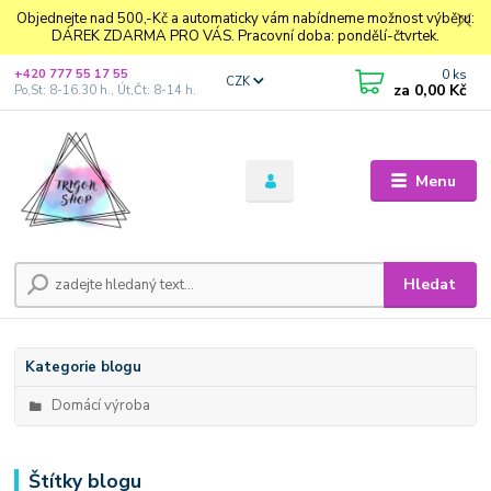
Objednejte nad 500,-Kč a automaticky vám nabídneme možnost výběru:
DÁREK ZDARMA PRO VÁS. Pracovní doba: pondělí-čtvrtek.
0
ks
+420 777 55 17 55
CZK
za
0,00 Kč
Po,St: 8-16.30 h., Út,Čt: 8-14 h.
Menu
Hledat
Kategorie blogu
Domácí výroba
Štítky blogu