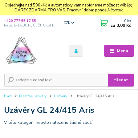
Objednejte nad 500,-Kč a automaticky vám nabídneme možnost výběru:
DÁREK ZDARMA PRO VÁS. Pracovní doba: pondělí-čtvrtek.
0
ks
+420 777 55 17 55
CZK
za
0,00 Kč
Po,St: 8-16.30 h., Út,Čt: 8-14 h.
Menu
Hledat
Úvod
Plastové uzávěry
Uzávěry
Uzávěry GL 24/415 Aris
Uzávěry GL 24/415 Aris
V této kategorii nebylo nalezeno žádné zboží.