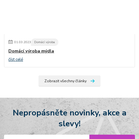
01
.
03
.
2023
Domácí výroba
Domácí výroba mýdla
číst celé
Zobrazit všechny články
Nepropásněte novinky, akce a
slevy!