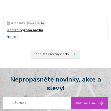
01
.
03
.
2023
Domácí výroba
Domácí výroba mýdla
číst celé
Zobrazit všechny články
Nepropásněte novinky, akce a
slevy!
Přihlásit se