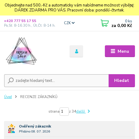
Objednejte nad 500,-Kč a automaticky vám nabídneme možnost výběru:
DÁREK ZDARMA PRO VÁS. Pracovní doba: pondělí-čtvrtek.
0
ks
+420 777 55 17 55
CZK
za
0,00 Kč
Po,St: 8-16.30 h., Út,Čt: 8-14 h.
Menu
Hledat
Úvod
RECENZE ZÁKAZNÍKŮ
strana
z 34
další
Ověřený zákazník
Přidáno 08. 07. 2026