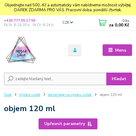
Objednejte nad 500,-Kč a automaticky vám nabídneme možnost výběru:
DÁREK ZDARMA PRO VÁS. Pracovní doba: pondělí-čtvrtek.
0
ks
+420 777 55 17 55
CZK
za
0,00 Kč
Po,St: 8-16.30 h., Út,Čt: 8-14 h.
Menu
Hledat
Úvod
Výroba svíček
Vonné oleje na výrobu svíček
objem 120 ml
objem 120 ml
Upřesnit parametry