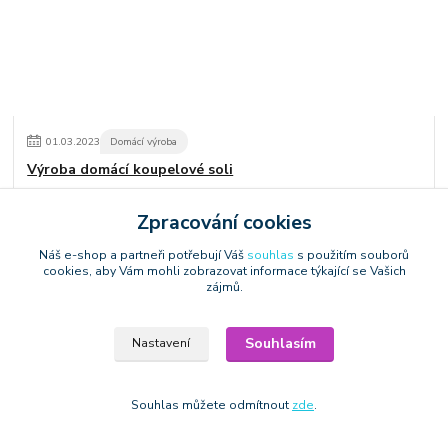
01
.
03
.
2023
Domácí výroba
Výroba domácí koupelové soli
číst celé
Zpracování cookies
Náš e-shop a partneři potřebují Váš
souhlas
s použitím souborů
cookies, aby Vám mohli zobrazovat informace týkající se Vašich
zájmů.
Souhlasím
Nastavení
Souhlas můžete odmítnout
zde
.
01
.
03
.
2023
Domácí výroba
Výroba svíček ze sojového vosku s dřevěným knotem