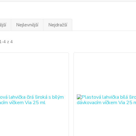
jší
Nejlevnější
Nejdražší
1-4 z 4