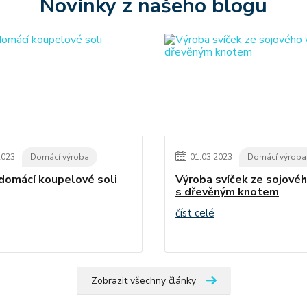
Novinky z našeho blogu
2023
Domácí výroba
01
.
03
.
2023
Domácí výroba
domácí koupelové soli
Výroba svíček ze sojové
s dřevěným knotem
číst celé
Zobrazit všechny články