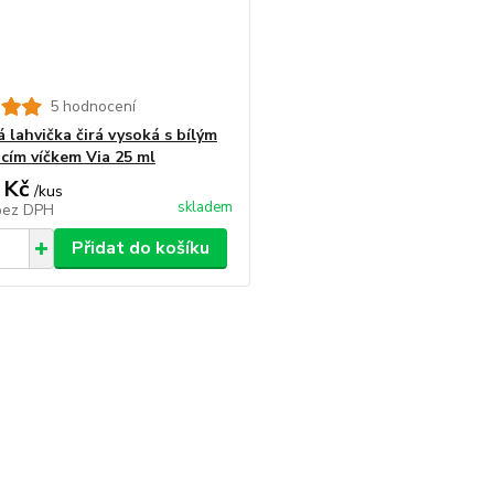
5 hodnocení
 lahvička čirá vysoká s bílým
cím víčkem Via 25 ml
 Kč
/
kus
skladem
bez DPH
Přidat do košíku