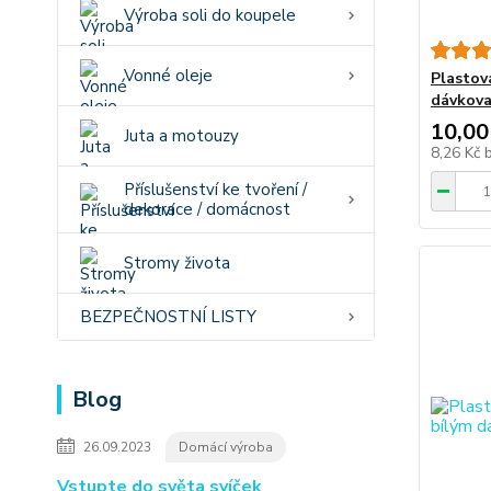
Výroba soli do koupele
Vonné oleje
Plastová
dávkova
10,00
Juta a motouzy
8,26 Kč
Příslušenství ke tvoření /
dekorace / domácnost
Stromy života
BEZPEČNOSTNÍ LISTY
Blog
26.09.2023
Domácí výroba
Vstupte do světa svíček