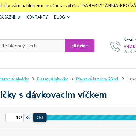
aticky vám nabídneme možnost výběru: DÁREK ZDARMA PRO VÁS. 
ZÁKAZNÍKŮ
KONTAKTY
BLOG
Nevíte
Hledat
+420
Po,St: 
lastové lahvičky
Plastové lahvičky
Plastové lahvičky 25 ml
Lahv
ičky s dávkovacím víčkem
Kč
Od