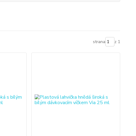
strana
z 1