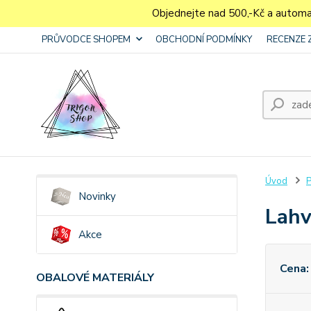
Objednejte nad 500,-Kč a autom
PRŮVODCE SHOPEM
OBCHODNÍ PODMÍNKY
RECENZE 
Úvod
P
Novinky
Lahv
Akce
Cena:
OBALOVÉ MATERIÁLY