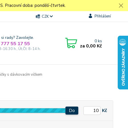
Pracovní doba: pondělí-čtvrtek.
Přihlášení
CZK
 si rady? Zavolejte.
0
ks
 777 55 17 55
za
0,00 Kč
8-16.30 h., Út,Čt: 8-14 h.
ičky s dávkovacím víčkem
Do
Kč