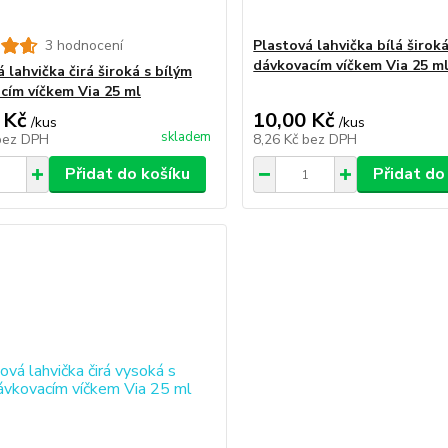
3 hodnocení
Plastová lahvička bílá široká
dávkovacím víčkem Via 25 m
 lahvička čirá široká s bílým
cím víčkem Via 25 ml
 Kč
10,00 Kč
/
kus
/
kus
skladem
bez DPH
8,26 Kč
bez DPH
Přidat do košíku
Přidat do