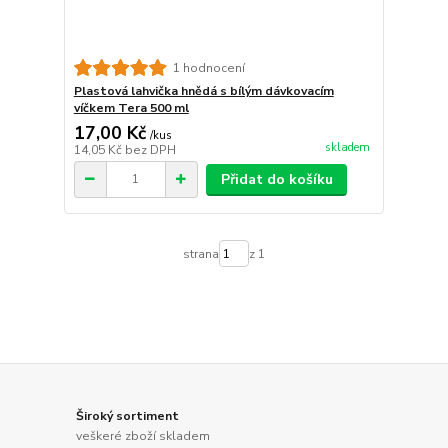
1 hodnocení
Plastová lahvička hnědá s bílým dávkovacím
víčkem Tera 500 ml
17,00 Kč
/
kus
skladem
14,05 Kč
bez DPH
Přidat do košíku
strana
z 1
Široký sortiment
veškeré zboží skladem