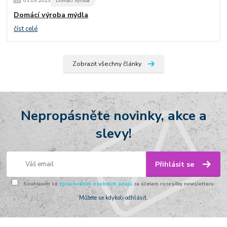
01
.
03
.
2023
Domácí výroba
Domácí výroba mýdla
číst celé
Zobrazit všechny články
Nepropásněte novinky, akce a
slevy!
Přihlásit se
Souhlasím se
zpracováním osobních údajů
za účelem rozesílky newsletteru.
Můžete se kdykoli odhlásit.