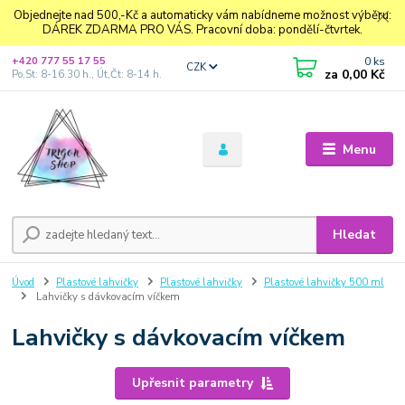
Objednejte nad 500,-Kč a automaticky vám nabídneme možnost výběru:
DÁREK ZDARMA PRO VÁS. Pracovní doba: pondělí-čtvrtek.
0
ks
+420 777 55 17 55
CZK
za
0,00 Kč
Po,St: 8-16.30 h., Út,Čt: 8-14 h.
Menu
Hledat
Úvod
Plastové lahvičky
Plastové lahvičky
Plastové lahvičky 500 ml
Lahvičky s dávkovacím víčkem
Lahvičky s dávkovacím víčkem
Upřesnit parametry