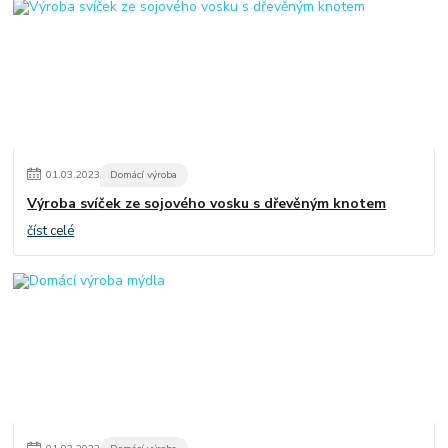
01
.
03
.
2023
Domácí výroba
Výroba svíček ze sojového vosku s dřevěným knotem
číst celé