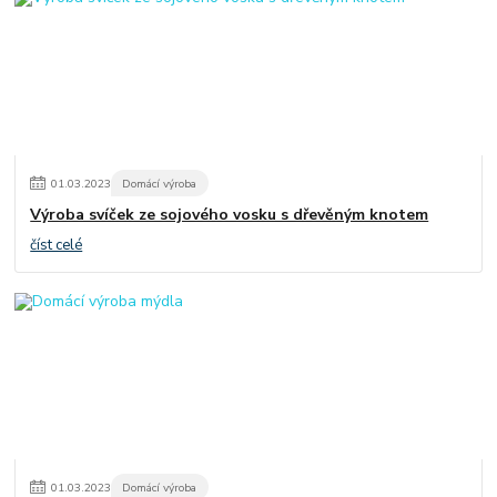
01
.
03
.
2023
Domácí výroba
Výroba svíček ze sojového vosku s dřevěným knotem
číst celé
01
.
03
.
2023
Domácí výroba