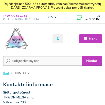
Objednejte nad 500,-Kč a automaticky vám nabídneme možnost výběru:
DÁREK ZDARMA PRO VÁS. Pracovní doba: pondělí-čtvrtek.
0
ks
+420 777 55 17 55
CZK
za
0,00 Kč
Po,St: 8-16.30 h., Út,Čt: 8-14 h.
Menu
Hledat
Úvod
KONTAKTY
Kontaktní informace
Sídlo společnosti:
TRIGON MEDIA s.r.o.
Výhledová 280