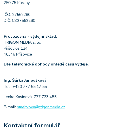
250 75 Káraný
IČO: 27562280
DIČ: CZ27562280
Provozovna - výdejní sklad:
TRIGON MEDIA s.r.o.
Příšovice 124
46346 Příšovice
Dle telefonické dohody ohledě času výdeje.
Ing. Šárka Janoušková
Tel.: +420 777 55 17 55
Lenka Kosinová: 777 723 455
E-mail:
smejtkova@trigonmedia.cz
Kontaktní formulář