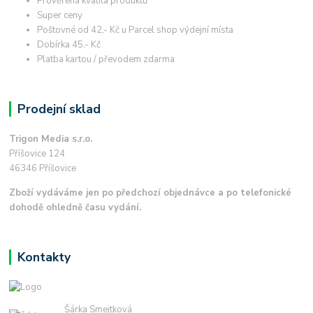
Prověřená kvalita produktů
Super ceny
Poštovné od 42,- Kč u Parcel shop výdejní místa
Dobírka 45,- Kč
Platba kartou / převodem zdarma
Prodejní sklad
Trigon Media s.r.o.
Příšovice 124
46346 Příšovice
Zboží vydáváme jen po předchozí objednávce a po telefonické
dohodě ohledně času vydání.
Kontakty
Šárka Smejtková