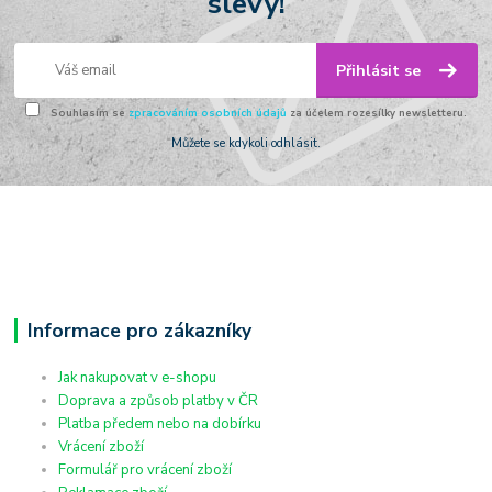
slevy!
Přihlásit se
Souhlasím se
zpracováním osobních údajů
za účelem rozesílky newsletteru.
Můžete se kdykoli odhlásit.
Informace pro zákazníky
Jak nakupovat v e-shopu
Doprava a způsob platby v ČR
Platba předem nebo na dobírku
Vrácení zboží
Formulář pro vrácení zboží