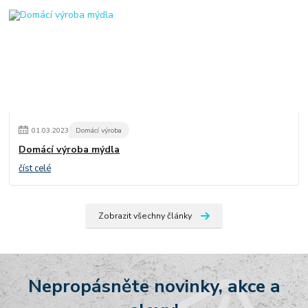
01
.
03
.
2023
Domácí výroba
Domácí výroba mýdla
číst celé
Zobrazit všechny články
Nepropásněte novinky, akce a