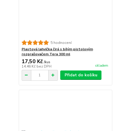
5 hodnocení
Plastová lahvička čirá s bílým pistolovým
rozprašovačem Tera 300 ml
17,50 Kč
/
kus
skladem
14,46 Kč
bez DPH
Přidat do košíku