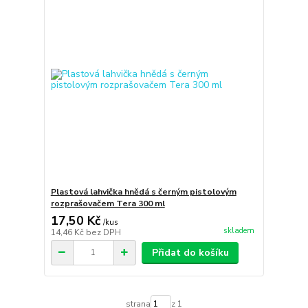
Plastová lahvička hnědá s černým pistolovým
rozprašovačem Tera 300 ml
17,50 Kč
/
kus
skladem
14,46 Kč
bez DPH
Přidat do košíku
strana
z 1