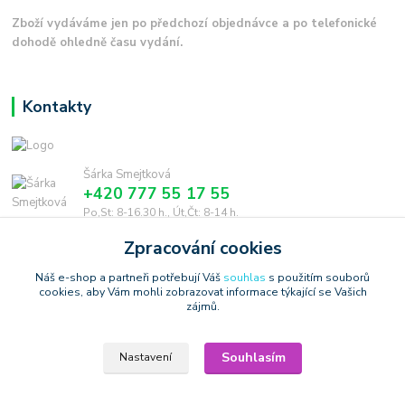
Zboží vydáváme jen po předchozí objednávce a po telefonické
dohodě ohledně času vydání.
Kontakty
Šárka Smejtková
+420 777 55 17 55
Po,St: 8-16.30 h., Út,Čt: 8-14 h.
Zpracování cookies
smejtkova@trigonmedia.cz
Náš e-shop a partneři potřebují Váš
souhlas
s použitím souborů
cookies, aby Vám mohli zobrazovat informace týkající se Vašich
zájmů.
Souhlasím
Nastavení
Copyright © 2006-2025 TrigonShop.cz - bez souhlasu nelze používat
produktové obrázky