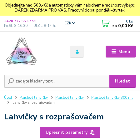
Objednejte nad 500,-Kč a automaticky vám nabídneme možnost výběru:
DÁREK ZDARMA PRO VÁS. Pracovní doba: pondělí-čtvrtek.
0
ks
+420 777 55 17 55
CZK
za
0,00 Kč
Po,St: 8-16.30 h., Út,Čt: 8-14 h.
Menu
Hledat
Úvod
Plastové lahvičky
Plastové lahvičky
Plastové lahvičky 300 ml
Lahvičky s rozprašovačem
Lahvičky s rozprašovačem
Upřesnit parametry