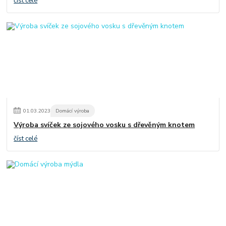
číst celé
01
.
03
.
2023
Domácí výroba
Výroba svíček ze sojového vosku s dřevěným knotem
číst celé