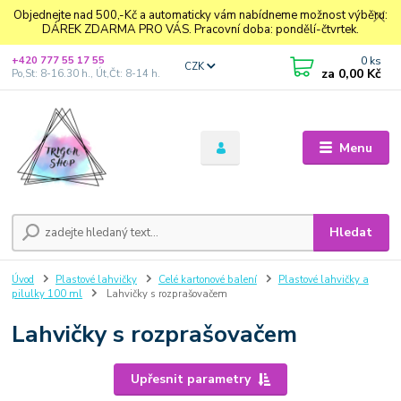
Objednejte nad 500,-Kč a automaticky vám nabídneme možnost výběru:
DÁREK ZDARMA PRO VÁS. Pracovní doba: pondělí-čtvrtek.
0
ks
+420 777 55 17 55
CZK
za
0,00 Kč
Po,St: 8-16.30 h., Út,Čt: 8-14 h.
Menu
Hledat
Úvod
Plastové lahvičky
Celé kartonové balení
Plastové lahvičky a
pilulky 100 ml
Lahvičky s rozprašovačem
Lahvičky s rozprašovačem
Upřesnit parametry