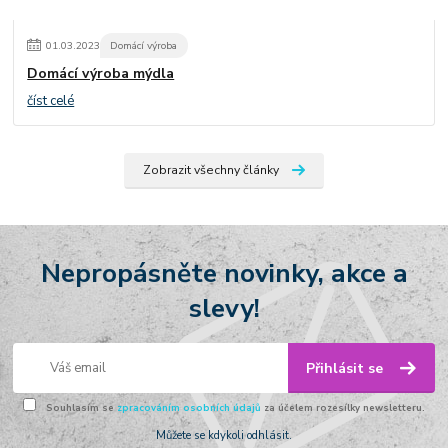
01
.
03
.
2023
Domácí výroba
Domácí výroba mýdla
číst celé
Zobrazit všechny články
Nepropásněte novinky, akce a
slevy!
Přihlásit se
Souhlasím se
zpracováním osobních údajů
za účelem rozesílky newsletteru.
Můžete se kdykoli odhlásit.