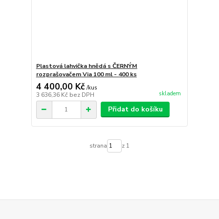
Plastová lahvička hnědá s ČERNÝM
rozprašovačem Via 100 ml - 400 ks
4 400,00 Kč
/
kus
skladem
3 636,36 Kč
bez DPH
Přidat do košíku
strana
z 1