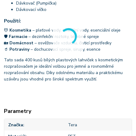
Dávkovač (Pumpička)
Dávkovací víčko
Použití:
💆
Kosmetika
– pleťové vody, termální vody, esenciální oleje
🛡
Farmacie
– dezinfekční roztoky, léčebné spreje
🏡
Domácnost
– osvěžovače vzduchu, čisticí prostředky
🥤
Potraviny
– dochucovací spreje, sirupy, esence
Tato sada 400 kusů bílých plastových lahviček s kosmetickým
rozprašovačem je ideální volbou pro jemné a rovnoměrné
rozprašování obsahu. Díky odolnému materiálu a praktickému
uzávěru jsou vhodné pro široké spektrum využití.
Parametry
Značka
Tera