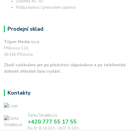
Dobírka 45,- Kč
Platba kartou / převodem zdarma
Prodejní sklad
Trigon Media s.r.o.
Příšovice 124
46346 Příšovice
Zboží vydáváme jen po předchozí objednávce a po telefonické
dohodě ohledně času vydání.
Kontakty
Šárka Smejtková
+420 777 55 17 55
Po,St: 8-16.30 h., Út,Čt: 8-14 h.