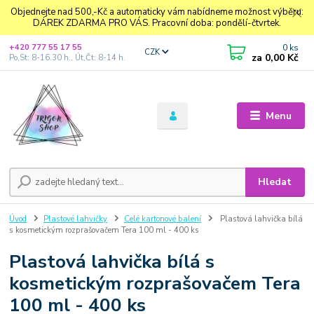
Objednejte nad 500,-Kč a automaticky vám nabídneme možnost výběru:
DÁREK ZDARMA PRO VÁS. Pracovní doba: pondělí-čtvrtek.
0
ks
+420 777 55 17 55
CZK
za
0,00 Kč
Po,St: 8-16.30 h., Út,Čt: 8-14 h.
Menu
Hledat
Úvod
Plastové lahvičky
Celé kartonové balení
Plastová lahvička bílá
s kosmetickým rozprašovačem Tera 100 ml - 400 ks
Plastová lahvička bílá s
kosmetickým rozprašovačem Tera
100 ml - 400 ks