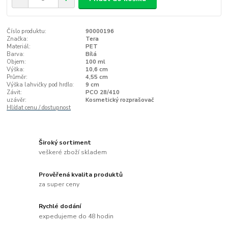
Číslo produktu:
90000196
Značka:
Tera
Materiál:
PET
Barva:
Bílá
Objem:
100 ml
Výška:
10,6 cm
Průměr:
4,55 cm
Výška lahvičky pod hrdlo:
9 cm
Závit:
PCO 28/410
uzávěr:
Kosmetický rozprašovač
Hlídat cenu / dostupnost
Široký sortiment
veškeré zboží skladem
Prověřená kvalita produktů
za super ceny
Rychlé dodání
expedujeme do 48 hodin