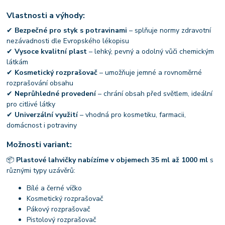
Vlastnosti a výhody:
✔
Bezpečné pro styk s potravinami
– splňuje normy zdravotní
nezávadnosti dle Evropského lékopisu
✔
Vysoce kvalitní plast
– lehký, pevný a odolný vůči chemickým
látkám
✔
Kosmetický rozprašovač
– umožňuje jemné a rovnoměrné
rozprašování obsahu
✔
Neprůhledné provedení
– chrání obsah před světlem, ideální
pro citlivé látky
✔
Univerzální využití
– vhodná pro kosmetiku, farmacii,
domácnost i potraviny
Možnosti variant:
📦
Plastové lahvičky nabízíme v objemech 35 ml až 1000 ml
s
různými typy uzávěrů:
Bílé a černé víčko
Kosmetický rozprašovač
Pákový rozprašovač
Pistolový rozprašovač