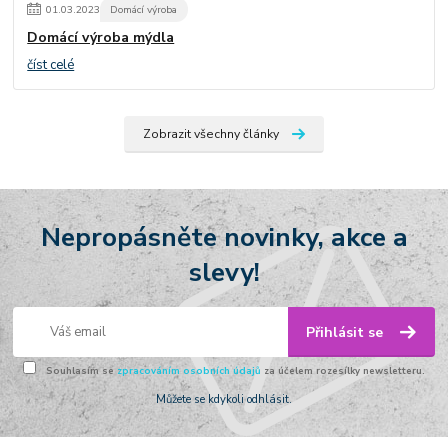
01
.
03
.
2023
Domácí výroba
Domácí výroba mýdla
číst celé
Zobrazit všechny články
Nepropásněte novinky, akce a
slevy!
Přihlásit se
Souhlasím se
zpracováním osobních údajů
za účelem rozesílky newsletteru.
Můžete se kdykoli odhlásit.