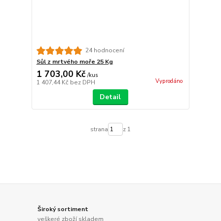
24 hodnocení
Sůl z mrtvého moře 25 Kg
1 703,00 Kč
/
kus
Vyprodáno
1 407,44 Kč
bez DPH
Detail
strana
z 1
Široký sortiment
veškeré zboží skladem