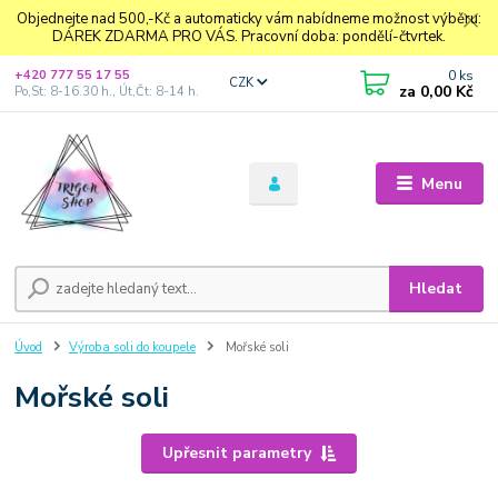
Objednejte nad 500,-Kč a automaticky vám nabídneme možnost výběru:
DÁREK ZDARMA PRO VÁS. Pracovní doba: pondělí-čtvrtek.
0
ks
+420 777 55 17 55
CZK
za
0,00 Kč
Po,St: 8-16.30 h., Út,Čt: 8-14 h.
Menu
Hledat
Úvod
Výroba soli do koupele
Mořské soli
Mořské soli
Upřesnit parametry