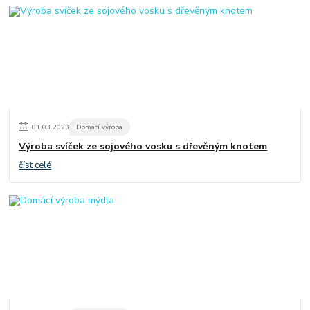
01
.
03
.
2023
Domácí výroba
Výroba svíček ze sojového vosku s dřevěným knotem
číst celé