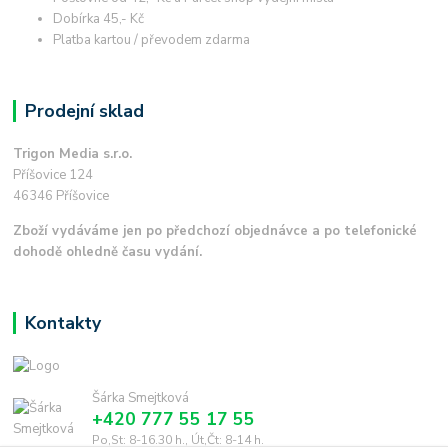
Dobírka 45,- Kč
Platba kartou / převodem zdarma
Prodejní sklad
Trigon Media s.r.o.
Příšovice 124
46346 Příšovice
Zboží vydáváme jen po předchozí objednávce a po telefonické
dohodě ohledně času vydání.
Kontakty
Šárka Smejtková
+420 777 55 17 55
Po,St: 8-16.30 h., Út,Čt: 8-14 h.