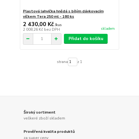
Plastová lahvička hnědá s bílým dávkovacím
víčkem Tera 250 ml - 180 ks
2 430,00 Kč
/
kus
skladem
2 008,26 Kč
bez DPH
Přidat do košíku
strana
z 1
Široký sortiment
veškeré zboží skladem
Prověřená kvalita produktů
za super ceny