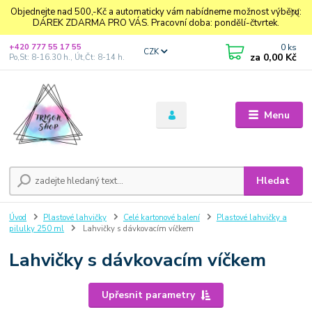
Objednejte nad 500,-Kč a automaticky vám nabídneme možnost výběru:
DÁREK ZDARMA PRO VÁS. Pracovní doba: pondělí-čtvrtek.
0
ks
+420 777 55 17 55
CZK
za
0,00 Kč
Po,St: 8-16.30 h., Út,Čt: 8-14 h.
Menu
Hledat
Úvod
Plastové lahvičky
Celé kartonové balení
Plastové lahvičky a
pilulky 250 ml
Lahvičky s dávkovacím víčkem
Lahvičky s dávkovacím víčkem
Upřesnit parametry