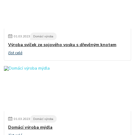
01
.
03
.
2023
Domácí výroba
Výroba svíček ze sojového vosku s dřevěným knotem
číst celé
01
.
03
.
2023
Domácí výroba
Domácí výroba mýdla