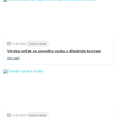
01
.
03
.
2023
Domácí výroba
Výroba svíček ze sojového vosku s dřevěným knotem
číst celé
01
.
03
.
2023
Domácí výroba