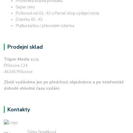
Prověřená kvalita produktů
Super ceny
Poštovné od 42,- Kč u Parcel shop výdejní místa
Dobírka 45,- Kč
Platba kartou / převodem zdarma
Prodejní sklad
Trigon Media s.r.o.
Příšovice 124
46346 Příšovice
Zboží vydáváme jen po předchozí objednávce a po telefonické
dohodě ohledně času vydání.
Kontakty
Šárka Smejtková