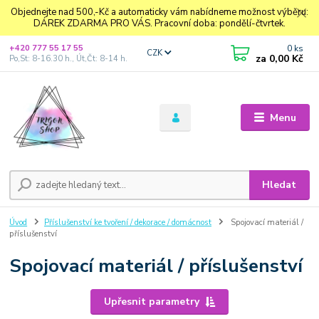
Objednejte nad 500,-Kč a automaticky vám nabídneme možnost výběru:
DÁREK ZDARMA PRO VÁS. Pracovní doba: pondělí-čtvrtek.
0
ks
+420 777 55 17 55
CZK
za
0,00 Kč
Po,St: 8-16.30 h., Út,Čt: 8-14 h.
Menu
Hledat
Úvod
Příslušenství ke tvoření / dekorace / domácnost
Spojovací materiál /
příslušenství
Spojovací materiál / příslušenství
Upřesnit parametry