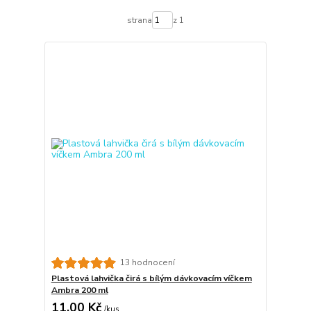
strana
z 1
13 hodnocení
Plastová lahvička čirá s bílým dávkovacím víčkem
Ambra 200 ml
11,00 Kč
/
kus