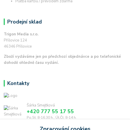
Platba kartou / převodem zdarma
Prodejní sklad
Trigon Media s.r.o.
Příšovice 124
46346 Příšovice
Zboží vydáváme jen po předchozí objednávce a po telefonické
dohodě ohledně času vydání.
Kontakty
Šárka Smejtková
+420 777 55 17 55
Po,St: 8-16.30 h., Út,Čt: 8-14 h.
Zpracování cookies
smejtkova@trigonmedia.cz