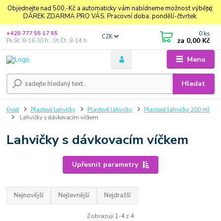
Objednejte nad 500,-Kč a automaticky vám nabídneme možnost výběru:
DÁREK ZDARMA PRO VÁS. Pracovní doba: pondělí-čtvrtek.
0
ks
+420 777 55 17 55
CZK
za
0,00 Kč
Po,St: 8-16.30 h., Út,Čt: 8-14 h.
Menu
Hledat
Úvod
Plastové lahvičky
Plastové lahvičky
Plastové lahvičky 200 ml
Lahvičky s dávkovacím víčkem
Lahvičky s dávkovacím víčkem
Upřesnit parametry
Nejnovější
Nejlevnější
Nejdražší
Zobrazuji 1-4 z 4