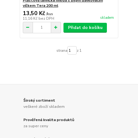
Plastová lahvička hnědá s bílým dávkovacím
víčkem Tera 200 ml
13,50 Kč
/
kus
skladem
11,16 Kč
bez DPH
Přidat do košíku
strana
z 1
Široký sortiment
veškeré zboží skladem
Prověřená kvalita produktů
za super ceny