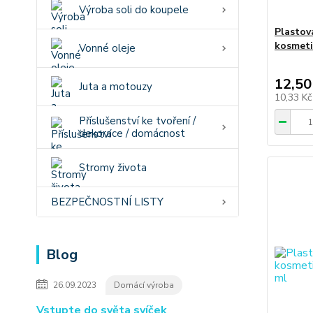
Výroba soli do koupele
Plastová
kosmeti
Vonné oleje
12,50
Juta a motouzy
10,33 K
Příslušenství ke tvoření /
dekorace / domácnost
Stromy života
BEZPEČNOSTNÍ LISTY
Blog
26.09.2023
Domácí výroba
Vstupte do světa svíček