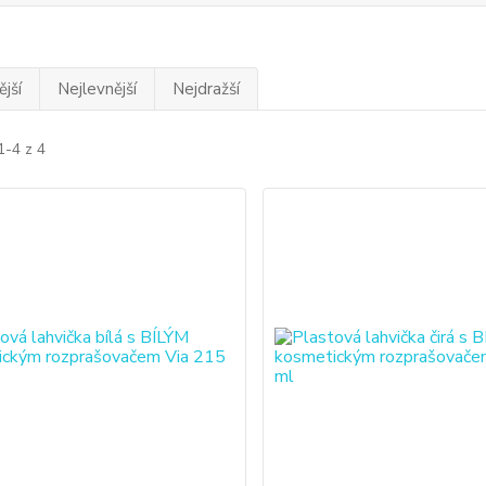
jší
Nejlevnější
Nejdražší
1-4 z 4