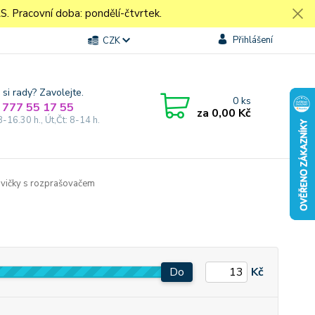
Pracovní doba: pondělí-čtvrtek.
Přihlášení
CZK
 si rady? Zavolejte.
0
ks
 777 55 17 55
za
0,00 Kč
8-16.30 h., Út,Čt: 8-14 h.
vičky s rozprašovačem
Do
Kč