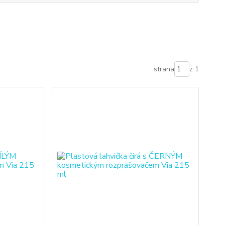
strana
z 1