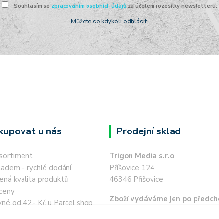
Souhlasím se
zpracováním osobních údajů
za účelem rozesílky newsletteru.
Můžete se kdykoli odhlásit.
kupovat u nás
Prodejní sklad
 sortiment
Trigon Media s.r.o.
ladem - rychlé dodání
Příšovice 124
ená kvalita produktů
46346 Příšovice
ceny
Zboží vydáváme jen po předch
né od 42,- Kč u Parcel shop
objednávce a po telefonické 
í místa