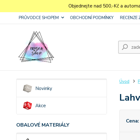
Objednejte nad 500,-Kč a autom
PRŮVODCE SHOPEM
OBCHODNÍ PODMÍNKY
RECENZE 
Úvod
P
Novinky
Lahv
Akce
Cena:
OBALOVÉ MATERIÁLY