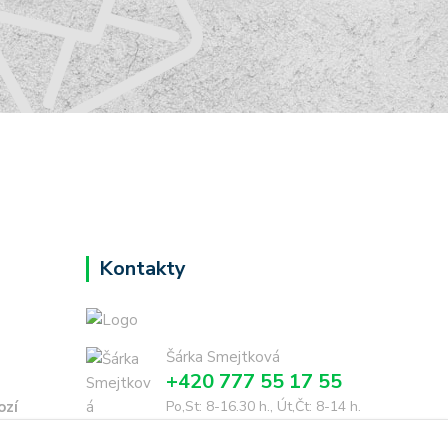
Kontakty
Šárka Smejtková
+420 777 55 17 55
ozí
Po,St: 8-16.30 h., Út,Čt: 8-14 h.
dohodě