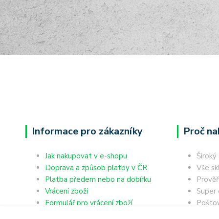
Informace pro zákazníky
Proč na
Jak nakupovat v e-shopu
Široký
Doprava a způsob platby v ČR
Vše sk
Platba předem nebo na dobírku
Prověř
Vrácení zboží
Super 
Formulář pro vrácení zboží
Poštov
Reklamace zboží
výdejn