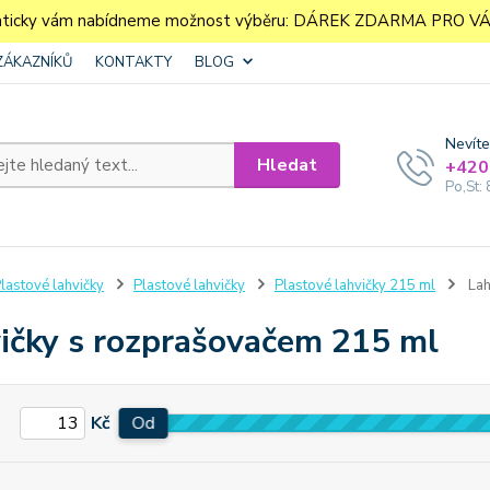
aticky vám nabídneme možnost výběru: DÁREK ZDARMA PRO VÁS. 
ZÁKAZNÍKŮ
KONTAKTY
BLOG
Nevíte
Hledat
+420
Po,St: 
lastové lahvičky
Plastové lahvičky
Plastové lahvičky 215 ml
Lah
ičky s rozprašovačem 215 ml
Kč
Od