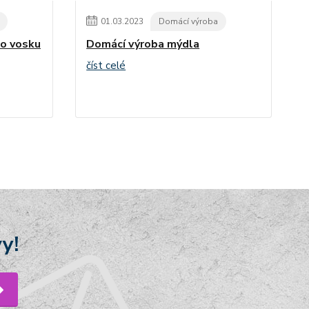
01
.
03
.
2023
Domácí výroba
ho vosku
Domácí výroba mýdla
číst celé
y!