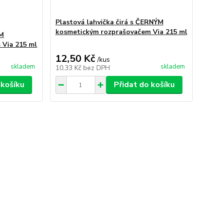
Plastová lahvička čirá s ČERNÝM
kosmetickým rozprašovačem Via 215 ml
ÝM
 Via 215 ml
12,50 Kč
/
kus
skladem
skladem
10,33 Kč
bez DPH
 košíku
Přidat do košíku