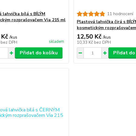
 lahvička bílá s BÍLÝM
11 hodnocení
ckým rozprašovačem Via 215 ml
Plastová lahvička čirá s BÍL
kosmetickým rozprašovačem
 Kč
12,50 Kč
/
kus
/
kus
skladem
č
bez DPH
10,33 Kč
bez DPH
Přidat do košíku
Přidat do