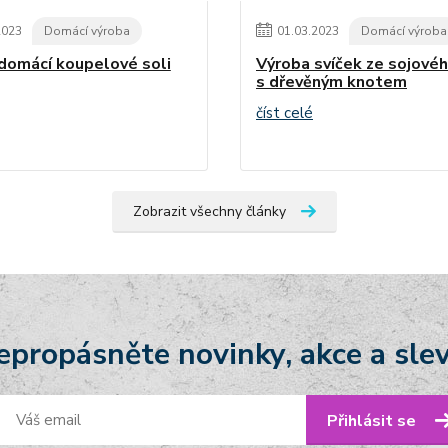
2023
Domácí výroba
01
.
03
.
2023
Domácí výroba
domácí koupelové soli
Výroba svíček ze sojové
s dřevěným knotem
číst celé
Zobrazit všechny články
epropásněte novinky, akce a slev
Přihlásit se