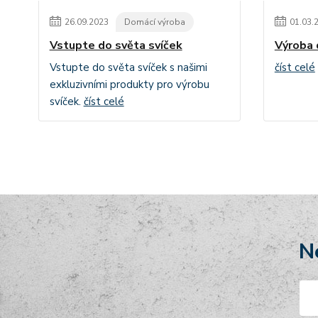
26
.
09
.
2023
Domácí výroba
01
.
03
.
Vstupte do světa svíček
Výroba 
Vstupte do světa svíček s našimi
číst celé
exkluzivními produkty pro výrobu
svíček.
číst celé
N