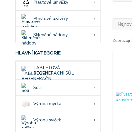
Plastové lahvičky
Plastové uzávěry
Nejnově
Skleněné nádoby
Zobrazuji 
HLAVNÍ KATEGORIE
TABLETOVÁ
REGENERAČNÍ SŮL
Soli
Výroba mýdla
Výroba svíček