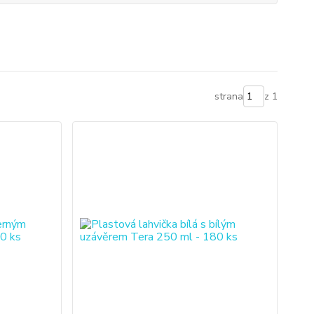
strana
z 1