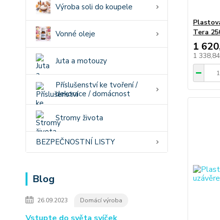
Výroba soli do koupele
Plastov
Tera 25
Vonné oleje
1 620
1 338,8
Juta a motouzy
Příslušenství ke tvoření /
dekorace / domácnost
Stromy života
BEZPEČNOSTNÍ LISTY
Blog
26.09.2023
Domácí výroba
Vstupte do světa svíček