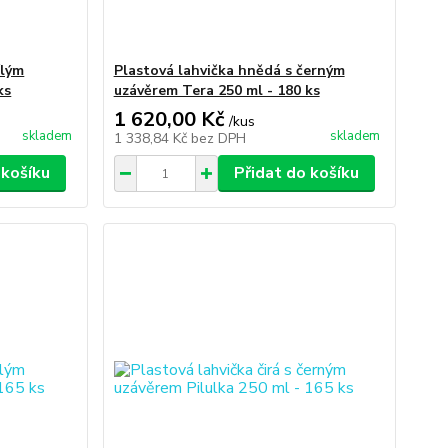
ílým
Plastová lahvička hnědá s černým
ks
uzávěrem Tera 250 ml - 180 ks
1 620,00 Kč
/
kus
skladem
skladem
1 338,84 Kč
bez DPH
 košíku
Přidat do košíku