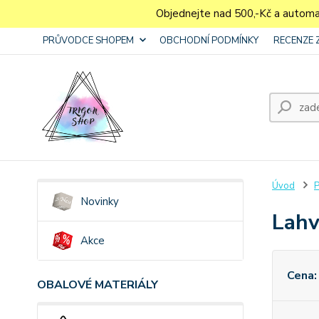
Objednejte nad 500,-Kč a autom
PRŮVODCE SHOPEM
OBCHODNÍ PODMÍNKY
RECENZE 
Úvod
P
Novinky
Lahv
Akce
Cena:
OBALOVÉ MATERIÁLY