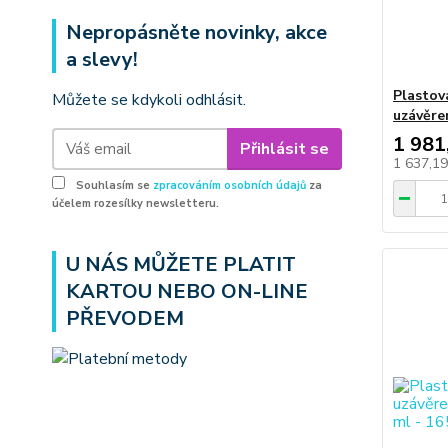
Nepropásněte novinky, akce
a slevy!
Plastová
Můžete se kdykoli odhlásit.
uzávěre
1 981
Přihlásit se
1 637,1
Souhlasím se
zpracováním osobních údajů
za
účelem rozesílky newsletteru.
U NÁS MŮŽETE PLATIT
KARTOU NEBO ON-LINE
PŘEVODEM