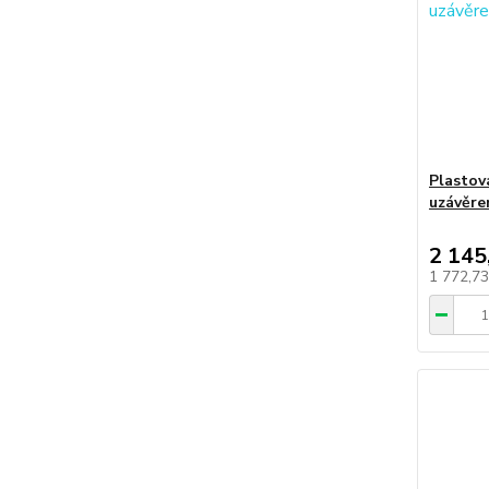
Plastov
uzávěre
2 145
1 772,7