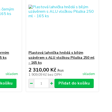
černým
Plastová lahvička hnědá s bílým
5 ks
uzávěrem s ALU vložkou Pilulka 250 ml
- 165 ks
2 310,00 Kč
/
kus
skladem
skladem
1 909,09 Kč
bez DPH
 košíku
Přidat do košíku