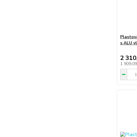
Plastov
s ALU vl
2 310
1 909,0