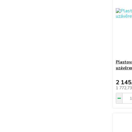
Plastov
uzávěre
2 145
1 772,7