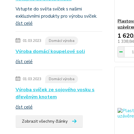
Vstupte do světa svíček s našimi
exkluzivními produkty pro výrobu svíček.
Plastov
číst celé
uzávěre
1 620
01.03.2023
Domácí výroba
1 338,8
Výroba domácí koupelové soli
číst celé
01.03.2023
Domácí výroba
Výroba svíček ze sojového vosku s
dřevěným knotem
číst celé
Zobrazit všechny články