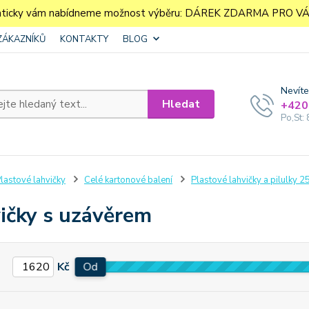
aticky vám nabídneme možnost výběru: DÁREK ZDARMA PRO VÁS. 
ZÁKAZNÍKŮ
KONTAKTY
BLOG
Nevíte
Hledat
+420
Po,St: 
lastové lahvičky
Celé kartonové balení
Plastové lahvičky a pilulky 2
ičky s uzávěrem
Kč
Od