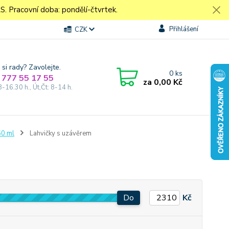
Pracovní doba: pondělí-čtvrtek.
Přihlášení
CZK
 si rady? Zavolejte.
0
ks
 777 55 17 55
za
0,00 Kč
8-16.30 h., Út,Čt: 8-14 h.
50 ml
Lahvičky s uzávěrem
Do
Kč