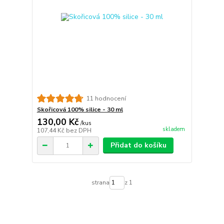
11 hodnocení
Skořicová 100% silice - 30 ml
130,00 Kč
/
kus
skladem
107,44 Kč
bez DPH
Přidat do košíku
strana
z 1