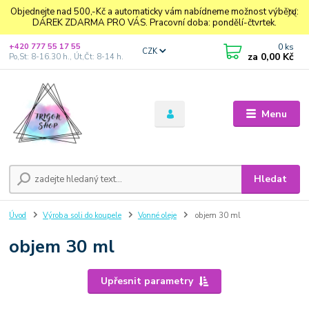
Objednejte nad 500,-Kč a automaticky vám nabídneme možnost výběru:
DÁREK ZDARMA PRO VÁS. Pracovní doba: pondělí-čtvrtek.
0
ks
+420 777 55 17 55
CZK
za
0,00 Kč
Po,St: 8-16.30 h., Út,Čt: 8-14 h.
Menu
Hledat
Úvod
Výroba soli do koupele
Vonné oleje
objem 30 ml
objem 30 ml
Upřesnit parametry