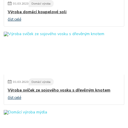
01
.
03
.
2023
Domácí výroba
Výroba domácí koupelové soli
číst celé
01
.
03
.
2023
Domácí výroba
Výroba svíček ze sojového vosku s dřevěným knotem
číst celé