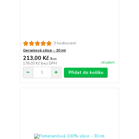
3 hodnocení
Geraniová silice - 30 ml
213,00 Kč
/
kus
skladem
176,03 Kč
bez DPH
Přidat do košíku