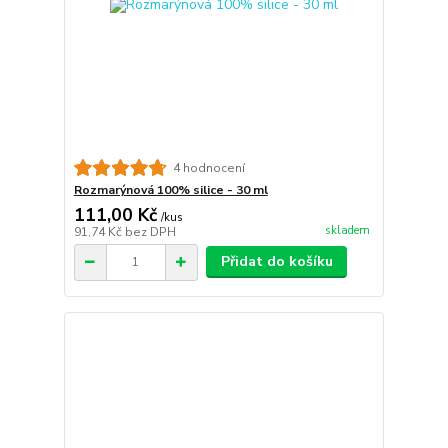
4 hodnocení
Rozmarýnová 100% silice - 30 ml
111,00 Kč
/
kus
skladem
91,74 Kč
bez DPH
Přidat do košíku