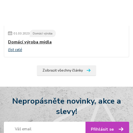
01
.
03
.
2023
Domácí výroba
Domácí výroba mýdla
číst celé
Zobrazit všechny články
Nepropásněte novinky, akce a
slevy!
Přihlásit se