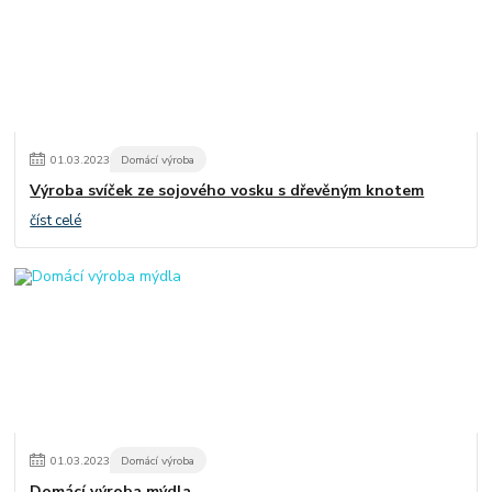
01
.
03
.
2023
Domácí výroba
Výroba svíček ze sojového vosku s dřevěným knotem
číst celé
01
.
03
.
2023
Domácí výroba
Domácí výroba mýdla