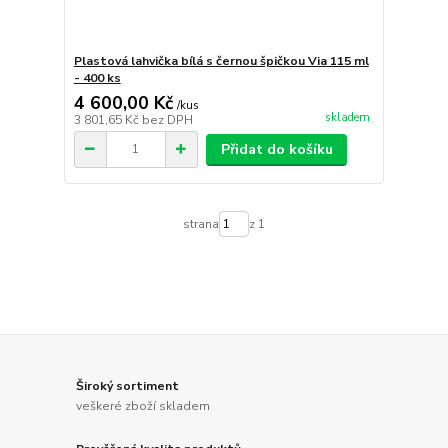
Plastová lahvička bílá s černou špičkou Via 115 ml
- 400 ks
4 600,00 Kč
/
kus
skladem
3 801,65 Kč
bez DPH
Přidat do košíku
strana
z 1
Široký sortiment
veškeré zboží skladem