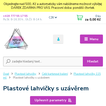
Objednejte nad 500,-Kč a automaticky vám nabídneme možnost výběru:
DÁREK ZDARMA PRO VÁS. Pracovní doba: pondělí-čtvrtek.
0
ks
+420 777 55 17 55
CZK
za
0,00 Kč
Po,St: 8-16.30 h., Út,Čt: 8-14 h.
Menu
Hledat
Úvod
Plastové lahvičky
Celé kartonové balení
Plastové lahvičky 115
ml
Plastové lahvičky s uzávěrem
Plastové lahvičky s uzávěrem
Upřesnit parametry