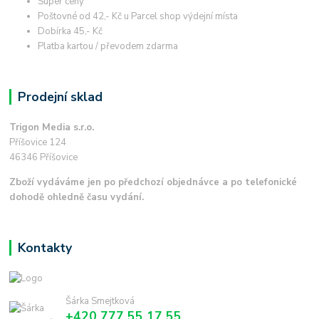
Super ceny
Poštovné od 42,- Kč u Parcel shop výdejní místa
Dobírka 45,- Kč
Platba kartou / převodem zdarma
Prodejní sklad
Trigon Media s.r.o.
Příšovice 124
46346 Příšovice
Zboží vydáváme jen po předchozí objednávce a po telefonické
dohodě ohledně času vydání.
Kontakty
Šárka Smejtková
+420 777 55 17 55