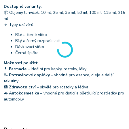
Dostupné varianty:
📦 Objemy lahviček: 10 ml, 25 ml, 35 ml, 50 ml, 100 ml, 115 ml, 215
ml
🔹 Typy uzávěrů:
Bílé a černé víčko
Bílý a černý rozprašovač
Dávkovací víčko
Černá špička
Možnosti použití:
💊
Farmacie
– ideální pro kapky, roztoky, léky
🍶
Potravinové doplňky
– vhodné pro esence, oleje a další
tekutiny
🏥
Zdravotnictví
– skvělé pro roztoky a léčiva
🚗
Autokosmetika
– vhodné pro čisticí a ošetřující prostředky pro
automobily