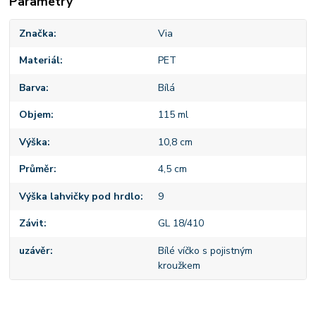
Parametry
Značka
Via
Materiál
PET
Barva
Bílá
Objem
115 ml
Výška
10,8 cm
Průměr
4,5 cm
Výška lahvičky pod hrdlo
9
Závit
GL 18/410
uzávěr
Bílé víčko s pojistným
kroužkem