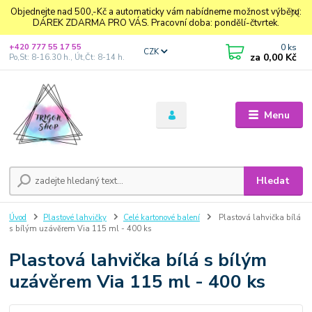
Objednejte nad 500,-Kč a automaticky vám nabídneme možnost výběru:
DÁREK ZDARMA PRO VÁS. Pracovní doba: pondělí-čtvrtek.
0
ks
+420 777 55 17 55
CZK
za
0,00 Kč
Po,St: 8-16.30 h., Út,Čt: 8-14 h.
Menu
Hledat
Úvod
Plastové lahvičky
Celé kartonové balení
Plastová lahvička bílá
s bílým uzávěrem Via 115 ml - 400 ks
Plastová lahvička bílá s bílým
uzávěrem Via 115 ml - 400 ks