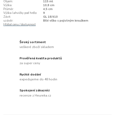
Objem:
115 ml
Výška:
10,8 cm
Průměr:
4,5 cm
Výška lahvičky pod hrdlo:
9
Závit:
GL 18/410
uzávěr:
Bílé víčko s pojistným kroužkem
Hlídat cenu / dostupnost
Široký sortiment
veškeré zboží skladem
Prověřená kvalita produktů
za super ceny
Rychlé dodání
expedujeme do 48 hodin
Spokojení zákazníci
recenze z Heureka.cz