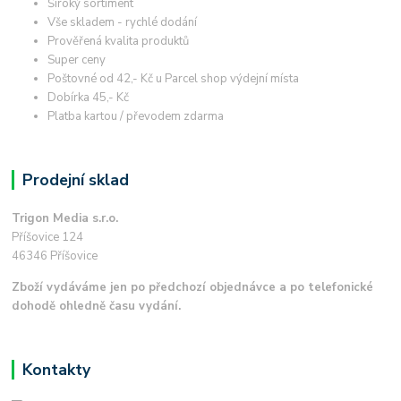
Široký sortiment
Vše skladem - rychlé dodání
Prověřená kvalita produktů
Super ceny
Poštovné od 42,- Kč u Parcel shop výdejní místa
Dobírka 45,- Kč
Platba kartou / převodem zdarma
Prodejní sklad
Trigon Media s.r.o.
Příšovice 124
46346 Příšovice
Zboží vydáváme jen po předchozí objednávce a po telefonické
dohodě ohledně času vydání.
Kontakty