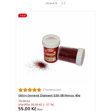
strana
z 1
Akce
2 hodnocení
Glitry červené Diamant 530-06 Meyco 40g
75,00 Kč
Ušetříte 20,00 Kč
(- 27 %)
55,00 Kč
/
kus