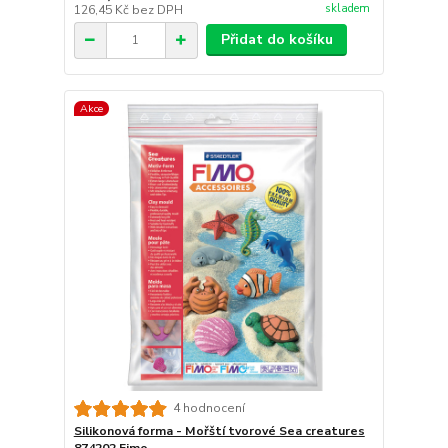
skladem
126,45 Kč
bez DPH
Přidat do košíku
Akce
4 hodnocení
Silikonová forma - Mořští tvorové Sea creatures
874202 Fimo