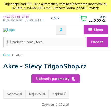
Objednejte nad 500,-Kč a automaticky vám nabídneme možnost výběru:
DÁREK ZDARMA PRO VÁS. Pracovní doba: pondělí-čtvrtek.
0
ks
+420 777 55 17 55
CZK
za
0,00 Kč
Po,St: 8-16.30 h., Út,Čt: 8-14 h.
Menu
Hledat
Úvod
Akce
Akce - Slevy TrigonShop.cz
Upřesnit parametry
Nejnovější
Nejlevnější
Nejdražší
Zobrazuji 1-19 z 19