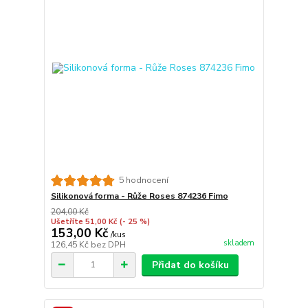
5 hodnocení
Silikonová forma - Růže Roses 874236 Fimo
204,00 Kč
Ušetříte 51,00 Kč
(- 25 %)
153,00 Kč
/
kus
skladem
126,45 Kč
bez DPH
Přidat do košíku