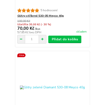
5 hodnocení
Glitry stříbrné 530-05 Meyco 40g
100,00 Kč
Ušetříte 30,00 Kč
(- 30 %)
70,00 Kč
/
kus
skladem
57,85 Kč
bez DPH
Přidat do košíku
Akce