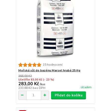
15 hodnocení
Mořská sůl do bazénu Marsel hrubá 25 Kg
366,00 Kč
Ušetříte 83,00 Kč
(- 23 %)
283,00 Kč
/
kus
skladem
233,88 Kč
bez DPH
Přidat do košíku