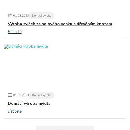
01
.
03
.
2023
Domácí výroba
Výroba svíček ze sojového vosku s dřevěným knotem
číst celé
01
.
03
.
2023
Domácí výroba
Domácí výroba mýdla
číst celé