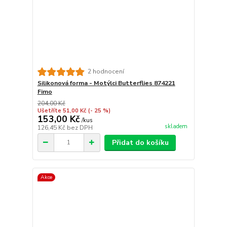
2 hodnocení
Silikonová forma - Motýlci Butterflies 874221
Fimo
204,00 Kč
Ušetříte 51,00 Kč
(- 25 %)
153,00 Kč
/
kus
skladem
126,45 Kč
bez DPH
Přidat do košíku
Akce