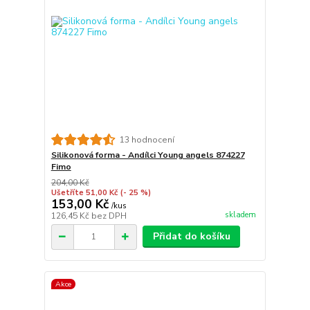
13 hodnocení
Silikonová forma - Andílci Young angels 874227
Fimo
204,00 Kč
Ušetříte 51,00 Kč
(- 25 %)
153,00 Kč
/
kus
skladem
126,45 Kč
bez DPH
Přidat do košíku
Akce