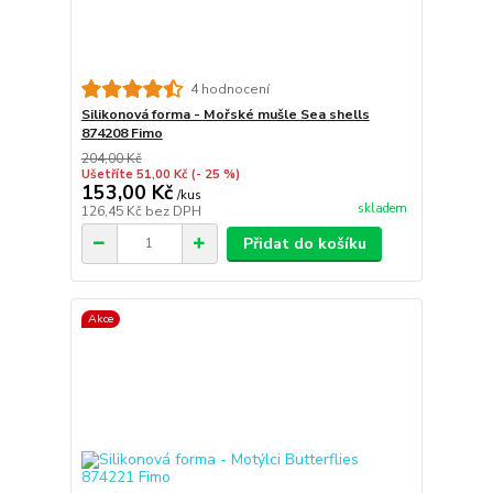
4 hodnocení
Silikonová forma - Mořské mušle Sea shells
874208 Fimo
204,00 Kč
Ušetříte 51,00 Kč
(- 25 %)
153,00 Kč
/
kus
skladem
126,45 Kč
bez DPH
Přidat do košíku
Akce