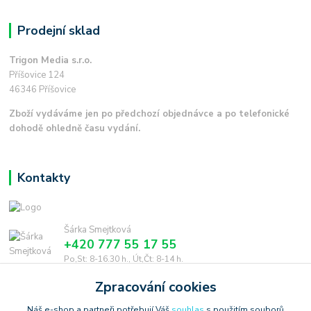
Prodejní sklad
Trigon Media s.r.o.
Příšovice 124
46346 Příšovice
Zboží vydáváme jen po předchozí objednávce a po telefonické
dohodě ohledně času vydání.
Kontakty
Šárka Smejtková
+420 777 55 17 55
Po,St: 8-16.30 h., Út,Čt: 8-14 h.
Zpracování cookies
smejtkova@trigonmedia.cz
Náš e-shop a partneři potřebují Váš
souhlas
s použitím souborů