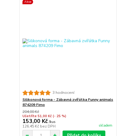
Akce
3 hodnocení
Silikonová forma - Zábavná zvířátka Funny animals
874209 Fimo
204,00 Kč
Ušetříte 51,00 Kč
(- 25 %)
153,00 Kč
/
kus
skladem
126,45 Kč
bez DPH
Přidat do košíku