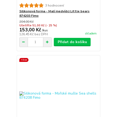
3 hodnocení
Silikonová forma - Malí medvídci Little bears
874203 Fimo
204,00 Kč
Ušetříte 51,00 Kč
(- 25 %)
153,00 Kč
/
kus
skladem
126,45 Kč
bez DPH
Přidat do košíku
Akce