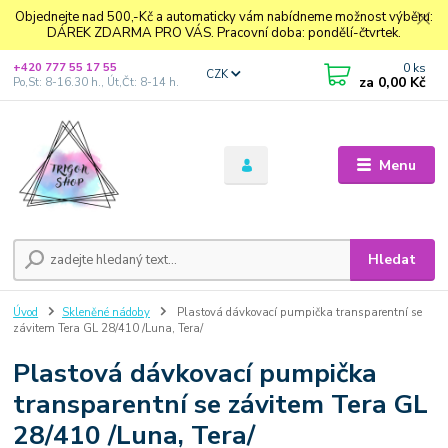
Objednejte nad 500,-Kč a automaticky vám nabídneme možnost výběru:
DÁREK ZDARMA PRO VÁS. Pracovní doba: pondělí-čtvrtek.
0
ks
+420 777 55 17 55
CZK
za
0,00 Kč
Po,St: 8-16.30 h., Út,Čt: 8-14 h.
Menu
Hledat
Úvod
Skleněné nádoby
Plastová dávkovací pumpička transparentní se
závitem Tera GL 28/410 /Luna, Tera/
Plastová dávkovací pumpička
transparentní se závitem Tera GL
28/410 /Luna, Tera/