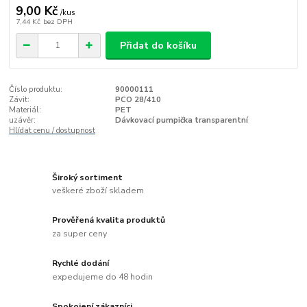
9,00 Kč
/
kus
7,44 Kč
bez DPH
Přidat do košíku
Číslo produktu:
90000111
Závit:
PCO 28/410
Materiál:
PET
uzávěr:
Dávkovací pumpička transparentní
Hlídat cenu / dostupnost
Široký sortiment
veškeré zboží skladem
Prověřená kvalita produktů
za super ceny
Rychlé dodání
expedujeme do 48 hodin
Spokojení zákazníci