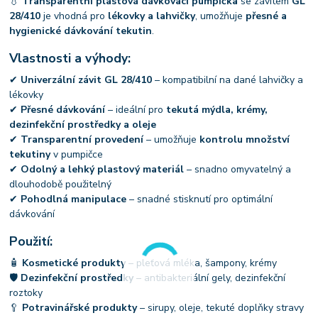
💧
Transparentní plastová dávkovací pumpička
se závitem
GL
28/410
je vhodná pro
lékovky a lahvičky
, umožňuje
přesné a
hygienické dávkování tekutin
.
Vlastnosti a výhody:
✔
Univerzální závit GL 28/410
– kompatibilní na dané lahvičky a
lékovky
✔
Přesné dávkování
– ideální pro
tekutá mýdla, krémy,
dezinfekční prostředky a oleje
✔
Transparentní provedení
– umožňuje
kontrolu množství
tekutiny
v pumpičce
✔
Odolný a lehký plastový materiál
– snadno omyvatelný a
dlouhodobě použitelný
✔
Pohodlná manipulace
– snadné stisknutí pro optimální
dávkování
Použití:
🧴
Kosmetické produkty
– pleťová mléka, šampony, krémy
🛡
Dezinfekční prostředky
– antibakteriální gely, dezinfekční
roztoky
🥄
Potravinářské produkty
– sirupy, oleje, tekuté doplňky stravy