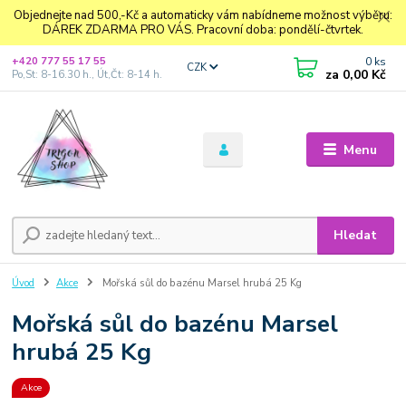
Objednejte nad 500,-Kč a automaticky vám nabídneme možnost výběru:
DÁREK ZDARMA PRO VÁS. Pracovní doba: pondělí-čtvrtek.
0
ks
+420 777 55 17 55
CZK
za
0,00 Kč
Po,St: 8-16.30 h., Út,Čt: 8-14 h.
Menu
Hledat
Úvod
Akce
Mořská sůl do bazénu Marsel hrubá 25 Kg
Mořská sůl do bazénu Marsel
hrubá 25 Kg
Akce