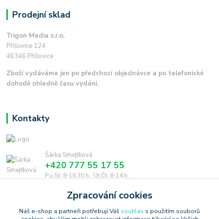
Prodejní sklad
Trigon Media s.r.o.
Příšovice 124
46346 Příšovice
Zboží vydáváme jen po předchozí objednávce a po telefonické
dohodě ohledně času vydání.
Kontakty
Šárka Smejtková
+420 777 55 17 55
Po,St: 8-16.30 h., Út,Čt: 8-14 h.
Zpracování cookies
smejtkova@trigonmedia.cz
Náš e-shop a partneři potřebují Váš
souhlas
s použitím souborů