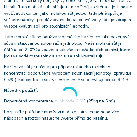
Jedná se o špičkový belgický výrobek, který je často označován za
biosůl. Tato mořská sůl splňuje ta nejpřísnější kritéria a je ji možné
využívat dokonce i jako mořskou sůl jedlou, tedy plně splňuje
veškeré nároky i pro dávkování do bazénové vody, kde je zdrojem
vysoce kvalitní soli pro solonizační jednotky.
Tato mořská sůl se používá v domácích bazénech jako bazénová
sůl s instalovanou solonizační jednotkou. Naše mořská sůl je
čištěna při 220°C a zbavena tak všech nežádoucích příměsí, které
jsou ve vodě rozpuštěny a spolu se solí krystalizují.
Bazénová sůl je určena pro přípravu slaného roztoku v
koncentraci doporučené výrobcem solonizační jednotky (zpravidla
0,5% ). Koncentrace soli v mořské vodě se pohybuje okolo 3-4%.
Návod k použití:
Doporučená koncentrace, tj. obvykle 0,5% (25kg na 5 m³).
Rozpusťte potřebné množství mořské soli v jedné nebo více
nádobách a roztok následně vylejte přímo do bazénu.