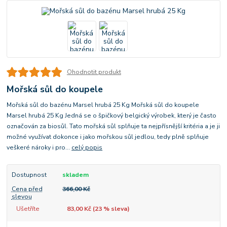
Ohodnotit produkt
Mořská sůl do koupele
Mořská sůl do bazénu Marsel hrubá 25 Kg Mořská sůl do koupele
Marsel hrubá 25 Kg Jedná se o špičkový belgický výrobek, který je často
označován za biosůl. Tato mořská sůl splňuje ta nejpřísnější kritéria a je ji
možné využívat dokonce i jako mořskou sůl jedlou, tedy plně splňuje
veškeré nároky i pro...
celý popis
Dostupnost
skladem
Cena před
366,00 Kč
slevou
Ušetříte
83,00 Kč (
23
% sleva)