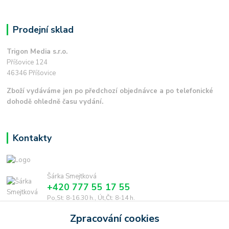
Prodejní sklad
Trigon Media s.r.o.
Příšovice 124
46346 Příšovice
Zboží vydáváme jen po předchozí objednávce a po telefonické
dohodě ohledně času vydání.
Kontakty
Šárka Smejtková
+420 777 55 17 55
Po,St: 8-16.30 h., Út,Čt: 8-14 h.
Zpracování cookies
smejtkova@trigonmedia.cz