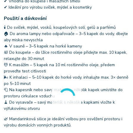
✔ Vhodná do koupele i masážních směsí
✔ Ideální pro výrobu svíček, mýdel a kosmetiky
Použití a dávkování
🕯 Do svíček, mýdel, vosků, koupelových solí, gelů a parfémů
🏠 Do aroma lampy nebo odpařovače – 3–5 kapek do vody, dbejte
aby miska nevyschla
🔥 V sauně – 3–5 kapek na horké kameny
🛀 Do koupele – do lžíce rostlinného oleje přidejte max. 10 kapek,
relaxujte do 30 minut
💆 K masážím – 5 kapek na 10 ml rostlinného oleje, předem
proveďte test citlivosti
🌬 K inhalaci – 5–10 kapek do horké vody, inhalujte max. 3× denně
po 5–10 minut
🧻 Na kapesník nebo savý materiál – několik kapek umístěte do
prostoru cirkulace vzduchu
🧹 Do vysavače – savý materiál s několika kapkami vložte k
výfukovému otvoru
🌿 Mandarinková silice je ideální volbou pro osvěžení prostoru i
výrobu domácích vonných produktů.