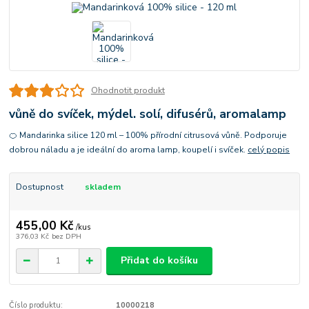
Ohodnotit produkt
vůně do svíček, mýdel. solí, difusérů, aromalamp
🍊 Mandarinka silice 120 ml – 100% přírodní citrusová vůně. Podporuje
dobrou náladu a je ideální do aroma lamp, koupelí i svíček.
celý popis
Dostupnost
skladem
455,00 Kč
/
kus
376,03 Kč
bez DPH
Přidat do košíku
Číslo produktu:
10000218