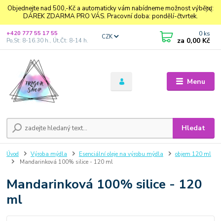
Objednejte nad 500,-Kč a automaticky vám nabídneme možnost výběru:
DÁREK ZDARMA PRO VÁS. Pracovní doba: pondělí-čtvrtek.
0
ks
+420 777 55 17 55
CZK
za
0,00 Kč
Po,St: 8-16.30 h., Út,Čt: 8-14 h.
Menu
Hledat
Úvod
Výroba mýdla
Esenciální oleje na výrobu mýdla
objem 120 ml
Mandarinková 100% silice - 120 ml
Mandarinková 100% silice - 120
ml