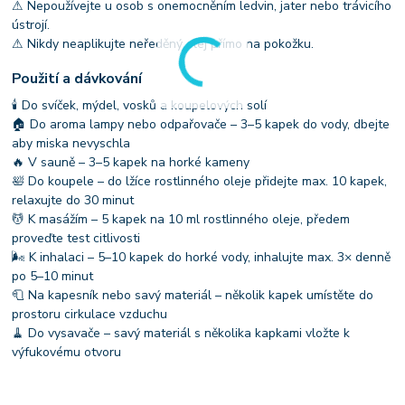
⚠ Nepoužívejte u osob s onemocněním ledvin, jater nebo trávicího
ústrojí.
⚠ Nikdy neaplikujte neředěný olej přímo na pokožku.
Použití a dávkování
🕯 Do svíček, mýdel, vosků a koupelových solí
🏠 Do aroma lampy nebo odpařovače – 3–5 kapek do vody, dbejte
aby miska nevyschla
🔥 V sauně – 3–5 kapek na horké kameny
🛀 Do koupele – do lžíce rostlinného oleje přidejte max. 10 kapek,
relaxujte do 30 minut
💆 K masážím – 5 kapek na 10 ml rostlinného oleje, předem
proveďte test citlivosti
🌬 K inhalaci – 5–10 kapek do horké vody, inhalujte max. 3× denně
po 5–10 minut
🧻 Na kapesník nebo savý materiál – několik kapek umístěte do
prostoru cirkulace vzduchu
🧹 Do vysavače – savý materiál s několika kapkami vložte k
výfukovému otvoru