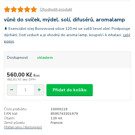
Ohodnotit produkt
vůně do svíček, mýdel. solí, difusérů, aromalamp
🌲 Esenciální olej Borovicová silice 120 ml se svěží lesní vůní. Podporuje
dýchání, čistí vzduch a je vhodný do aroma lamp, koupelí i k inhalaci.
celý
popis
Dostupnost
skladem
560,00 Kč
/
kus
462,81 Kč
bez DPH
Přidat do košíku
Číslo produktu:
10000119
EAN kód:
8595743301979
Objem:
120 ml
Země původu:
Francie
Hlídat cenu / dostupnost