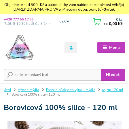
Objednejte nad 500,-Kč a automaticky vám nabídneme možnost výběru:
DÁREK ZDARMA PRO VÁS. Pracovní doba: pondělí-čtvrtek.
0
ks
+420 777 55 17 55
CZK
za
0,00 Kč
Po,St: 8-16.30 h., Út,Čt: 8-14 h.
Menu
Hledat
Úvod
Výroba mýdla
Esenciální oleje na výrobu mýdla
objem 120 ml
Borovicová 100% silice - 120 ml
Borovicová 100% silice - 120 ml