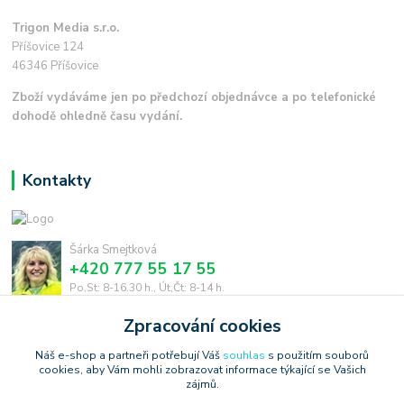
Trigon Media s.r.o.
Příšovice 124
46346 Příšovice
Zboží vydáváme jen po předchozí objednávce a po telefonické
dohodě ohledně času vydání.
Kontakty
Šárka Smejtková
+420 777 55 17 55
Po,St: 8-16.30 h., Út,Čt: 8-14 h.
Zpracování cookies
smejtkova@trigonmedia.cz
Náš e-shop a partneři potřebují Váš
souhlas
s použitím souborů
cookies, aby Vám mohli zobrazovat informace týkající se Vašich
zájmů.