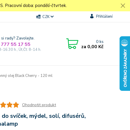
Pracovní doba: pondělí-čtvrtek.
Přihlášení
CZK
 si rady? Zavolejte.
0
ks
 777 55 17 55
za
0,00 Kč
8-16.30 h., Út,Čt: 8-14 h.
nný olej Black Cherry - 120 ml
Ohodnotit produkt
 do svíček, mýdel, solí, difusérů,
malamp