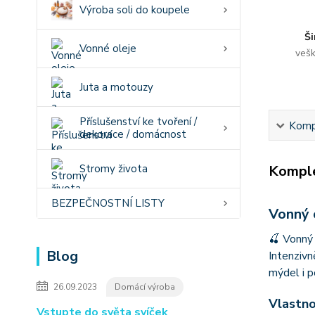
Výroba soli do koupele
Ši
Vonné oleje
vešk
Juta a motouzy
Příslušenství ke tvoření /
Kompl
dekorace / domácnost
Stromy života
Komple
BEZPEČNOSTNÍ LISTY
Vonný 
🍒 Vonný 
Blog
Intenzivn
mýdel i p
26.09.2023
Domácí výroba
Vlastno
Vstupte do světa svíček