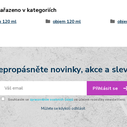
zařazeno v kategoriích
m 120 ml
objem 120 ml
obje
epropásněte novinky, akce a slev
Přihlásit se
Souhlasím se
zpracováním osobních údajů
za účelem rozesílky newsletteru.
Můžete se kdykoli odhlásit.