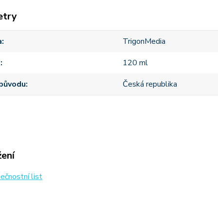
etry
a
TrigonMedia
m
120 ml
původu
Česká republika
žení
čnostní list