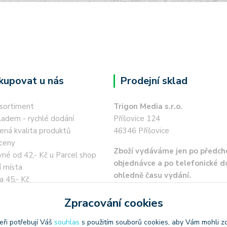
kupovat u nás
Prodejní sklad
 sortiment
Trigon Media s.r.o.
ladem - rychlé dodání
Příšovice 124
ená kvalita produktů
46346 Příšovice
ceny
Zboží vydáváme jen po předch
né od 42,- Kč u Parcel shop
objednávce a po telefonické 
í místa
ohledně času vydání.
a 45,- Kč
 kartou / převodem zdarma
Zpracování cookies
eři potřebují Váš
souhlas
s použitím souborů cookies, aby Vám mohli z