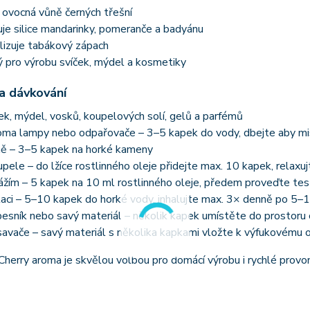
 ovocná vůně černých třešní
je silice mandarinky, pomeranče a badyánu
lizuje tabákový zápach
 pro výrobu svíček, mýdel a kosmetiky
 a dávkování
ček, mýdel, vosků, koupelových solí, gelů a parfémů
oma lampy nebo odpařovače – 3–5 kapek do vody, dbejte aby mi
ně – 3–5 kapek na horké kameny
pele – do lžíce rostlinného oleje přidejte max. 10 kapek, relaxu
žím – 5 kapek na 10 ml rostlinného oleje, předem proveďte test 
laci – 5–10 kapek do horké vody, inhalujte max. 3× denně po 5–
esník nebo savý materiál – několik kapek umístěte do prostoru 
avače – savý materiál s několika kapkami vložte k výfukovému 
Cherry aroma je skvělou volbou pro domácí výrobu i rychlé provoně