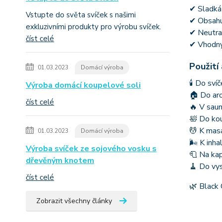
✔ Sladká
Vstupte do světa svíček s našimi
✔ Obsahu
exkluzivními produkty pro výrobu svíček.
✔ Neutra
číst celé
✔ Vhodný
Použití
01.03.2023
Domácí výroba
🕯 Do sví
Výroba domácí koupelové soli
🏠 Do ar
číst celé
🔥 V sau
🛀 Do kou
💆 K masá
01.03.2023
Domácí výroba
🌬 K inha
Výroba svíček ze sojového vosku s
🧻 Na kap
dřevěným knotem
🧹 Do vys
číst celé
🌿 Black 
Zobrazit všechny články