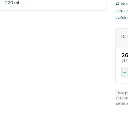
🍒 Von
citrus
svíček 
Dos
26
217
Číslo p
Značka:
Země p