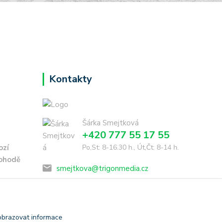
Kontakty
Šárka Smejtková
+420 777 55 17 55
ozí
Po,St: 8-16.30 h., Út,Čt: 8-14 h.
dohodě
smejtkova@trigonmedia.cz
obrazovat informace