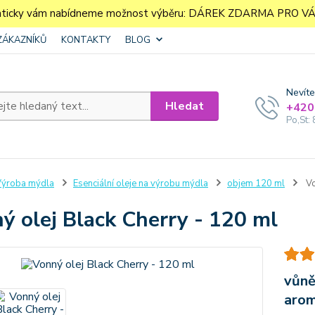
aticky vám nabídneme možnost výběru: DÁREK ZDARMA PRO VÁS. 
ZÁKAZNÍKŮ
KONTAKTY
BLOG
Nevíte
Hledat
+420
Po,St: 
ýroba mýdla
Esenciální oleje na výrobu mýdla
objem 120 ml
Vo
ý olej Black Cherry - 120 ml
vůně
aro