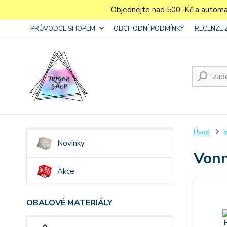
Objednejte nad 500,-Kč a autom
PRŮVODCE SHOPEM
OBCHODNÍ PODMÍNKY
RECENZE 
Úvod
V
Novinky
Vonn
Akce
OBALOVÉ MATERIÁLY