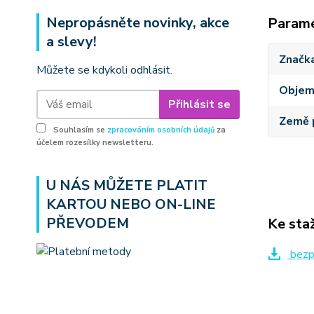
Nepropásněte novinky, akce
Param
a slevy!
Značk
Můžete se kdykoli odhlásit.
Obje
Přihlásit se
Země 
Souhlasím se
zpracováním osobních údajů
za
účelem rozesílky newsletteru.
U NÁS MŮŽETE PLATIT
KARTOU NEBO ON-LINE
PŘEVODEM
Ke sta
bezpe