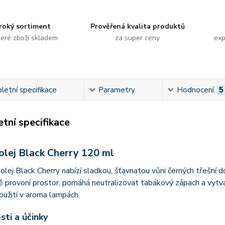
roký sortiment
Prověřená kvalita produktů
eré zboží skladem
za super ceny
exp
etní specifikace
Parametry
Hodnocení
5
tní specifikace
olej Black Cherry 120 ml
olej Black Cherry nabízí sladkou, šťavnatou vůni černých třešní
ě provoní prostor, pomáhá neutralizovat tabákový zápach a vytvář
oužití v aroma lampách.
sti a účinky