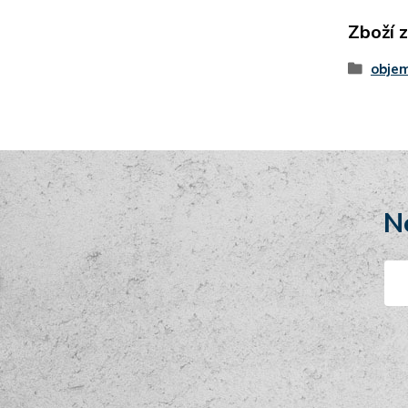
Zboží 
obje
N