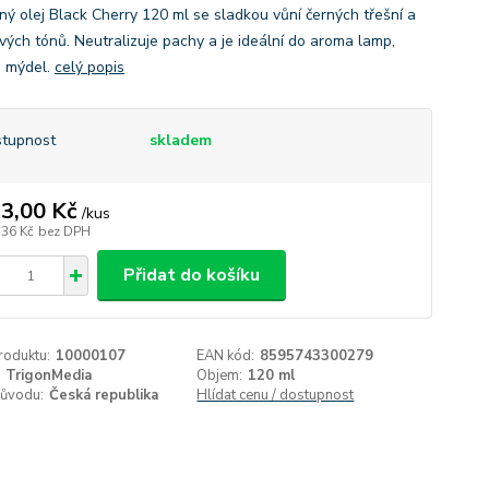
ný olej Black Cherry 120 ml se sladkou vůní černých třešní a
ových tónů. Neutralizuje pachy a je ideální do aroma lamp,
i mýdel.
celý popis
tupnost
skladem
3,00 Kč
/
kus
,36 Kč
bez DPH
Přidat do košíku
roduktu:
10000107
EAN kód:
8595743300279
TrigonMedia
Objem:
120 ml
ůvodu:
Česká republika
Hlídat cenu / dostupnost