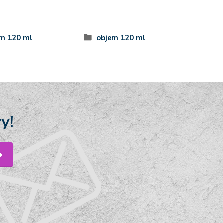
m 120 ml
objem 120 ml
y!