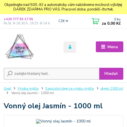
Objednejte nad 500,-Kč a automaticky vám nabídneme možnost výběru:
DÁREK ZDARMA PRO VÁS. Pracovní doba: pondělí-čtvrtek.
0
ks
+420 777 55 17 55
CZK
za
0,00 Kč
Po,St: 8-16.30 h., Út,Čt: 8-14 h.
Menu
Hledat
Úvod
Výroba mýdla
Esenciální oleje na výrobu mýdla
objem 1000 ml
Vonný olej Jasmín - 1000 ml
Vonný olej Jasmín - 1000 ml