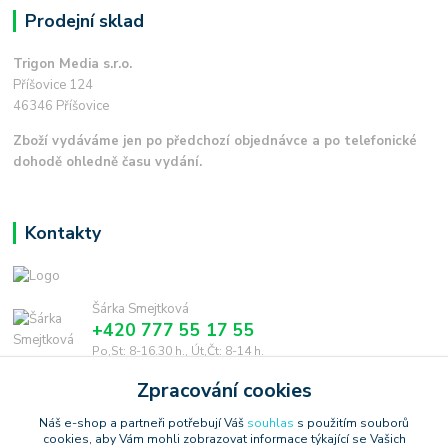
Prodejní sklad
Trigon Media s.r.o.
Příšovice 124
46346 Příšovice
Zboží vydáváme jen po předchozí objednávce a po telefonické
dohodě ohledně času vydání.
Kontakty
Šárka Smejtková
+420 777 55 17 55
Po,St: 8-16.30 h., Út,Čt: 8-14 h.
Zpracování cookies
smejtkova@trigonmedia.cz
Náš e-shop a partneři potřebují Váš
souhlas
s použitím souborů
cookies, aby Vám mohli zobrazovat informace týkající se Vašich