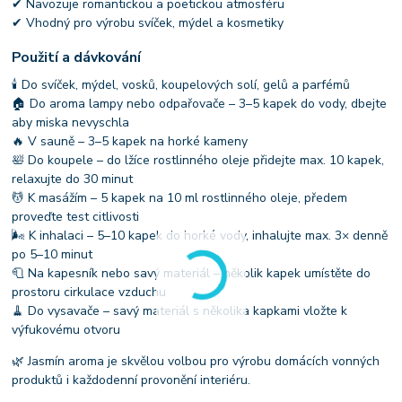
✔ Navozuje romantickou a poetickou atmosféru
✔ Vhodný pro výrobu svíček, mýdel a kosmetiky
Použití a dávkování
🕯 Do svíček, mýdel, vosků, koupelových solí, gelů a parfémů
🏠 Do aroma lampy nebo odpařovače – 3–5 kapek do vody, dbejte
aby miska nevyschla
🔥 V sauně – 3–5 kapek na horké kameny
🛀 Do koupele – do lžíce rostlinného oleje přidejte max. 10 kapek,
relaxujte do 30 minut
💆 K masážím – 5 kapek na 10 ml rostlinného oleje, předem
proveďte test citlivosti
🌬 K inhalaci – 5–10 kapek do horké vody, inhalujte max. 3× denně
po 5–10 minut
🧻 Na kapesník nebo savý materiál – několik kapek umístěte do
prostoru cirkulace vzduchu
🧹 Do vysavače – savý materiál s několika kapkami vložte k
výfukovému otvoru
🌿 Jasmín aroma je skvělou volbou pro výrobu domácích vonných
produktů i každodenní provonění interiéru.