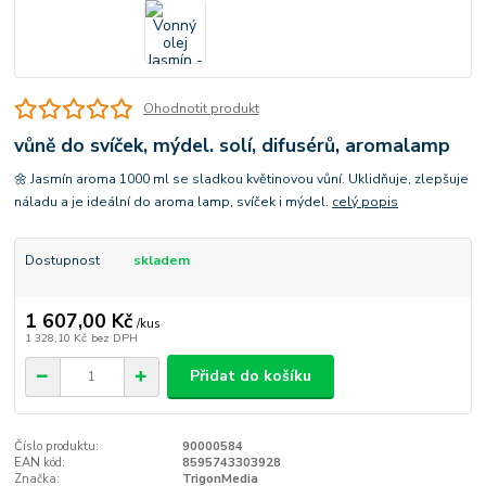
Ohodnotit produkt
vůně do svíček, mýdel. solí, difusérů, aromalamp
🌼 Jasmín aroma 1000 ml se sladkou květinovou vůní. Uklidňuje, zlepšuje
náladu a je ideální do aroma lamp, svíček i mýdel.
celý popis
Dostupnost
skladem
1 607,00 Kč
/
kus
1 328,10 Kč
bez DPH
Přidat do košíku
Číslo produktu:
90000584
EAN kód:
8595743303928
Značka:
TrigonMedia