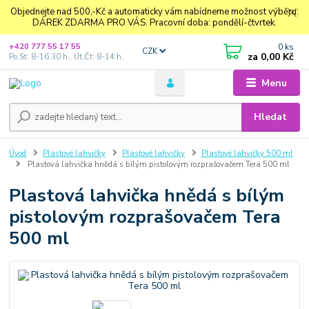
Objednejte nad 500,-Kč a automaticky vám nabídneme možnost výběru:
DÁREK ZDARMA PRO VÁS. Pracovní doba: pondělí-čtvrtek.
0
ks
+420 777 55 17 55
CZK
za
0,00 Kč
Po,St: 8-16.30 h., Út,Čt: 8-14 h.
Menu
Hledat
Úvod
Plastové lahvičky
Plastové lahvičky
Plastové lahvičky 500 ml
Plastová lahvička hnědá s bílým pistolovým rozprašovačem Tera 500 ml
Plastová lahvička hnědá s bílým
pistolovým rozprašovačem Tera
500 ml