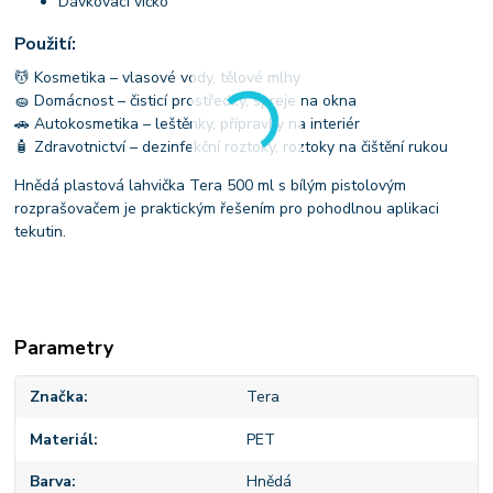
Dávkovací víčko
Použití:
💆 Kosmetika – vlasové vody, tělové mlhy
🧽 Domácnost – čisticí prostředky, spreje na okna
🚗 Autokosmetika – leštěnky, přípravky na interiér
🧴 Zdravotnictví – dezinfekční roztoky, roztoky na čištění rukou
Hnědá plastová lahvička Tera 500 ml s bílým pistolovým
rozprašovačem je praktickým řešením pro pohodlnou aplikaci
tekutin.
Parametry
Značka
Tera
Materiál
PET
Barva
Hnědá