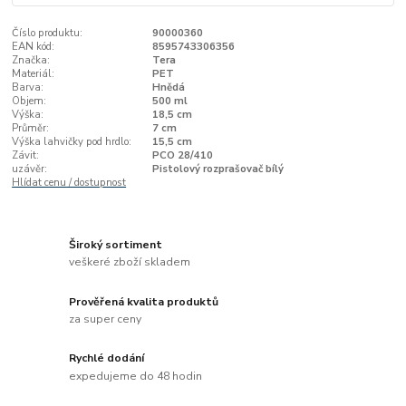
Číslo produktu:
90000360
EAN kód:
8595743306356
Značka:
Tera
Materiál:
PET
Barva:
Hnědá
Objem:
500 ml
Výška:
18,5 cm
Průměr:
7 cm
Výška lahvičky pod hrdlo:
15,5 cm
Závit:
PCO 28/410
uzávěr:
Pistolový rozprašovač bílý
Hlídat cenu / dostupnost
Široký sortiment
veškeré zboží skladem
Prověřená kvalita produktů
za super ceny
Rychlé dodání
expedujeme do 48 hodin