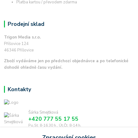
Platba kartou / převodem zdarma
Prodejní sklad
Trigon Media s.r.o.
Příšovice 124
46346 Příšovice
Zboží vydáváme jen po předchozí objednávce a po telefonické
dohodě ohledně času vydání.
Kontakty
Šárka Smejtková
+420 777 55 17 55
Po,St: 8-16.30 h., Út,Čt: 8-14 h.
Zpracování cookies
smejtkova@trigonmedia.cz