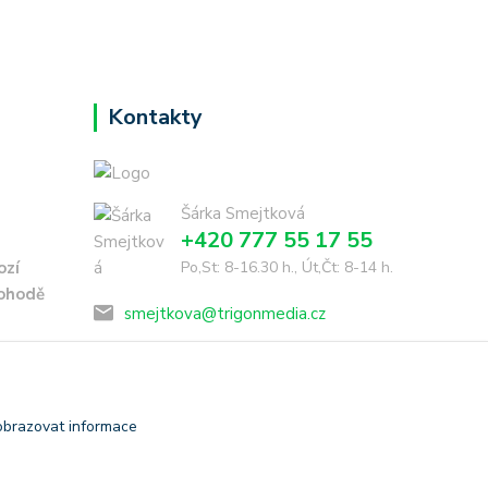
Kontakty
Šárka Smejtková
+420 777 55 17 55
ozí
Po,St: 8-16.30 h., Út,Čt: 8-14 h.
dohodě
smejtkova@trigonmedia.cz
obrazovat informace