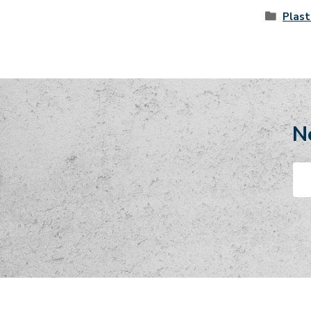
Plast
N