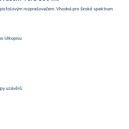
ým pistolovým rozprašovačem. Vhodná pro široké spektrum
ho lékopisu
py uzávěrů: