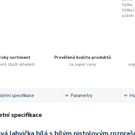
Výška:
Výška l
uzávěr:
roký sortiment
Prověřená kvalita produktů
eré zboží skladem
za super ceny
exp
etní specifikace
Parametry
Ho
tní specifikace
vá lahvička bílá s bílým pistolovým rozpr