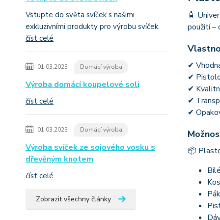
Vstupte do světa svíček s našimi
🧴 Univer
exkluzivními produkty pro výrobu svíček.
použití –
číst celé
Vlastno
✔ Vhodná 
01.03.2023
Domácí výroba
✔ Pistol
Výroba domácí koupelové soli
✔ Kvalitn
✔ Transp
číst celé
✔ Opakova
01.03.2023
Domácí výroba
Možnost
Výroba svíček ze sojového vosku s
📦 Plasto
dřevěným knotem
Bíl
číst celé
Kos
Pák
Zobrazit všechny články
Pis
Dáv