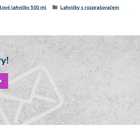
tové lahvičky 500 ml
Lahvičky s rozprašovačem
y!