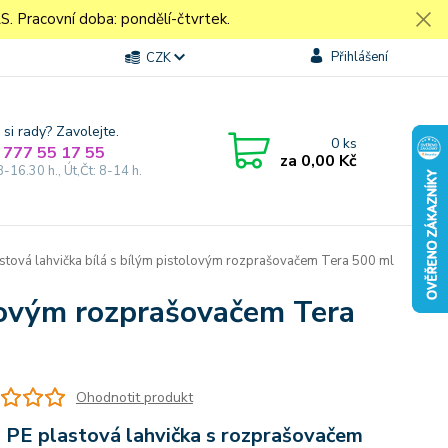
Pracovní doba: pondělí-čtvrtek.
Přihlášení
CZK
 si rady? Zavolejte.
0
ks
 777 55 17 55
za
0,00 Kč
8-16.30 h., Út,Čt: 8-14 h.
stová lahvička bílá s bílým pistolovým rozprašovačem Tera 500 ml
olovým rozprašovačem Tera
Ohodnotit produkt
 PE plastová lahvička s rozprašovačem