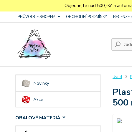
Objednejte nad 500,-Kč a autom
PRŮVODCE SHOPEM
OBCHODNÍ PODMÍNKY
RECENZE 
Úvod
P
Novinky
Plas
Akce
500 
OBALOVÉ MATERIÁLY