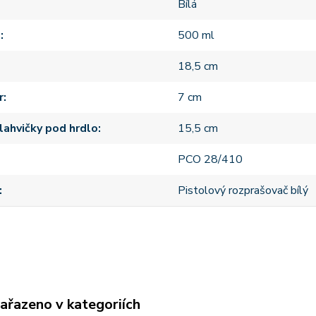
Bílá
m
500 ml
18,5 cm
r
7 cm
lahvičky pod hrdlo
15,5 cm
PCO 28/410
Pistolový rozprašovač bílý
zařazeno v kategoriích