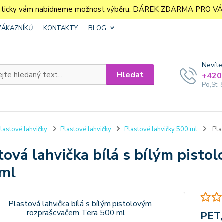
aticky vám nabídneme možnost výběru: DÁREK ZDARMA PRO VÁS. 
ZÁKAZNÍKŮ
KONTAKTY
BLOG
Nevíte
Hledat
+420
Po,St: 
lastové lahvičky
Plastové lahvičky
Plastové lahvičky 500 ml
Pla
tová lahvička bílá s bílým pist
ml
PET,