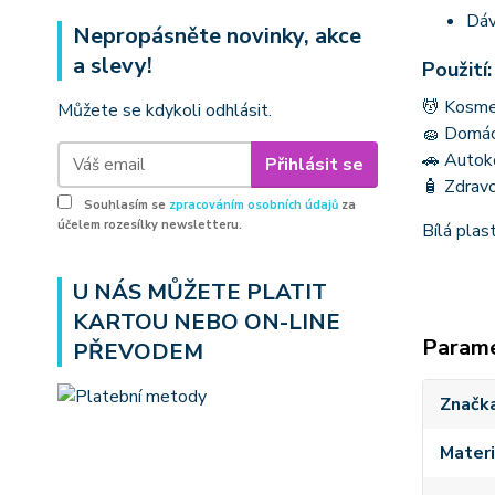
Dáv
Nepropásněte novinky, akce
a slevy!
Použití:
💆 Kosme
Můžete se kdykoli odhlásit.
🧽 Domácn
🚗 Autoko
Přihlásit se
🧴 Zdravo
Souhlasím se
zpracováním osobních údajů
za
účelem rozesílky newsletteru.
Bílá plas
U NÁS MŮŽETE PLATIT
KARTOU NEBO ON-LINE
Param
PŘEVODEM
Značk
Materi