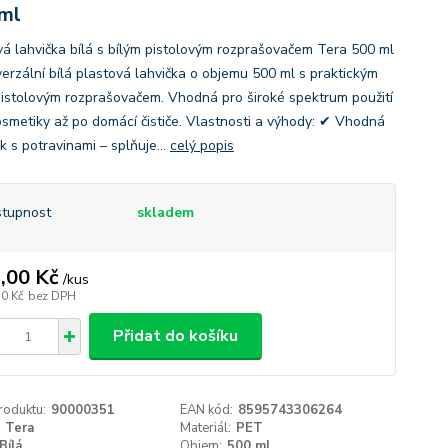
ml
vá lahvička bílá s bílým pistolovým rozprašovačem Tera 500 ml
verzální bílá plastová lahvička o objemu 500 ml s praktickým
pistolovým rozprašovačem. Vhodná pro široké spektrum použití
osmetiky až po domácí čističe. Vlastnosti a výhody: ✔ Vhodná
k s potravinami – splňuje...
celý popis
tupnost
skladem
,00 Kč
/
kus
70 Kč
bez DPH
Přidat do košíku
roduktu:
90000351
EAN kód:
8595743306264
Tera
Materiál:
PET
Bílá
Objem:
500 ml