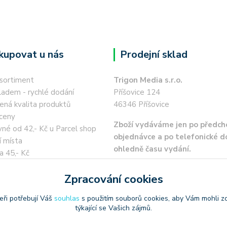
kupovat u nás
Prodejní sklad
 sortiment
Trigon Media s.r.o.
ladem - rychlé dodání
Příšovice 124
ená kvalita produktů
46346 Příšovice
ceny
Zboží vydáváme jen po předch
né od 42,- Kč u Parcel shop
objednávce a po telefonické 
í místa
ohledně času vydání.
a 45,- Kč
 kartou / převodem zdarma
Zpracování cookies
eři potřebují Váš
souhlas
s použitím souborů cookies, aby Vám mohli z
týkající se Vašich zájmů.