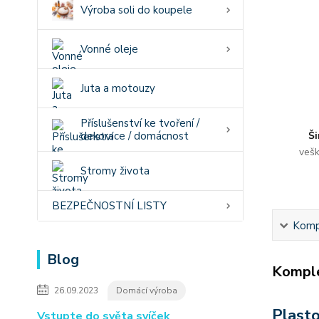
Výroba soli do koupele
Vonné oleje
Juta a motouzy
Příslušenství ke tvoření /
dekorace / domácnost
Ši
vešk
Stromy života
BEZPEČNOSTNÍ LISTY
Kompl
Blog
Komple
26.09.2023
Domácí výroba
Plasto
Vstupte do světa svíček