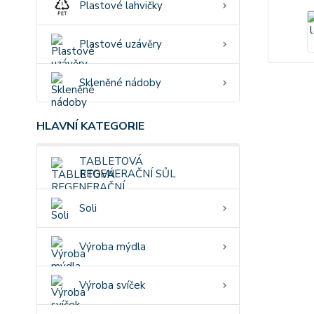
Plastové lahvičky
Plastové uzávěry
Skleněné nádoby
HLAVNÍ KATEGORIE
TABLETOVÁ
REGENERAČNÍ SŮL
Soli
Výroba mýdla
Výroba svíček