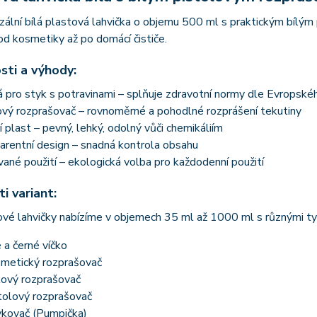
zální bílá plastová lahvička o objemu 500 ml s praktickým bíl
 od kosmetiky až po domácí čističe.
sti a výhody:
pro styk s potravinami – splňuje zdravotní normy dle Evropské
ový rozprašovač – rovnoměrné a pohodlné rozprášení tekutiny
í plast – pevný, lehký, odolný vůči chemikáliím
arentní design – snadná kontrola obsahu
né použití – ekologická volba pro každodenní použití
i variant:
vé lahvičky nabízíme v objemech 35 ml až 1000 ml s různými ty
é a černé víčko
metický rozprašovač
ový rozprašovač
tolový rozprašovač
kovač (Pumpička)