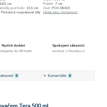
18,5 cm
Průměr:
7 cm
ahvičky pod hrdlo:
15,5 cm
Závit:
PCO 28/410
Pistolový rozprašovač bílý
Hlídat cenu / dostupnost
Rychlé dodání
Spokojení zákazníci
edujeme do 48 hodin
recenze z Heureka.cz
dnocení
0
Komentáře
0
ašovačem Tera 500 ml