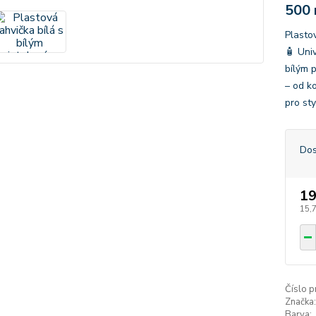
500 
Plasto
🧴 Uni
bílým 
– od k
pro sty
Dos
19
15,
Číslo p
Značka:
Barva: