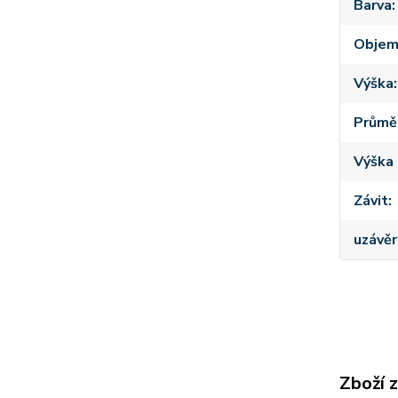
Barva
Obje
Výška
Průmě
Výška 
Závit
uzávěr
Zboží 