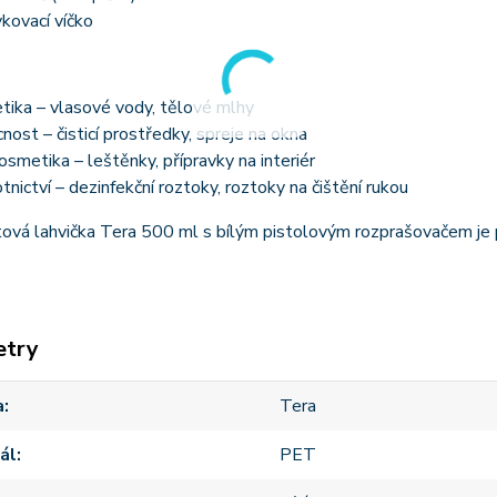
kovací víčko
tika – vlasové vody, tělové mlhy
ost – čisticí prostředky, spreje na okna
smetika – leštěnky, přípravky na interiér
tnictví – dezinfekční roztoky, roztoky na čištění rukou
tová lahvička Tera 500 ml s bílým pistolovým rozprašovačem je 
etry
a
Tera
ál
PET