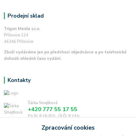
Prodejní sklad
Trigon Media s.r.o.
Příšovice 124
46346 Příšovice
Zboží vydáváme jen po předchozí objednávce a po telefonické
dohodě ohledně času vydání.
Kontakty
Šárka Smejtková
+420 777 55 17 55
Po,St: 8-16.30 h., Út,Čt: 8-14 h.
Zpracování cookies
smejtkova@trigonmedia.cz