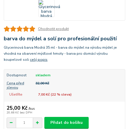
Ohodnotit produkt
barva do mýdel a solí pro profesionální použití
Glycerinová barva Modrá 35 ml - barva do mýdel na výrobu mýdel je
vhodná na obarvení mýdlové hmoty - barva pro domácí výrobu
koupelové soli
celý popis
Dostupnost
skladem
Cena před
32,00 Kč
slevou
Ušetříte
7,00 Kč (
22
% sleva)
25,00 Kč
/
kus
20,66 Kč
bez DPH
Přidat do košíku