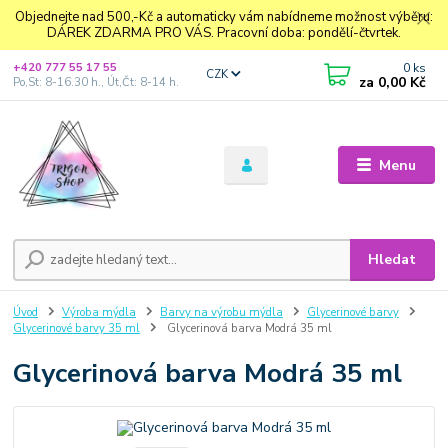
Objednejte nad 500,-Kč a automaticky vám nabídneme možnost výběru:
DÁREK ZDARMA PRO VÁS. Pracovní doba: pondělí-čtvrtek.
0
ks
+420 777 55 17 55
CZK
za
0,00 Kč
Po,St: 8-16.30 h., Út,Čt: 8-14 h.
Menu
Hledat
Úvod
Výroba mýdla
Barvy na výrobu mýdla
Glycerinové barvy
Glycerinové barvy 35 ml
Glycerinová barva Modrá 35 ml
Glycerinová barva Modrá 35 ml