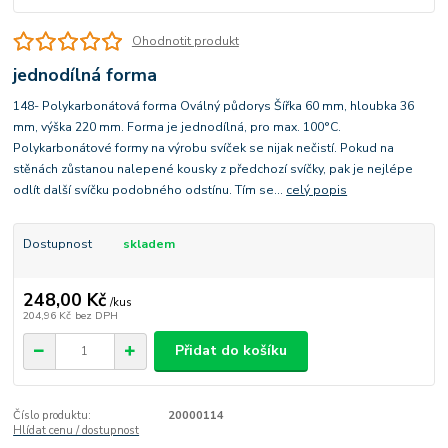
Ohodnotit produkt
jednodílná forma
148- Polykarbonátová forma Oválný půdorys Šířka 60 mm, hloubka 36
mm, výška 220 mm. Forma je jednodílná, pro max. 100°C.
Polykarbonátové formy na výrobu svíček se nijak nečistí. Pokud na
stěnách zůstanou nalepené kousky z předchozí svíčky, pak je nejlépe
odlít další svíčku podobného odstínu. Tím se...
celý popis
Dostupnost
skladem
248,00 Kč
/
kus
204,96 Kč
bez DPH
Přidat do košíku
Číslo produktu:
20000114
Hlídat cenu / dostupnost