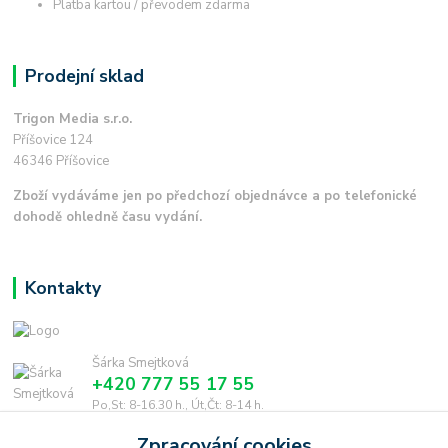
Platba kartou / převodem zdarma
Prodejní sklad
Trigon Media s.r.o.
Příšovice 124
46346 Příšovice
Zboží vydáváme jen po předchozí objednávce a po telefonické
dohodě ohledně času vydání.
Kontakty
Šárka Smejtková
+420 777 55 17 55
Po,St: 8-16.30 h., Út,Čt: 8-14 h.
Zpracování cookies
smejtkova@trigonmedia.cz