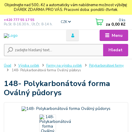
Objednejte nad 500,-Kč a automaticky vám nabídneme možnost výběru:
DÁREK ZDARMA PRO VÁS. Pracovní doba: pondělí-čtvrtek.
0
ks
+420 777 55 17 55
CZK
za
0,00 Kč
Po,St: 8-16.30 h., Út,Čt: 8-14 h.
Menu
Hledat
Úvod
Výroba svíček
Formy na výrobu svíček
Polykarbonátové formy
148- Polykarbonátová forma Oválný půdorys
148- Polykarbonátová forma
Oválný půdorys