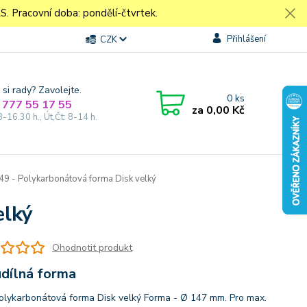
Pracovní doba: pondělí-čtvrtek.
Přihlášení
CZK
 si rady? Zavolejte.
0
ks
 777 55 17 55
za
0,00 Kč
8-16.30 h., Út,Čt: 8-14 h.
9 - Polykarbonátová forma Disk velký
elký
Ohodnotit produkt
dílná forma
olykarbonátová forma Disk velký Forma - Ø 147 mm. Pro max.