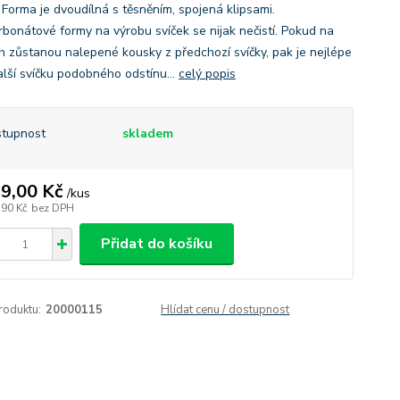
 Forma je dvoudílná s těsněním, spojená klipsami.
rbonátové formy na výrobu svíček se nijak nečistí. Pokud na
h zůstanou nalepené kousky z předchozí svíčky, pak je nejlépe
alší svíčku podobného odstínu...
celý popis
tupnost
skladem
9,00 Kč
/
kus
,90 Kč
bez DPH
Přidat do košíku
roduktu:
20000115
Hlídat cenu / dostupnost