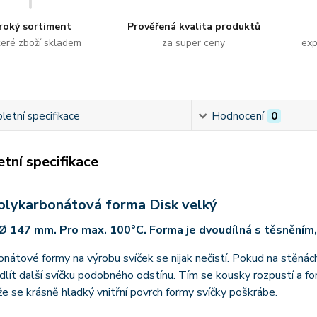
roký sortiment
Prověřená kvalita produktů
eré zboží skladem
za super ceny
exp
etní specifikace
Hodnocení
0
tní specifikace
olykarbonátová forma Disk velký
Ø 147 mm. Pro max. 100°C. Forma je dvoudílná s těsněním,
nátové formy na výrobu svíček se nijak nečistí. Pokud na stěnác
dlít další svíčku podobného odstínu. Tím se kousky rozpustí a fo
že se krásně hladký vnitřní povrch formy svíčky poškrábe.