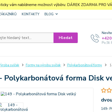
aticky vám nabídneme možnost výběru: DÁREK ZDARMA PRO VÁS. 
ZÁKAZNÍKŮ
KONTAKTY
BLOG
Nevíte
Hledat
+420
Po,St: 
ýroba svíček
Formy na výrobu svíček
Polykarbonátové formy
14
- Polykarbonátová forma Disk v
dvou
149- P