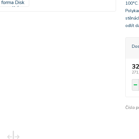
100°C.
Polyka
stěnác
odlít d
Dos
32
271
Číslo p