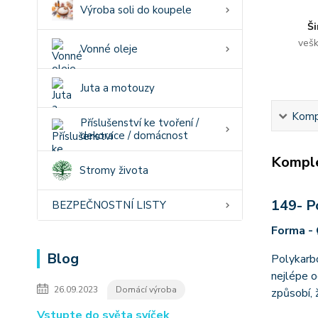
Výroba soli do koupele
Ši
vešk
Vonné oleje
Juta a motouzy
Kompl
Příslušenství ke tvoření /
dekorace / domácnost
Komple
Stromy života
149- P
BEZPEČNOSTNÍ LISTY
Forma - 
Blog
Polykarbo
nejlépe o
26.09.2023
Domácí výroba
způsobí, 
Vstupte do světa svíček