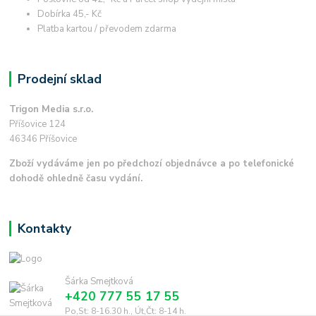
Dobírka 45,- Kč
Platba kartou / převodem zdarma
Prodejní sklad
Trigon Media s.r.o.
Příšovice 124
46346 Příšovice
Zboží vydáváme jen po předchozí objednávce a po telefonické
dohodě ohledně času vydání.
Kontakty
Šárka Smejtková
+420 777 55 17 55
Po,St: 8-16.30 h., Út,Čt: 8-14 h.