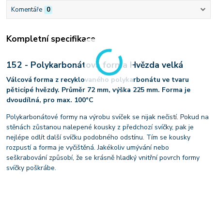
Komentáře
0
Kompletní specifikace
152 - Polykarbonátová forma Hvězda velká
Válcová forma z recyklovaného polykarbonátu ve tvaru
pěticípé hvězdy. Průměr 72 mm, výška 225 mm. Forma je
dvoudílná, pro max. 100°C
Polykarbonátové formy na výrobu svíček se nijak nečistí. Pokud na
stěnách zůstanou nalepené kousky z předchozí svíčky, pak je
nejlépe odlít další svíčku podobného odstínu. Tím se kousky
rozpustí a forma je vyčištěná. Jakékoliv umývání nebo
seškrabování způsobí, že se krásně hladký vnitřní povrch formy
svíčky poškrábe.