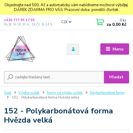
Objednejte nad 500,-Kč a automaticky vám nabídneme možnost výběru:
DÁREK ZDARMA PRO VÁS. Pracovní doba: pondělí-čtvrtek.
0
ks
+420 777 55 17 55
CZK
za
0,00 Kč
Po,St: 8-16.30 h., Út,Čt: 8-14 h.
Menu
Hledat
Úvod
Výroba svíček
Formy na výrobu svíček
Polykarbonátové formy
152 - Polykarbonátová forma Hvězda velká
152 - Polykarbonátová forma
Hvězda velká