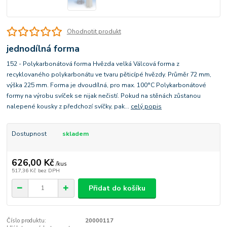
Ohodnotit produkt
jednodílná forma
152 - Polykarbonátová forma Hvězda velká Válcová forma z
recyklovaného polykarbonátu ve tvaru pěticípé hvězdy. Průměr 72 mm,
výška 225 mm. Forma je dvoudílná, pro max. 100°C Polykarbonátové
formy na výrobu svíček se nijak nečistí. Pokud na stěnách zůstanou
nalepené kousky z předchozí svíčky, pak...
celý popis
Dostupnost
skladem
626,00 Kč
/
kus
517,36 Kč
bez DPH
Přidat do košíku
Číslo produktu:
20000117