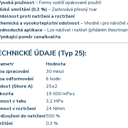
ysoká pružnost
– Formy vydrží opakované použití
ízké smrštění (0,3 %)
– Zachovává přesný tvar
dolnost proti natržení a roztržení
hemická a vysokoteplotní odolnost
– Vhodné i pro náročné 
ednoduchá aplikace
– Lze nalévat i natírat (přidáním thixotropn
ynikající poměr cena/kvalita
ECHNICKÉ ÚDAJE (Typ 25):
rametr
Hodnota
ba zpracování
30 minut
ba odformování
6 hodin
dost (Shore A)
25±2
kozita
19 000 mPa·s
nost v tahu
3,2 MPa
nost v roztržení
24 N/mm
dloužení do natržení
550 %
rštění
0,3 %