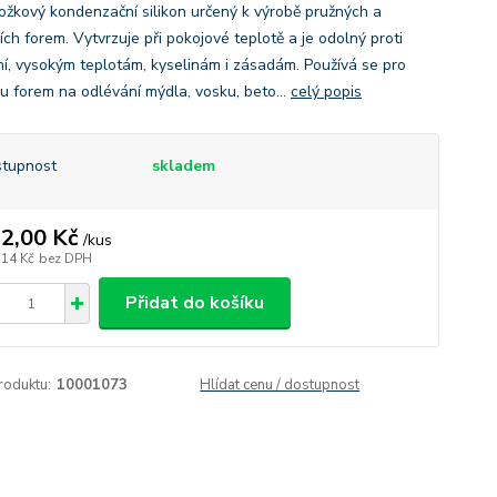
ožkový kondenzační silikon určený k výrobě pružných a
ích forem. Vytvrzuje při pokojové teplotě a je odolný proti
ní, vysokým teplotám, kyselinám i zásadám. Používá se pro
vu forem na odlévání mýdla, vosku, beto...
celý popis
tupnost
skladem
2,00 Kč
/
kus
,14 Kč
bez DPH
Přidat do košíku
roduktu:
10001073
Hlídat cenu / dostupnost