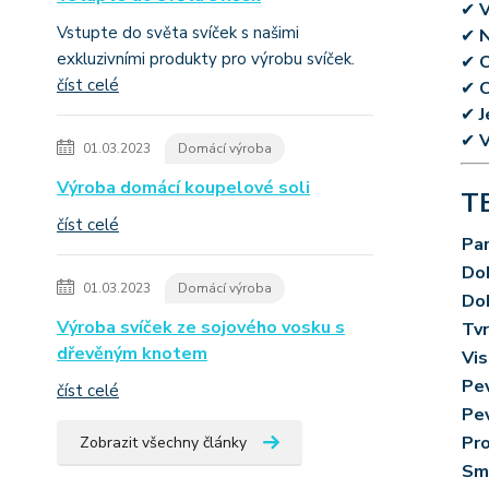
✔
V
Vstupte do světa svíček s našimi
✔
N
exkluzivními produkty pro výrobu svíček.
✔
O
číst celé
✔
C
✔
J
✔
V
01.03.2023
Domácí výroba
Výroba domácí koupelové soli
T
číst celé
Pa
Do
01.03.2023
Domácí výroba
Do
Výroba svíček ze sojového vosku s
Tvr
dřevěným knotem
Vis
Pev
číst celé
Pev
Pro
Zobrazit všechny články
Sm