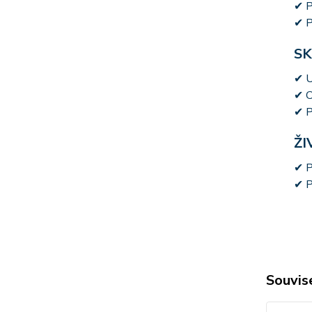
✔ P
✔ P
S
✔ U
✔ C
✔ P
Ž
✔ P
✔ 
Souvise