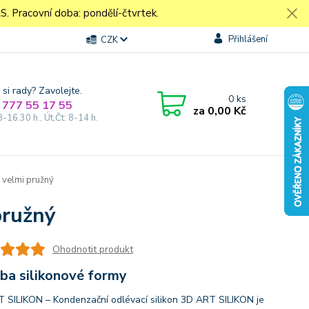
Pracovní doba: pondělí-čtvrtek.
Přihlášení
CZK
 si rady? Zavolejte.
0
ks
 777 55 17 55
za
0,00 Kč
8-16.30 h., Út,Čt: 8-14 h.
 velmi pružný
pružný
Ohodnotit produkt
ba silikonové formy
 SILIKON – Kondenzační odlévací silikon 3D ART SILIKON je