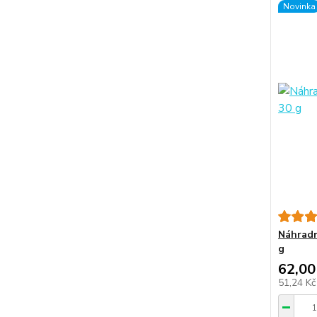
Novinka
Náhradní
g
62,00
51,24 K