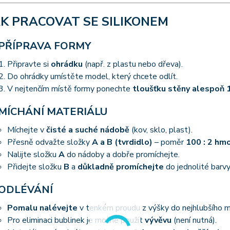
AK PRACOVAT SE SILIKONEM
 PŘÍPRAVA FORMY
Připravte si
ohrádku
(např. z plastu nebo dřeva).
Do ohrádky umístěte model, který chcete odlít.
V nejtenčím místě formy ponechte
tloušťku stěny alespoň 
 MÍCHÁNÍ MATERIÁLU
Míchejte v
čisté a suché nádobě
(kov, sklo, plast).
Přesně odvažte složky
A a B (tvrdidlo)
– poměr
100 : 2 hm
Nalijte složku
A
do nádoby a dobře promíchejte.
Přidejte složku
B
a
důkladně promíchejte
do jednolité barvy
 ODLÉVÁNÍ
Pomalu nalévejte
v tenkém proudu z výšky do nejhlubšího m
Pro eliminaci bublinek je možné použít
vývěvu
(není nutná).