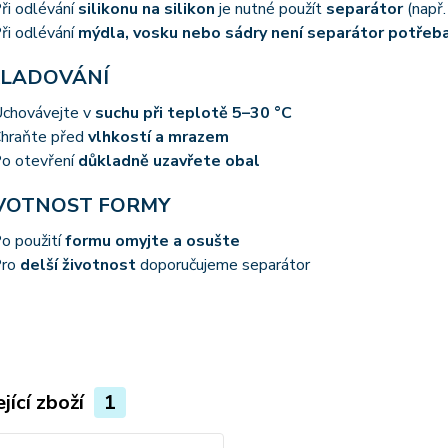
ři odlévání
silikonu na silikon
je nutné použít
separátor
(např
ři odlévání
mýdla, vosku nebo sádry není separátor potřeb
KLADOVÁNÍ
chovávejte v
suchu při teplotě 5–30 °C
hraňte před
vlhkostí a mrazem
o otevření
důkladně uzavřete obal
IVOTNOST FORMY
o použití
formu omyjte a osušte
Pro
delší životnost
doporučujeme separátor
jící zboží
1