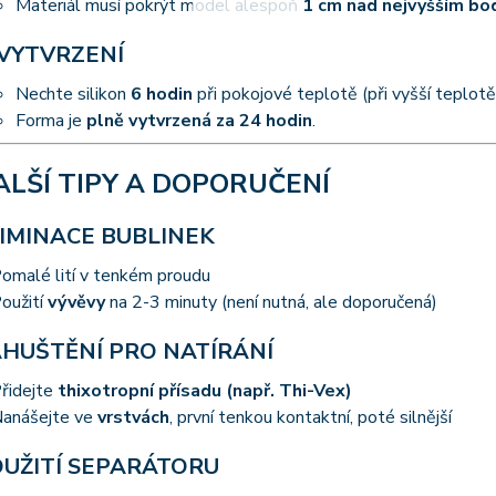
Materiál musí pokrýt model alespoň
1 cm nad nejvyšším b
 VYTVRZENÍ
Nechte silikon
6 hodin
při pokojové teplotě (při vyšší teplotě 
Forma je
plně vytvrzená za 24 hodin
.
ALŠÍ TIPY A DOPORUČENÍ
IMINACE BUBLINEK
omalé lití v tenkém proudu
oužití
vývěvy
na 2-3 minuty (není nutná, ale doporučená)
HUŠTĚNÍ PRO NATÍRÁNÍ
řidejte
thixotropní přísadu (např. Thi-Vex)
anášejte ve
vrstvách
, první tenkou kontaktní, poté silnější
UŽITÍ SEPARÁTORU