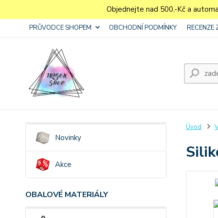
Objednejte nad 500,-Kč a autom
PRŮVODCE SHOPEM
OBCHODNÍ PODMÍNKY
RECENZE 
Úvod
V
Novinky
Sili
Akce
OBALOVÉ MATERIÁLY