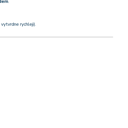
odem
.
vytvrdne rychleji).