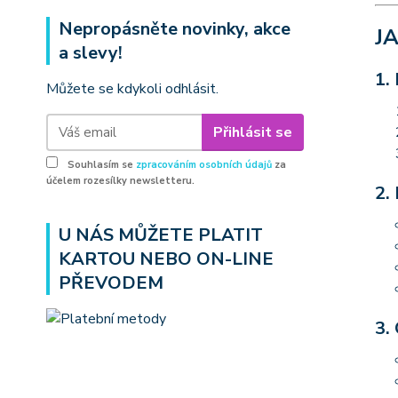
Nepropásněte novinky, akce
J
a slevy!
1.
Můžete se kdykoli odhlásit.
Přihlásit se
Souhlasím se
zpracováním osobních údajů
za
účelem rozesílky newsletteru.
2.
U NÁS MŮŽETE PLATIT
KARTOU NEBO ON-LINE
PŘEVODEM
3.