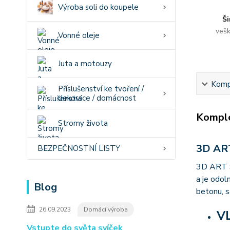
Výroba soli do koupele
Ši
vešk
Vonné oleje
Juta a motouzy
Kompl
Příslušenství ke tvoření /
dekorace / domácnost
Komple
Stromy života
3D ART
BEZPEČNOSTNÍ LISTY
3D ART SI
a je odol
Blog
betonu, s
26.09.2023
Domácí výroba
V
Vstupte do světa svíček