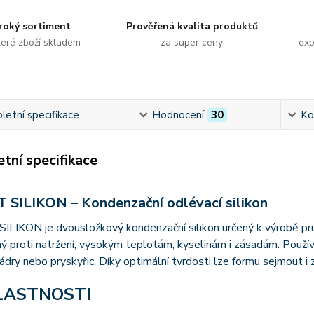
roký sortiment
Prověřená kvalita produktů
eré zboží skladem
za super ceny
exp
etní specifikace
Hodnocení
30
Ko
tní specifikace
 SILIKON – Kondenzační odlévací silikon
LIKON je dvousložkový kondenzační silikon určený k výrobě pruž
ný proti natržení, vysokým teplotám, kyselinám i zásadám. Použív
ádry nebo pryskyřic. Díky optimální tvrdosti lze formu sejmout i
LASTNOSTI