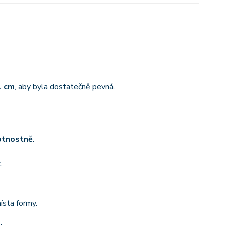
1 cm
, aby byla dostatečně pevná.
otnostně
.
.
ísta formy.