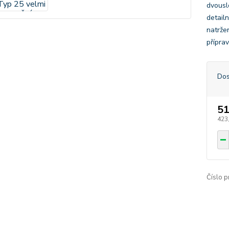
dvousl
detailn
natrže
přípra
Dos
51
423
Číslo p