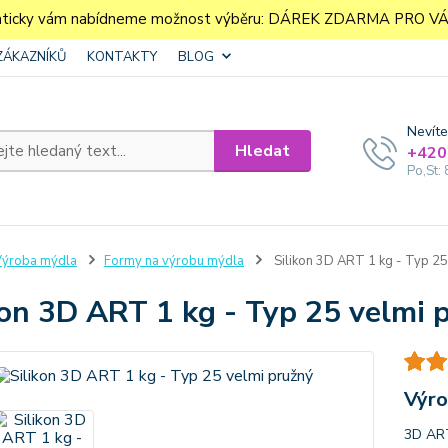
aticky vám nabídneme možnost výběru: DÁREK ZDARMA PRO VÁS. 
ZÁKAZNÍKŮ
KONTAKTY
BLOG
Nevíte
Hledat
+420
Po,St: 
ýroba mýdla
Formy na výrobu mýdla
Silikon 3D ART 1 kg - Typ 25
kon 3D ART 1 kg - Typ 25 velmi 
Výro
3D ART