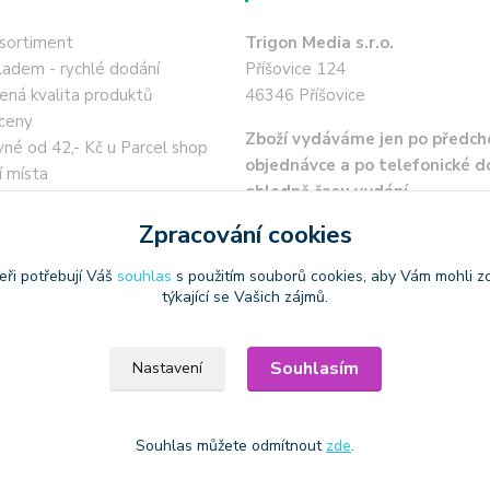
 sortiment
Trigon Media s.r.o.
ladem - rychlé dodání
Příšovice 124
ená kvalita produktů
46346 Příšovice
ceny
Zboží vydáváme jen po předch
né od 42,- Kč u Parcel shop
objednávce a po telefonické 
í místa
ohledně času vydání.
a 45,- Kč
 kartou / převodem zdarma
Zpracování cookies
eři potřebují Váš
souhlas
s použitím souborů cookies, aby Vám mohli z
týkající se Vašich zájmů.
Souhlasím
Nastavení
oužívat produktové obrázky
Souhlas můžete odmítnout
zde
.