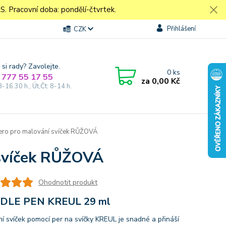
Pracovní doba: pondělí-čtvrtek.
Přihlášení
CZK
 si rady? Zavolejte.
0
ks
 777 55 17 55
za
0,00 Kč
8-16.30 h., Út,Čt: 8-14 h.
ero pro malování svíček RŮŽOVÁ
 svíček RŮŽOVÁ
Ohodnotit produkt
DLE PEN KREUL 29 ml
í svíček pomocí per na svíčky KREUL je snadné a přináší