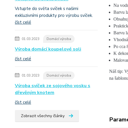
Na vodn
Vstupte do světa svíček s našimi
Barvu l
exkluzivními produkty pro výrobu svíček.
Obsahuj
číst celé
Praktic
Barvu l
01.03.2023
Domácí výroba
Vhodná 
Po cca 
Výroba domácí koupelové soli
K dekor
číst celé
Malovan
Náš tip: V
01.03.2023
Domácí výroba
na šablon
Výroba svíček ze sojového vosku s
dřevěným knotem
číst celé
Zobrazit všechny články
Param