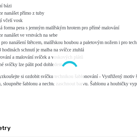
í bázi
ze nanášet přímo z tuby
í včelí vosk
ká forma pera s jemným malířským hrotem pro přímé malování
ze nanášet ve vrstvách na sebe
pro nanášení štětcem, malířskou houbou a paletovým nožem i pro techn
8 hodinách schnutí je malba na svíčce ztuhlá
ování a malování svíček a voskových plátů
é svíčky lze pálit pod dohledem
yzkoušejte si ozdobit svíčku technikou šablonování -
Vystřižený motiv 
u, sloupněte šablonu a nechte zaschnout barvu. Šablonu a houbičky vy
etry