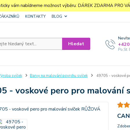
aticky vám nabídneme možnost výběru: DÁREK ZDARMA PRO VÁS. 
ZÁKAZNÍKŮ
KONTAKTY
BLOG
Nevíte
Hledat
+420
Po,St: 
ýroba svíček
Barvy na malování povrchu svíček
49705 - voskové p
5 - voskové pero pro malování
CAN
Zdoben