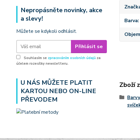
Značk
Nepropásněte novinky, akce
a slevy!
Barva
Můžete se kdykoli odhlásit.
Obje
Přihlásit se
Souhlasím se
zpracováním osobních údajů
za
účelem rozesílky newsletteru.
U NÁS MŮŽETE PLATIT
Zboží 
KARTOU NEBO ON-LINE
Barvy
PŘEVODEM
svíče