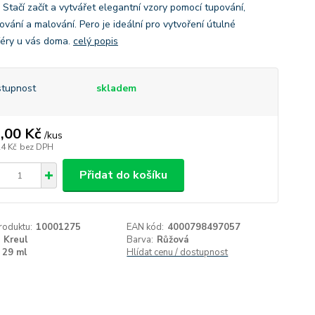
 Stačí začít a vytvářet elegantní vzory pomocí tupování,
ování a malování. Pero je ideální pro vytvoření útulné
éry u vás doma.
celý popis
tupnost
skladem
,00 Kč
/
kus
24 Kč
bez DPH
Přidat do košíku
roduktu:
10001275
EAN kód:
4000798497057
Kreul
Barva:
Růžová
29 ml
Hlídat cenu / dostupnost