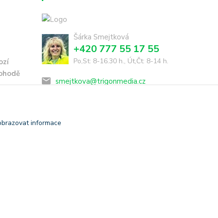
Šárka Smejtková
+420 777 55 17 55
Po,St: 8-16.30 h., Út,Čt: 8-14 h.
ozí
dohodě
smejtkova@trigonmedia.cz
obrazovat informace
Vytvořeno na
Eshop-rychle.cz