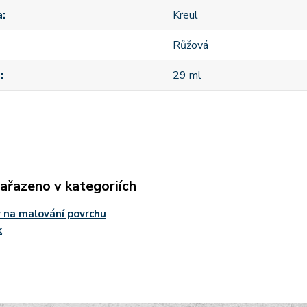
a
Kreul
Růžová
m
29 ml
zařazeno v kategoriích
 na malování povrchu
k