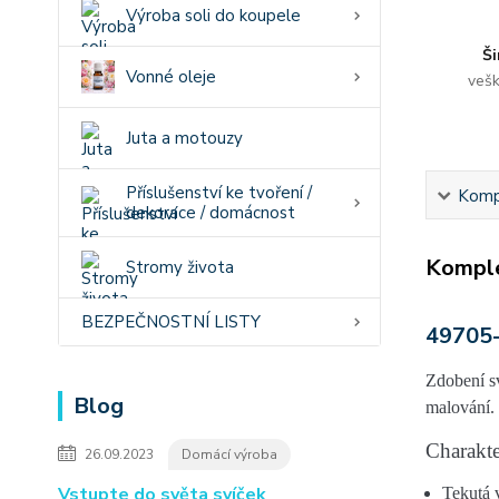
Výroba soli do koupele
Ši
Vonné oleje
vešk
Juta a motouzy
Příslušenství ke tvoření /
Kompl
dekorace / domácnost
Komple
Stromy života
BEZPEČNOSTNÍ LISTY
49705-
Zdobení s
Blog
malování
.
Charakte
26.09.2023
Domácí výroba
Vstupte do světa svíček
Tekutá 