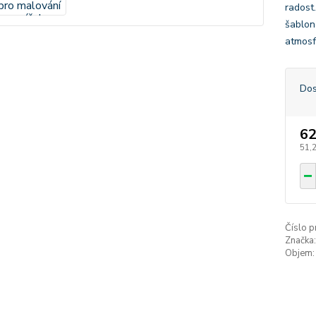
radost.
šablon
atmosf
Dos
62
51,
Číslo p
Značka:
Objem: