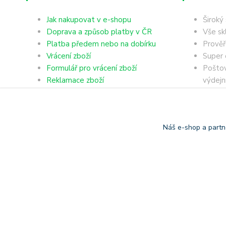
Jak nakupovat v e-shopu
Široký
Doprava a způsob platby v ČR
Vše sk
Platba předem nebo na dobírku
Prověř
Vrácení zboží
Super 
Formulář pro vrácení zboží
Poštov
Reklamace zboží
výdejn
Obchodní podmínky
Dobírk
Ochrana osobních údajů
Platba
Náš e-shop a partn
Copyright © 2006-2025 TrigonShop.cz - bez souhlasu nelze p