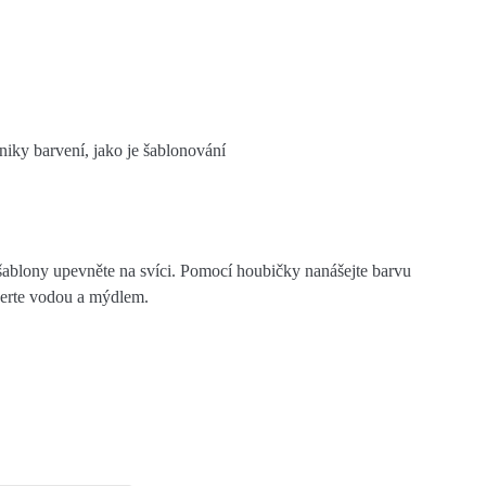
iky barvení, jako je šablonování
šablony upevněte na svíci. Pomocí houbičky nanášejte barvu
perte vodou a mýdlem.