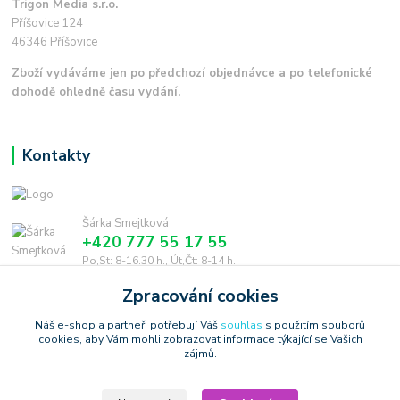
Trigon Media s.r.o.
Příšovice 124
46346 Příšovice
Zboží vydáváme jen po předchozí objednávce a po telefonické
dohodě ohledně času vydání.
Kontakty
Šárka Smejtková
+420 777 55 17 55
Po,St: 8-16.30 h., Út,Čt: 8-14 h.
Zpracování cookies
smejtkova@trigonmedia.cz
Náš e-shop a partneři potřebují Váš
souhlas
s použitím souborů
cookies, aby Vám mohli zobrazovat informace týkající se Vašich
zájmů.