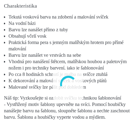
Charakteristika
Tekutá vosková barva na zdobení a malování svíček
Na vodní bázi
Barvu lze nanášet přímo z tuby
Obsahují včelí vosk
Praktická forma pera s jemným malířským hrotem pro přímé
malování
Barvu lze nanášet ve vrstvách na sebe
Vhodná pro nanášení štětcem, malířskou houbou a paletovým
nožem i pro techniky barvení, jako je šablonování
Po cca 8 hodinách schnutí je malba na svíčce ztuhlá
K dekorování a malování svíček a voskových plátů
Malované svíčky lze pálit pod dohledem
Náš tip: Vyzkoušejte si ozdobit svíčku technikou šablonování
-
Vystřižený motiv šablony upevněte na svíci. Pomocí houbičky
nanášejte barvu na šablonu, sloupněte šablonu a nechte zaschnout
barvu. Šablonu a houbičky vyperte vodou a mýdlem.