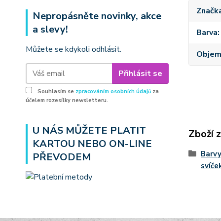
Značk
Nepropásněte novinky, akce
a slevy!
Barva
Můžete se kdykoli odhlásit.
Obje
Přihlásit se
Souhlasím se
zpracováním osobních údajů
za
účelem rozesílky newsletteru.
U NÁS MŮŽETE PLATIT
Zboží 
KARTOU NEBO ON-LINE
Barvy
PŘEVODEM
svíče