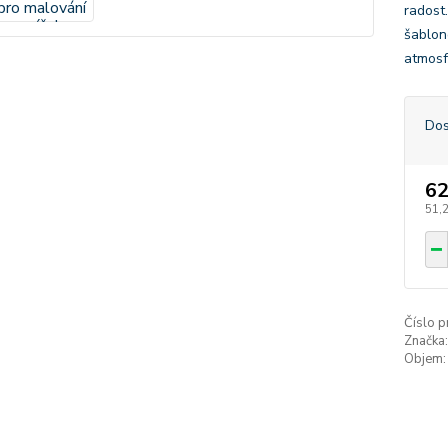
radost.
šablon
atmosf
Dos
62
51,
Číslo p
Značka:
Objem: