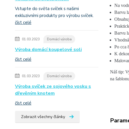
Na vodn
Vstupte do světa svíček s našimi
Barvu l
exkluzivními produkty pro výrobu svíček.
Obsahuj
číst celé
Praktic
Barvu l
01.03.2023
Domácí výroba
Vhodná 
Po cca 
Výroba domácí koupelové soli
K dekor
číst celé
Malovan
Náš tip: V
01.03.2023
Domácí výroba
na šablon
Výroba svíček ze sojového vosku s
dřevěným knotem
číst celé
Zobrazit všechny články
Param