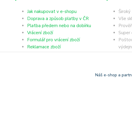
Jak nakupovat v e-shopu
Široký
Doprava a způsob platby v ČR
Vše sk
Platba předem nebo na dobírku
Prověř
Vrácení zboží
Super 
Formulář pro vrácení zboží
Poštov
Reklamace zboží
výdejn
Obchodní podmínky
Dobírk
Ochrana osobních údajů
Platba
Náš e-shop a partn
Copyright © 2006-2025 TrigonShop.cz - bez souhlasu nelze p