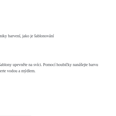
iky barvení, jako je šablonování
šablony upevněte na svíci. Pomocí houbičky nanášejte barvu
perte vodou a mýdlem.