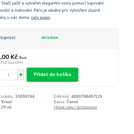
 Stačí začít a vytvářet elegantní vzory pomocí tupování,
ování a malování. Pero je ideální pro vytvoření útulné
éry u vás doma.
celý popis
tupnost
skladem
,00 Kč
/
kus
24 Kč
bez DPH
Přidat do košíku
roduktu:
10000744
EAN kód:
4000798497125
Kreul
Barva:
Černá
29 ml
Hlídat cenu / dostupnost