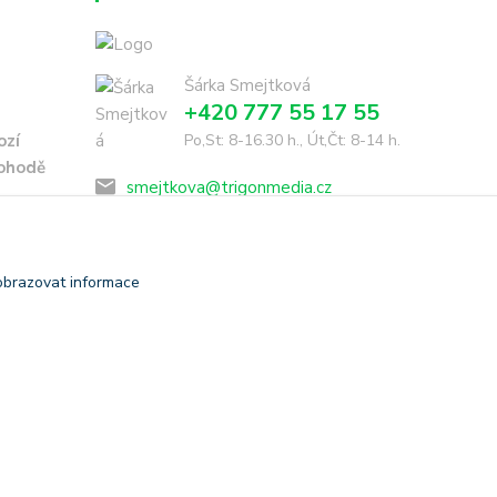
Šárka Smejtková
+420 777 55 17 55
ozí
Po,St: 8-16.30 h., Út,Čt: 8-14 h.
dohodě
smejtkova@trigonmedia.cz
obrazovat informace
Vytvořeno na
Eshop-rychle.cz