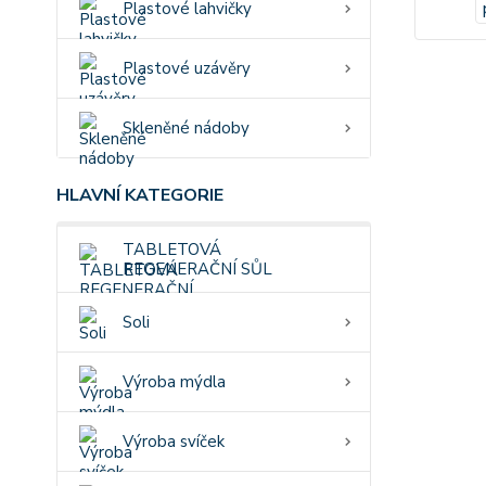
Plastové lahvičky
Plastové uzávěry
Skleněné nádoby
HLAVNÍ KATEGORIE
TABLETOVÁ
REGENERAČNÍ SŮL
Soli
Výroba mýdla
Výroba svíček