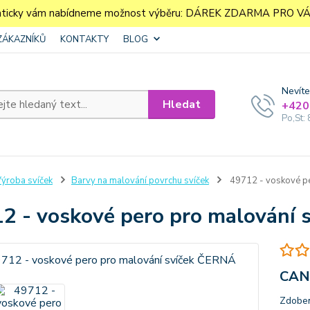
aticky vám nabídneme možnost výběru: DÁREK ZDARMA PRO VÁS. 
ZÁKAZNÍKŮ
KONTAKTY
BLOG
Nevíte
Hledat
+420
Po,St: 
ýroba svíček
Barvy na malování povrchu svíček
49712 - voskové pe
2 - voskové pero pro malování
CAN
Zdoben