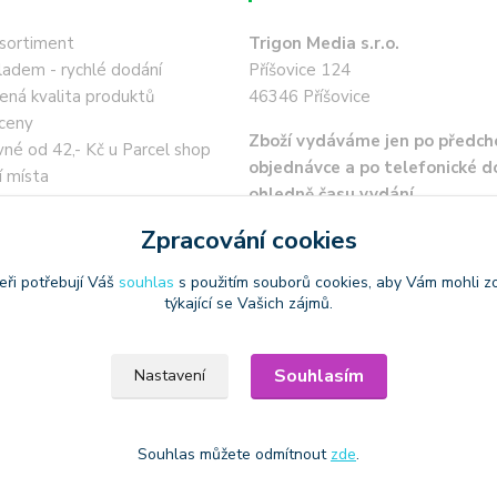
 sortiment
Trigon Media s.r.o.
ladem - rychlé dodání
Příšovice 124
ená kvalita produktů
46346 Příšovice
ceny
Zboží vydáváme jen po předch
né od 42,- Kč u Parcel shop
objednávce a po telefonické 
í místa
ohledně času vydání.
a 45,- Kč
 kartou / převodem zdarma
Zpracování cookies
eři potřebují Váš
souhlas
s použitím souborů cookies, aby Vám mohli z
týkající se Vašich zájmů.
Souhlasím
Nastavení
oužívat produktové obrázky
Souhlas můžete odmítnout
zde
.