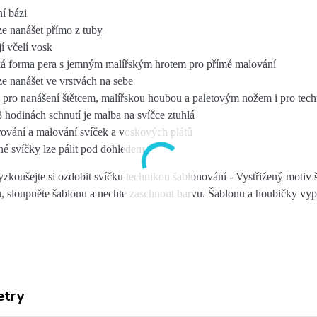
í bázi
ze nanášet přímo z tuby
í včelí vosk
ká forma pera s jemným malířským hrotem pro přímé malování
ze nanášet ve vrstvách na sebe
pro nanášení štětcem, malířskou houbou a paletovým nožem i pro techn
8 hodinách schnutí je malba na svíčce ztuhlá
ování a malování svíček a voskových plátů
é svíčky lze pálit pod dohledem
yzkoušejte si ozdobit svíčku technikou šablonování -
Vystřižený motiv 
u, sloupněte šablonu a nechte zaschnout barvu. Šablonu a houbičky vy
etry