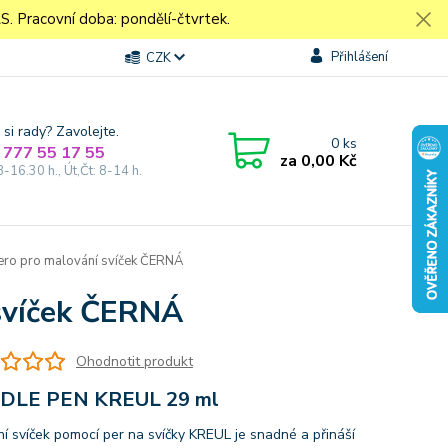
Pracovní doba: pondělí-čtvrtek.
Přihlášení
CZK
 si rady? Zavolejte.
0
ks
 777 55 17 55
za
0,00 Kč
8-16.30 h., Út,Čt: 8-14 h.
ro pro malování svíček ČERNÁ
 svíček ČERNÁ
Ohodnotit produkt
DLE PEN KREUL 29 ml
í svíček pomocí per na svíčky KREUL je snadné a přináší