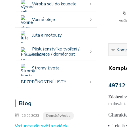
Výroba soli do koupele
Ši
Vonné oleje
vešk
Juta a motouzy
Příslušenství ke tvoření /
Kompl
dekorace / domácnost
Komple
Stromy života
BEZPEČNOSTNÍ LISTY
49712 
Zdobení s
Blog
malování
.
Charakte
26.09.2023
Domácí výroba
Vstupte do světa svíček
Tekutá 