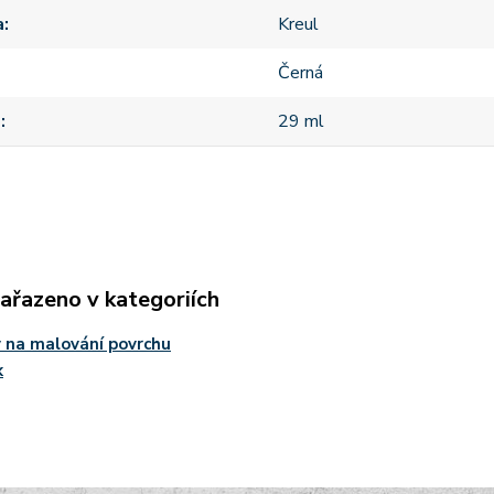
a
Kreul
Černá
m
29 ml
zařazeno v kategoriích
 na malování povrchu
k