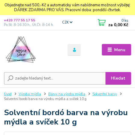
Objednejte nad 500,-Kč a automaticky vám nabídneme možnost výběru:
DÁREK ZDARMA PRO VÁS. Pracovní doba: pondělí-čtvrtek.
0
ks
+420 777 55 17 55
CZK
za
0,00 Kč
Po,St: 8-16.30 h., Út,Čt: 8-14 h.
Menu
Hledat
Úvod
Výroba mýdla
Barvy na výrobu mýdla
Solventní barvy
Solventní bordó barva na výrobu mýdla a svíček 10 g
Solventní bordó barva na výrobu
mýdla a svíček 10 g