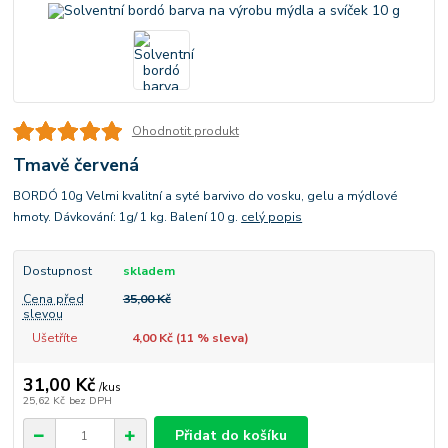
Ohodnotit produkt
Tmavě červená
BORDÓ 10g Velmi kvalitní a syté barvivo do vosku, gelu a mýdlové
hmoty. Dávkování: 1g/ 1 kg. Balení 10 g.
celý popis
Dostupnost
skladem
Cena před
35,00 Kč
slevou
Ušetříte
4,00 Kč (
11
% sleva)
31,00 Kč
/
kus
25,62 Kč
bez DPH
Přidat do košíku