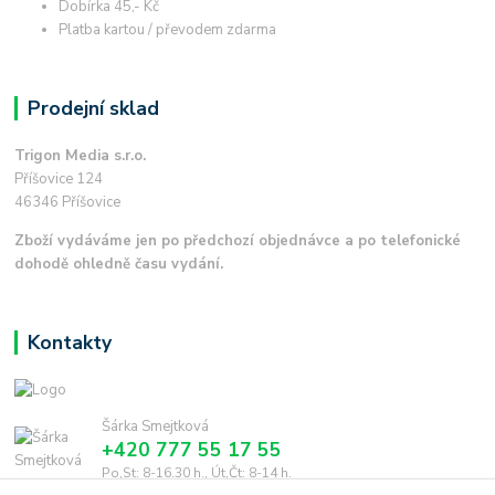
Dobírka 45,- Kč
Platba kartou / převodem zdarma
Prodejní sklad
Trigon Media s.r.o.
Příšovice 124
46346 Příšovice
Zboží vydáváme jen po předchozí objednávce a po telefonické
dohodě ohledně času vydání.
Kontakty
Šárka Smejtková
+420 777 55 17 55
Po,St: 8-16.30 h., Út,Čt: 8-14 h.