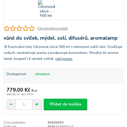
Ohodnotit produkt
vůně do svíček, mýdel. solí, difusérů, aromalamp
🍋 Esenciální olej Citronová silice 500 ml s intenzivní svěží vůní. Osvěžuje
vzduch, neutralizuje pachy a podporuje koncentraci. Vhodný do aroma
lamp, koupelí i k výrobě svíček.
celý popis
Dostupnost
skladem
779,00 Kč
/
kus
643,80 Kč
bez DPH
Přidat do košíku
Číslo produktu:
90000559
EAN kód:
8595743302112