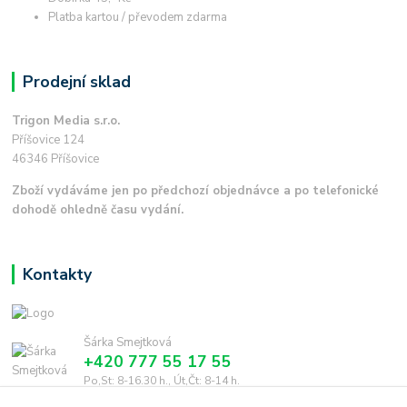
Platba kartou / převodem zdarma
Prodejní sklad
Trigon Media s.r.o.
Příšovice 124
46346 Příšovice
Zboží vydáváme jen po předchozí objednávce a po telefonické
dohodě ohledně času vydání.
Kontakty
Šárka Smejtková
+420 777 55 17 55
Po,St: 8-16.30 h., Út,Čt: 8-14 h.