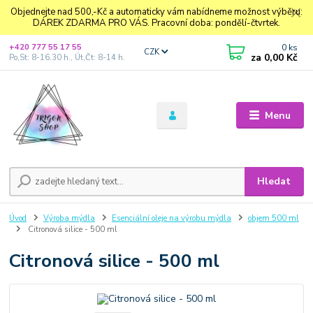
Objednejte nad 500,-Kč a automaticky vám nabídneme možnost výběru:
DÁREK ZDARMA PRO VÁS. Pracovní doba: pondělí-čtvrtek.
0
ks
+420 777 55 17 55
CZK
za
0,00 Kč
Po,St: 8-16.30 h., Út,Čt: 8-14 h.
Menu
Hledat
Úvod
Výroba mýdla
Esenciální oleje na výrobu mýdla
objem 500 ml
Citronová silice - 500 ml
Citronová silice - 500 ml