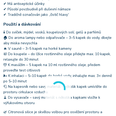
✔ Má antiseptické účinky
✔ Působí povzbudivě při duševní námaze
✔ Tradičně označován jako „čistič hlavy“
Použití a dávkování
🕯 Do svíček, mýdel, vosků, koupelových solí, gelů a parfémů
🏠 Do aroma lampy nebo odpařovače – 3–5 kapek do vody, dbejte
aby miska nevyschla
🔥 V sauně – 3–5 kapek na horké kameny
🛀 Do koupele – do lžíce rostlinného oleje přidejte max. 10 kapek,
relaxujte do 30 minut
💆 K masážím – 5 kapek na 10 ml rostlinného oleje, předem
proveďte test citlivosti
🌬 K inhalaci – 5–10 kapek do horké vody, inhalujte max. 3× denně
po 5–10 minut
🧻 Na kapesník nebo savý materiál – několik kapek umístěte do
prostoru cirkulace vzduchu
🧹 Do vysavače – savý materiál s několika kapkami vložte k
výfukovému otvoru
🌿 Citronová silice je skvělou volbou pro osvěžení prostoru a